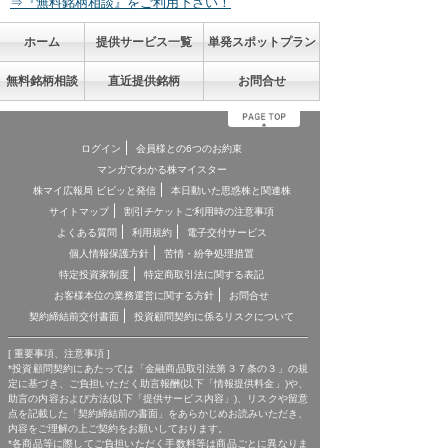
⇒『無料銘柄相談』をご利用下さい！
ホーム
提供サービス一覧
単発スポットプラン
無料銘柄相談
直近提供銘柄
お問合せ
ログイン
会員様との6つのお約束
マンガでわかる株マイスター
株マイ広報局 ビビッと発信
本日動いた思惑株と関連株
サイトマップ
割引チケットご利用時の注意事項
よくある質問
利用規約
電子交付サービス
個人情報保護方針
苦情・紛争処理措置
特定投資家制度
特定商取引法に関する表記
お客様本位の業務運営に関する方針
お問合せ
契約締結前交付書面
投資顧問契約に係るリスクについて
[ 重要事項、注意事項 ]
*投資顧問契約にあたっては「金融商品取引法第３７条の３」の規
定に基づき、ご負担いただく助言報酬(以下「情報提供料金」)や、
助言の内容および方法(以下「提供サービス内容」)、リスクや留意
点を記載した「契約締結前の書面」をあらかじめお読みいただき、
内容をご理解の上ご契約をお願いしております。
*各商品等に際してご負担いただく手数料等は商品ごとに異なりま