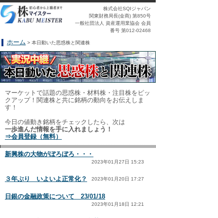
株式会社SQIジャパン
関東財務局長(金商) 第850号
一般社団法人 資産運用業協会 会員
番号 第012-02468
ホーム
> 本日動いた思惑株と関連株
マーケットで話題の思惑株・材料株・注目株をピッ
クアップ！関連株と共に銘柄の動向をお伝えしま
す！
今日の値動き銘柄をチェックしたら、次は
一歩進んだ情報を手に入れましょう！
⇒会員登録（無料）
新興株の大物がぼろぼろ・・・
2023年01月27日 15:23
３年ぶり いよいよ正常化？
2023年01月20日 17:27
日銀の金融政策について 23/01/18
2023年01月18日 12:21