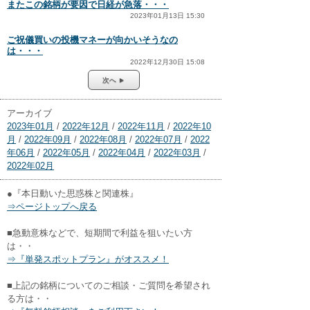
またこの銘柄が要因で日経が急落・・・
2023年01月13日 15:30
ご祝儀買いの投機マネーが向かいそうなの
は・・・
2022年12月30日 15:08
次へ ►
アーカイブ
2023年01月
/
2022年12月
/
2022年11月
/
2022年10
月
/
2022年09月
/
2022年08月
/
2022年07月
/
2022
年06月
/
2022年05月
/
2022年04月
/
2022年03月
/
2022年02月
●『本日動いた思惑株と関連株』
⇒ページトップへ戻る
■急動意株などで、短期間で利益を狙いたい方
は・・
⇒『単発スポットプラン』がオススメ！
■上記の銘柄についてのご相談・ご質問を希望され
る方は・・