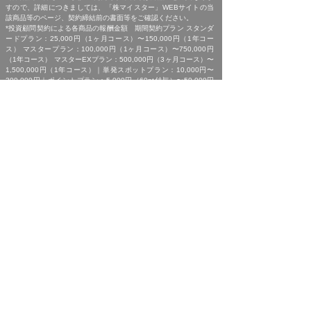
すので、詳細につきましては、「株マイスター」WEBサイトの当
該商品等のページ、契約締結前の書面等をご確認ください。
*投資顧問契約による各商品の報酬金額 期間契約プラン スタンダ
ードプラン：25,000円（1ヶ月コース）〜150,000円（1年コー
ス） マスタープラン：100,000円（1ヶ月コース）〜750,000円
（1年コース） マスターEXプラン：500,000円（3ヶ月コース）〜
1,500,000円（1年コース）｜単発スポットプラン：10,000円〜
300,000円｜ポイントプラン：5,000円（60pt付与）〜50,000円
（700pt付与）｜銘柄サポートプラン：1,000円〜60,000円｜あん
しんパックEXプラン：10,000円（1ヶ月コース）〜240,000円（2
年コース）｜銘柄Choice!!プラン：5,000円（1ヶ月コース）〜
50,000円（1年コース）（※全て消費税含む。別途、インターネッ
ト利用に係る通信費および、振込でのお申込みの場合は振込手数料
がかかります。）
*ご契約に関する事前の注意事項、情報提供料金、提供サービス内
容に関しましては、各商品の詳細ページにて事前にご確認いただ
き、内容をご理解の上お取引ください。
*ご提供銘柄の中には、取引所や証券会社の判断で信用取引規制が
かかる場合もございます。弊社では「SBI証券」を基準に信用取引
に関する規制等の判断を行なっておりますが、ご利用の証券会社に
よっては信用取引(制度・一般)が行えない場合もございますので、
あらかじめご了承くださいませ。
*広告に掲載中の過去銘柄につきましては、掲載範囲の関係上、過
去に弊社より提供した銘柄の中から利益率が高い銘柄を抜粋して提
示しており、広告でご紹介しているプランによる投資助言で必ずこ
のような結果が得られることはお約束できかねますので、ご理解の
上ご契約いただきますようお願いいたします。
[ 免責事項 ]
*｢投資顧問契約に係るリスクについて｣をご参照ください｡
[ 金融商品取引法第３７条に基づく表示 ]