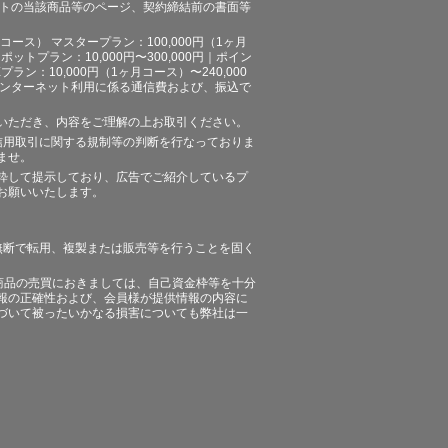
イトの当該商品等のページ、契約締結前の書面等
ース） マスタープラン：100,000円（1ヶ月
ポットプラン：10,000円〜300,000円｜ポイン
プラン：10,000円（1ヶ月コース）〜240,000
途、インターネット利用に係る通信費および、振込で
いただき、内容をご理解の上お取引ください。
信用取引に関する規制等の判断を行なっておりま
ませ。
粋して提示しており、広告でご紹介しているプ
お願いいたします。
無断で転用、複製または販売等を行うことを固く
商品の売買におきましては、自己資金枠等を十分
報の正確性および、会員様が提供情報の内容に
づいて被ったいかなる損害についても弊社は一