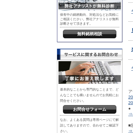
保有中の銘柄動向、対処法などお気軽に
ご相談ください。弊社アナリストが無料
診断させて頂きます。
無料銘柄相談
基本的なことから専門的なことまで、ど
ア
んなことでも構いませんのでお気軽にお
2
問合せください。
2
●
お問合せフォーム
⇒
なお、よくある質問は専用ページにて解
■
説してありますので、合わせてご確認下
⇒
さい。