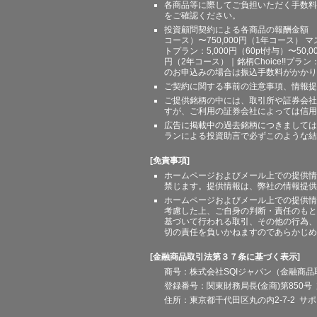
各商品等に際してご負担いただく手数料
をご確認ください。
投資顧問契約による各商品の報酬金額 期間
コース）〜750,000円（1年コース） マ
トプラン：5,000円（60pt付与）〜50,
円（2年コース）｜銘柄Choice!!プ
のお申込みの場合は振込手数料がかかり
ご契約に関する事前の注意事項、情報提
ご提供銘柄の中には、取引所や証券会社
すが、ご利用の証券会社によっては信用
広告に掲載中の過去銘柄につきましては
ランによる投資助言で必ずこのような結
[免責事項]
ホームページおよびメール上での提供情
禁じます。提供情報は、弊社の情報提供
ホームページおよびメール上での提供情
考慮した上、ご自身の判断・責任のもと
基づいて行われる取引、その他の行為、
切の責任を負いかねますのであらかじめ
[金融商品取引法第３７条に基づく表示]
商号：株式会社SQIジャパン（金融商
登録番号：関東財務局長(金商)第850号 
住所：東京都千代田区丸の内2-7-2 サポート