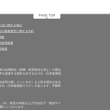
引法に関する表記
位の業務運営に関する方針
特集
争処理措置
家制度
等の信用状況（財務・経営状況を含む）の悪化
本を超過する損失を生ずるおそれ（元本超過損
証金等の額」といいます）を上回る場合がある
それ（元本超過損リスク）があります。手数料
」)や、助言の内容および方法(以下「提供サー
お願いしております。