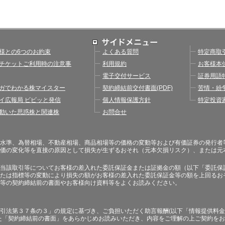
様との6つのお約束
よくある質問
特定商取
チケットご利用時の注意事
利用規約
お客様本
電子交付サービス
証券用語
ガでわかる株マイスター
契約締結前交付書面(PDF)
苦情・紛
イ広報局 ビビッと発信
個人情報保護方針
特定投資
動いた思惑株と関連株
お問合せ
水準、為替相場、不動産相場、商品相場等の価格の変動等および有価証券の発行者
価の変化等を直接の原因として損失が生ずるおそれ（元本欠損リスク）、または元
当該取引等についてお客様の差入れた委託保証金または証拠金の額（以下「委託保
たは指標等の変動により損失の額がお客様の差入れた委託保証金等の額を上回るお
等の契約締結前の書面やお客様向け資料等をよくお読みください。
引法第３７条の３」の規定に基づき、ご負担いただく助言報酬(以下「情報提供料金
た「契約締結前の書面」をあらかじめお読みいただき、内容をご理解の上ご契約を