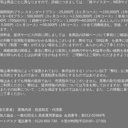
等は商品ごとに異なりますので、詳細につきましては、「株マイスター」WEBサ
契約プラン スタンダードプラン：25,000円（1ヶ月コース）〜150,000円（1年コ
スターEXプラン：500,000円（3ヶ月コース）〜1,500,000円（1年コース）｜単発ス
000円（700pt付与）｜銘柄サポートプラン：1,000円〜60,000円｜あんしんパックEX
ラン：5,000円（1ヶ月コース）〜50,000円（1年コース）（※全て消費税含む。別
ます。）
供料金、提供サービス内容に関しましては、各商品の詳細ページにて事前にご確認
の判断で信用取引規制がかかる場合もございます。弊社では「SBI証券」を基準に
取引（制度・一般）が行えない場合もございますので、あらかじめご了承ください
、掲載範囲の関係上、過去に弊社より提供した銘柄の中から利益率が高い銘柄を抜
果が得られることはお約束できかねますので、ご理解の上ご契約いただきますよう
報は著作権法によって保護されており、株式会社ＳＱＩジャパン(以下「弊社」)に
を目的とするものであり、投資勧誘を目的とするものではありません。
報はあくまでも情報の提供であり、売買指示ではございません。実際の取引(投資)
ご利用ください。弊社は、提供情報の内容については万全を期しておりますが、情
またその結果について、これを保証するものではありません。また、この情報に基
ご了承ください。
品取引業者） 業務内容：投資助言・代理業
加入協会：一般社団法人 資産運用業協会 会員番号：第012-02468号
デスク 電話番号：0120-850-730 ※受付時間(平日9:00～17:00)