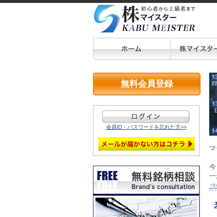
無料会員登録
会員ID・パスワードを忘れた方>>
マ
今
一
⇒