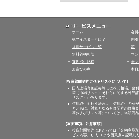
ホーム
会員
株マイスターとは？
割引
提供サービス一覧
項
無料銘柄相談
マン
直近提供銘柄
株マ
お喜びの声
本日
[投資顧問契約に係るリスクについて]
国内上場有価証券等には株式相場、金利
等（市場リスク）それらに関する外部評
リスク）があります。
信用取引を行う場合は、信用取引の額が
とともに、対象となる有価証券の価格ま
等およびリスク等については、当該商品
[重要事項、注意事項]
投資顧問契約にあたっては「金融商品取
ビス内容」)、リスクや留意点を記載し