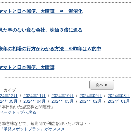
ヤマトと日本郵便、大喧嘩 ⇒ 泥沼化
見た事のない変な会社、株価３倍に迫る
来年の相場の行方がわかる方法 ※昨年はＷ的中
ヤマトと日本郵便、大喧嘩
次へ ►
ーカイブ
024年12月
/
2024年11月
/
2024年10月
/
2024年09月
/
2024年08月
024年05月
/
2024年04月
/
2024年03月
/
2024年02月
/
2024年01月
『本日動いた思惑株と関連株』
ページトップへ戻る
急動意株などで、短期間で利益を狙いたい方は・・
『単発スポットプラン』がオススメ！