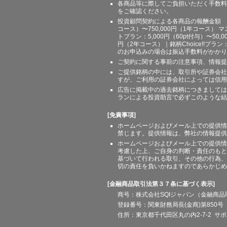
各商品等に際してご負担いただく手数料
をご確認ください。
投資顧問契約による各商品の報酬金額 期間
コース）〜750,000円（1年コース） マ
トプラン：5,000円（60pt付与）〜50,
円（2年コース）｜銘柄Choice!!プ
のお申込みの場合は振込手数料がかかり
ご契約に関する事前の注意事項、情報提
ご提供銘柄の中には、取引所や証券会社
すが、ご利用の証券会社によっては信用
広告に掲載中の過去銘柄につきましては
ランによる投資助言で必ずこのような結
[免責事項]
ホームページおよびメール上での提供情
禁じます。提供情報は、弊社の情報提供
ホームページおよびメール上での提供情
考慮した上、ご自身の判断・責任のもと
基づいて行われる取引、その他の行為、
切の責任を負いかねますのであらかじめ
[金融商品取引法第３７条に基づく表示]
商号：株式会社SQIジャパン（金融商
登録番号：関東財務局長(金商)第850号 
住所：東京都千代田区丸の内2-7-2 サポート