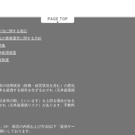
引法に関する表記
位の業務運営に関する方針
特集
争処理措置
家制度
等の信用状況（財務・経営状況を含む）の悪化
本を超過する損失を生ずるおそれ（元本超過損
証金等の額」といいます）を上回る場合がある
それ（元本超過損リスク）があります。手数料
」)や、助言の内容および方法(以下「提供サー
お願いしております。