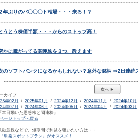
２年ぶりのバ〇〇〇ト相場・・・来る！？
とうとう株価半額・・・からのストップ高！
密かに騰がってる関連株を３つ、教えます
次のソフトバンクになるかもしれない？意外な銘柄 ⇒2日連続
次へ ►
ーカイブ
025年02月
/
2025年01月
/
2024年12月
/
2024年11月
/
2024年10月
024年07月
/
2024年06月
/
2024年05月
/
2024年04月
/
2024年03月
『本日動いた思惑株と関連株』
ページトップへ戻る
急動意株などで、短期間で利益を狙いたい方は・・
『単発スポットプラン』がオススメ！