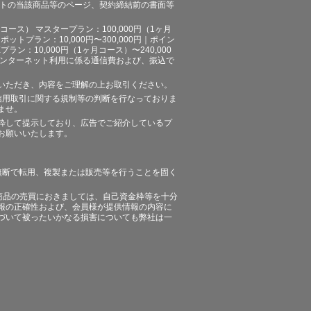
イトの当該商品等のページ、契約締結前の書面等
ース） マスタープラン：100,000円（1ヶ月
ポットプラン：10,000円〜300,000円｜ポイン
プラン：10,000円（1ヶ月コース）〜240,000
途、インターネット利用に係る通信費および、振込で
いただき、内容をご理解の上お取引ください。
信用取引に関する規制等の判断を行なっておりま
ませ。
粋して提示しており、広告でご紹介しているプ
お願いいたします。
無断で転用、複製または販売等を行うことを固く
商品の売買におきましては、自己資金枠等を十分
報の正確性および、会員様が提供情報の内容に
づいて被ったいかなる損害についても弊社は一