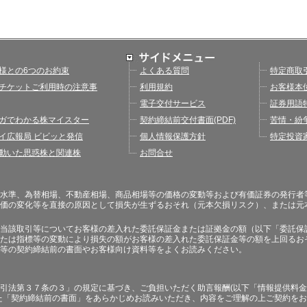
様との6つのお約束
よくある質問
特定商取
チケットご利用時の注意事
利用規約
お客様本
電子交付サービス
証券用語
ガでわかる株マイスター
契約締結前交付書面(PDF)
苦情・紛
イ広報局 ビビッと発信
個人情報保護方針
特定投資
動いた思惑株と関連株
お問合せ
水準、為替相場、不動産相場、商品相場等の価格の変動等および有価証券の発行者
価の変化等を直接の原因として損失が生ずるおそれ（元本欠損リスク）、または元
当該取引等についてお客様の差入れた委託保証金または証拠金の額（以下「委託保
たは指標等の変動により損失の額がお客様の差入れた委託保証金等の額を上回るお
等の契約締結前の書面やお客様向け資料等をよくお読みください。
引法第３７条の３」の規定に基づき、ご負担いただく助言報酬(以下「情報提供料金
た「契約締結前の書面」をあらかじめお読みいただき、内容をご理解の上ご契約を