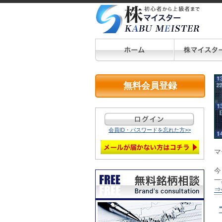
無料会員登録
会員ID・パスワードを忘れた方>>
マ
今
一
⇒