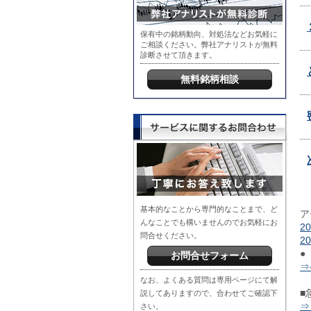
保有中の銘柄動向、対処法などお気軽に
ご相談ください。弊社アナリストが無料
診断させて頂きます。
無料銘柄相談
基本的なことから専門的なことまで、ど
ア
んなことでも構いませんのでお気軽にお
2
問合せください。
2
●
お問合せフォーム
⇒
なお、よくある質問は専用ページにて解
■
説してありますので、合わせてご確認下
⇒
さい。