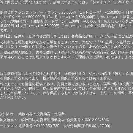
等は商品ごとに異なりますので、詳細につきましては、「株マイスター」WEBサ
契約プラン スタンダードプラン：25,000円（1ヶ月コース）〜150,000円（1年コ
スターEXプラン：500,000円（3ヶ月コース）〜1,500,000円（1年コース）｜単発ス
000円（700pt付与）｜銘柄サポートプラン：1,000円〜60,000円｜あんしんパックEX
ラン：5,000円（1ヶ月コース）〜50,000円（1年コース）（※全て消費税含む。別
ます。）
供料金、提供サービス内容に関しましては、各商品の詳細ページにて事前にご確認
の判断で信用取引規制がかかる場合もございます。弊社では「SBI証券」を基準に
取引（制度・一般）が行えない場合もございますので、あらかじめご了承ください
、掲載範囲の関係上、過去に弊社より提供した銘柄の中から利益率が高い銘柄を抜
果が得られることはお約束できかねますので、ご理解の上ご契約いただきますよう
報は著作権法によって保護されており、株式会社ＳＱＩジャパン(以下「弊社」)に
を目的とするものであり、投資勧誘を目的とするものではありません。
報はあくまでも情報の提供であり、売買指示ではございません。実際の取引(投資)
ご利用ください。弊社は、提供情報の内容については万全を期しておりますが、情
またその結果について、これを保証するものではありません。また、この情報に基
ご了承ください。
品取引業者） 業務内容：投資助言・代理業
加入協会：一般社団法人 資産運用業協会 会員番号：第012-02468号
デスク 電話番号：0120-850-730 ※受付時間(平日9:00～17:00)