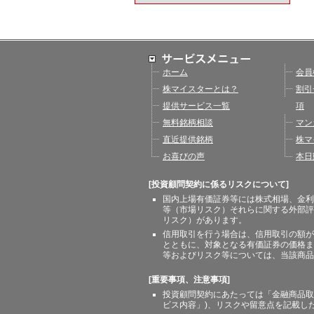
ホーム
会員
株マイスターとは？
割引
提供サービス一覧
項
無料銘柄相談
マン
直近提供銘柄
株マ
お喜びの声
本日
[投資顧問契約に係るリスクについて]
国内上場有価証券等には株式相場、金利
等（市場リスク）それらに関する外部評
リスク）があります。
信用取引を行う場合は、信用取引の額が
とともに、対象となる有価証券の価格ま
等およびリスク等については、当該商品
[重要事項、注意事項]
投資顧問契約にあたっては「金融商品取
ビス内容」)、リスクや留意点を記載し