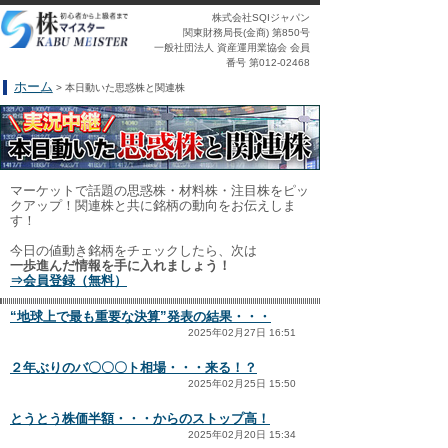
株式会社SQIジャパン
関東財務局長(金商) 第850号
一般社団法人 資産運用業協会 会員
番号 第012-02468
ホーム
> 本日動いた思惑株と関連株
マーケットで話題の思惑株・材料株・注目株をピッ
クアップ！関連株と共に銘柄の動向をお伝えしま
す！
今日の値動き銘柄をチェックしたら、次は
一歩進んだ情報を手に入れましょう！
⇒会員登録（無料）
“地球上で最も重要な決算”発表の結果・・・
2025年02月27日 16:51
２年ぶりのバ〇〇〇ト相場・・・来る！？
2025年02月25日 15:50
とうとう株価半額・・・からのストップ高！
2025年02月20日 15:34