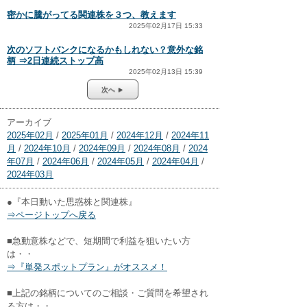
密かに騰がってる関連株を３つ、教えます
2025年02月17日 15:33
次のソフトバンクになるかもしれない？意外な銘
柄 ⇒2日連続ストップ高
2025年02月13日 15:39
次へ ►
アーカイブ
2025年02月
/
2025年01月
/
2024年12月
/
2024年11
月
/
2024年10月
/
2024年09月
/
2024年08月
/
2024
年07月
/
2024年06月
/
2024年05月
/
2024年04月
/
2024年03月
●『本日動いた思惑株と関連株』
⇒ページトップへ戻る
■急動意株などで、短期間で利益を狙いたい方
は・・
⇒『単発スポットプラン』がオススメ！
■上記の銘柄についてのご相談・ご質問を希望され
る方は・・