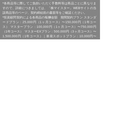
*各商品等に際してご負担いただく手数料等は商品ごとに異なりま
すので、詳細につきましては、「株マイスター」WEBサイトの当
該商品等のページ、契約締結前の書面等をご確認ください。
*投資顧問契約による各商品の報酬金額 期間契約プラン スタンダ
ードプラン：25,000円（1ヶ月コース）〜150,000円（1年コー
ス） マスタープラン：100,000円（1ヶ月コース）〜750,000円
（1年コース） マスターEXプラン：500,000円（3ヶ月コース）〜
1,500,000円（1年コース）｜単発スポットプラン：10,000円〜
300,000円｜ポイントプラン：5,000円（60pt付与）〜50,000円
（700pt付与）｜銘柄サポートプラン：1,000円〜60,000円｜あん
しんパックEXプラン：10,000円（1ヶ月コース）〜240,000円（2
年コース）｜銘柄Choice!!プラン：5,000円（1ヶ月コース）〜
50,000円（1年コース）（※全て消費税含む。別途、インターネッ
ト利用に係る通信費および、振込でのお申込みの場合は振込手数料
がかかります。）
*ご契約に関する事前の注意事項、情報提供料金、提供サービス内
容に関しましては、各商品の詳細ページにて事前にご確認いただ
き、内容をご理解の上お取引ください。
*ご提供銘柄の中には、取引所や証券会社の判断で信用取引規制が
かかる場合もございます。弊社では「SBI証券」を基準に信用取引
に関する規制等の判断を行なっておりますが、ご利用の証券会社に
よっては信用取引(制度・一般)が行えない場合もございますので、
あらかじめご了承くださいませ。
*広告に掲載中の過去銘柄につきましては、掲載範囲の関係上、過
去に弊社より提供した銘柄の中から利益率が高い銘柄を抜粋して提
示しており、広告でご紹介しているプランによる投資助言で必ずこ
のような結果が得られることはお約束できかねますので、ご理解の
上ご契約いただきますようお願いいたします。
[ 免責事項 ]
*｢投資顧問契約に係るリスクについて｣をご参照ください｡