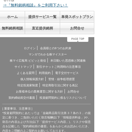
⇒『無料銘柄相談』をご利用下さい！
ホーム
提供サービス一覧
単発スポットプラン
無料銘柄相談
直近提供銘柄
お問合せ
ログイン
会員様との6つのお約束
マンガでわかる株マイスター
株マイ広報局 ビビッと発信
本日動いた思惑株と関連株
サイトマップ
割引チケットご利用時の注意事項
よくある質問
利用規約
電子交付サービス
個人情報保護方針
苦情・紛争処理措置
特定投資家制度
特定商取引法に関する表記
お客様本位の業務運営に関する方針
お問合せ
契約締結前交付書面
投資顧問契約に係るリスクについて
[ 重要事項、注意事項 ]
*投資顧問契約にあたっては「金融商品取引法第３７条の３」の規
定に基づき、ご負担いただく助言報酬(以下「情報提供料金」)や、
助言の内容および方法(以下「提供サービス内容」)、リスクや留意
点を記載した「契約締結前の書面」をあらかじめお読みいただき、
内容をご理解の上ご契約をお願いしております。