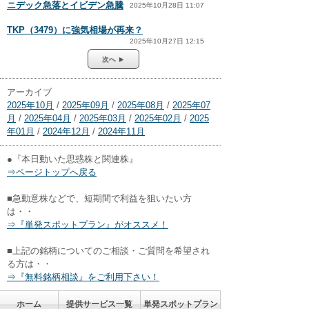
ニデック急落とイビデン急騰
2025年10月28日 11:07
TKP（3479）に強気相場が再来？
2025年10月27日 12:15
次へ ►
アーカイブ
2025年10月
/
2025年09月
/
2025年08月
/
2025年07
月
/
2025年04月
/
2025年03月
/
2025年02月
/
2025
年01月
/
2024年12月
/
2024年11月
●『本日動いた思惑株と関連株』
⇒ページトップへ戻る
■急動意株などで、短期間で利益を狙いたい方
は・・
⇒『単発スポットプラン』がオススメ！
■上記の銘柄についてのご相談・ご質問を希望され
る方は・・
⇒『無料銘柄相談』をご利用下さい！
ホーム
提供サービス一覧
単発スポットプラン