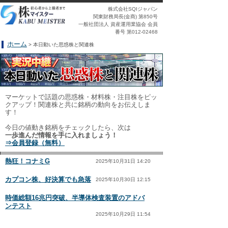
株式会社SQIジャパン
関東財務局長(金商) 第850号
一般社団法人 資産運用業協会 会員
番号 第012-02468
ホーム
> 本日動いた思惑株と関連株
マーケットで話題の思惑株・材料株・注目株をピッ
クアップ！関連株と共に銘柄の動向をお伝えしま
す！
今日の値動き銘柄をチェックしたら、次は
一歩進んだ情報を手に入れましょう！
⇒会員登録（無料）
熱狂！コナミG
2025年10月31日 14:20
カプコン株、好決算でも急落
2025年10月30日 12:15
時価総額16兆円突破、半導体検査装置のアドバ
ンテスト
2025年10月29日 11:54