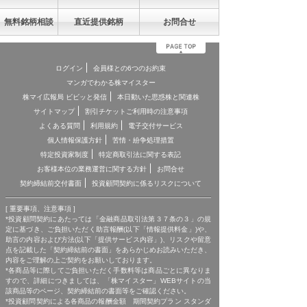
無料銘柄相談
直近提供銘柄
お問合せ
ログイン
会員様との6つのお約束
マンガでわかる株マイスター
株マイ広報局 ビビッと発信
本日動いた思惑株と関連株
サイトマップ
割引チケットご利用時の注意事項
よくある質問
利用規約
電子交付サービス
個人情報保護方針
苦情・紛争処理措置
特定投資家制度
特定商取引法に関する表記
お客様本位の業務運営に関する方針
お問合せ
契約締結前交付書面
投資顧問契約に係るリスクについて
[ 重要事項、注意事項 ]
*投資顧問契約にあたっては「金融商品取引法第３７条の３」の規
定に基づき、ご負担いただく助言報酬(以下「情報提供料金」)や、
助言の内容および方法(以下「提供サービス内容」)、リスクや留意
点を記載した「契約締結前の書面」をあらかじめお読みいただき、
内容をご理解の上ご契約をお願いしております。
*各商品等に際してご負担いただく手数料等は商品ごとに異なりま
すので、詳細につきましては、「株マイスター」WEBサイトの当
該商品等のページ、契約締結前の書面等をご確認ください。
*投資顧問契約による各商品の報酬金額 期間契約プラン スタンダ