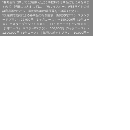
*各商品等に際してご負担いただく手数料等は商品ごとに異なりま
すので、詳細につきましては、「株マイスター」WEBサイトの当
該商品等のページ、契約締結前の書面等をご確認ください。
*投資顧問契約による各商品の報酬金額 期間契約プラン スタンダ
ードプラン：25,000円（1ヶ月コース）〜150,000円（1年コー
ス） マスタープラン：100,000円（1ヶ月コース）〜750,000円
（1年コース） マスターEXプラン：500,000円（3ヶ月コース）〜
1,500,000円（1年コース）｜単発スポットプラン：10,000円〜
300,000円｜ポイントプラン：5,000円（60pt付与）〜50,000円
（700pt付与）｜銘柄サポートプラン：1,000円〜60,000円｜あん
しんパックEXプラン：10,000円（1ヶ月コース）〜240,000円（2
年コース）｜銘柄Choice!!プラン：5,000円（1ヶ月コース）〜
50,000円（1年コース）（※全て消費税含む。別途、インターネッ
ト利用に係る通信費および、振込でのお申込みの場合は振込手数料
がかかります。）
*ご契約に関する事前の注意事項、情報提供料金、提供サービス内
容に関しましては、各商品の詳細ページにて事前にご確認いただ
き、内容をご理解の上お取引ください。
*ご提供銘柄の中には、取引所や証券会社の判断で信用取引規制が
かかる場合もございます。弊社では「SBI証券」を基準に信用取引
に関する規制等の判断を行なっておりますが、ご利用の証券会社に
よっては信用取引(制度・一般)が行えない場合もございますので、
あらかじめご了承くださいませ。
*広告に掲載中の過去銘柄につきましては、掲載範囲の関係上、過
去に弊社より提供した銘柄の中から利益率が高い銘柄を抜粋して提
示しており、広告でご紹介しているプランによる投資助言で必ずこ
のような結果が得られることはお約束できかねますので、ご理解の
上ご契約いただきますようお願いいたします。
[ 免責事項 ]
*｢投資顧問契約に係るリスクについて｣をご参照ください｡