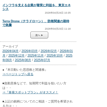
インフラを支える企業が着実に利益を、東京エネ
シス
2026年04月24日 10:35
Terra Drone（テラドローン）、防衛関連の期待
で急騰
2026年04月23日 11:18
次へ ►
アーカイブ
2026年04月
/
2026年03月
/
2026年02月
/
2026年01
月
/
2025年12月
/
2025年11月
/
2025年10月
/
2025
年09月
/
2025年08月
/
2025年07月
●『本日動いた思惑株と関連株』
⇒ページトップへ戻る
■急動意株などで、短期間で利益を狙いたい方
は・・
⇒『単発スポットプラン』がオススメ！
■上記の銘柄についてのご相談・ご質問を希望され
る方は・・