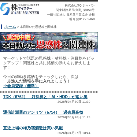
株式会社SQIジャパン
関東財務局長(金商) 第850号
一般社団法人 資産運用業協会 会員
番号 第012-02468
ホーム
> 本日動いた思惑株と関連株
マーケットで話題の思惑株・材料株・注目株をピッ
クアップ！関連株と共に銘柄の動向をお伝えしま
す！
今日の値動き銘柄をチェックしたら、次は
一歩進んだ情報を手に入れましょう！
⇒会員登録（無料）
TDK（6762） 好決算と「AI・HDD」が追い風
2026年04月30日 11:39
通信計測器のアンリツ（6754） 過去最高益
2026年04月28日 11:28
直近上場の梅乃宿酒造は買い気配
2026年04月27日 10:44