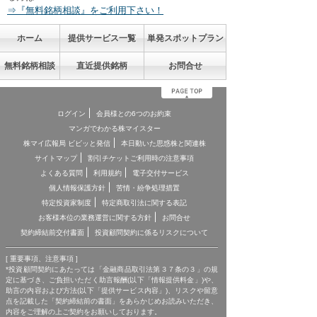
⇒『無料銘柄相談』をご利用下さい！
ホーム
提供サービス一覧
単発スポットプラン
無料銘柄相談
直近提供銘柄
お問合せ
ログイン
会員様との6つのお約束
マンガでわかる株マイスター
株マイ広報局 ビビッと発信
本日動いた思惑株と関連株
サイトマップ
割引チケットご利用時の注意事項
よくある質問
利用規約
電子交付サービス
個人情報保護方針
苦情・紛争処理措置
特定投資家制度
特定商取引法に関する表記
お客様本位の業務運営に関する方針
お問合せ
契約締結前交付書面
投資顧問契約に係るリスクについて
[ 重要事項、注意事項 ]
*投資顧問契約にあたっては「金融商品取引法第３７条の３」の規
定に基づき、ご負担いただく助言報酬(以下「情報提供料金」)や、
助言の内容および方法(以下「提供サービス内容」)、リスクや留意
点を記載した「契約締結前の書面」をあらかじめお読みいただき、
内容をご理解の上ご契約をお願いしております。