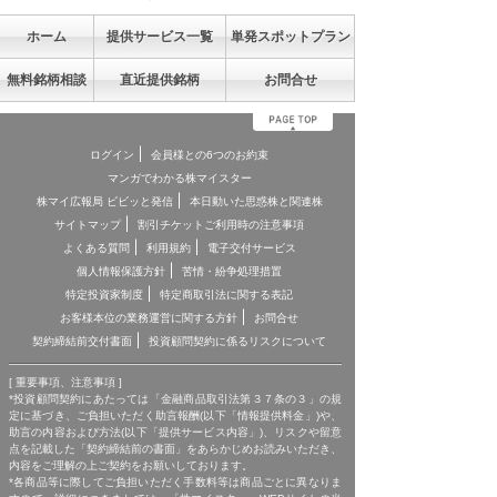
ホーム
提供サービス一覧
単発スポットプラン
無料銘柄相談
直近提供銘柄
お問合せ
ログイン
会員様との6つのお約束
マンガでわかる株マイスター
株マイ広報局 ビビッと発信
本日動いた思惑株と関連株
サイトマップ
割引チケットご利用時の注意事項
よくある質問
利用規約
電子交付サービス
個人情報保護方針
苦情・紛争処理措置
特定投資家制度
特定商取引法に関する表記
お客様本位の業務運営に関する方針
お問合せ
契約締結前交付書面
投資顧問契約に係るリスクについて
[ 重要事項、注意事項 ]
*投資顧問契約にあたっては「金融商品取引法第３７条の３」の規
定に基づき、ご負担いただく助言報酬(以下「情報提供料金」)や、
助言の内容および方法(以下「提供サービス内容」)、リスクや留意
点を記載した「契約締結前の書面」をあらかじめお読みいただき、
内容をご理解の上ご契約をお願いしております。
*各商品等に際してご負担いただく手数料等は商品ごとに異なりま