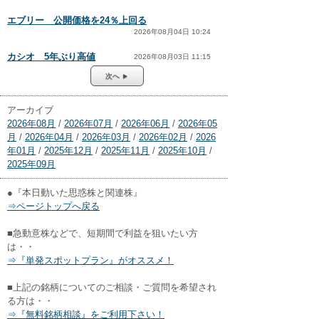
エブリー 公開価格を24％上回る
2026年08月04日 10:24
カシオ 5年ぶり高値
2026年08月03日 11:15
次へ ►
アーカイブ
2026年08月
/
2026年07月
/
2026年06月
/
2026年05
月
/
2026年04月
/
2026年03月
/
2026年02月
/
2026
年01月
/
2025年12月
/
2025年11月
/
2025年10月
/
2025年09月
●『本日動いた思惑株と関連株』
⇒ページトップへ戻る
■急動意株などで、短期間で利益を狙いたい方
は・・
⇒『単発スポットプラン』がオススメ！
■上記の銘柄についてのご相談・ご質問を希望され
る方は・・
⇒『無料銘柄相談』をご利用下さい！