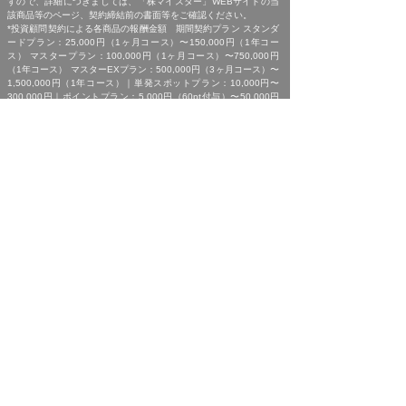
すので、詳細につきましては、「株マイスター」WEBサイトの当
該商品等のページ、契約締結前の書面等をご確認ください。
*投資顧問契約による各商品の報酬金額 期間契約プラン スタンダ
ードプラン：25,000円（1ヶ月コース）〜150,000円（1年コー
ス） マスタープラン：100,000円（1ヶ月コース）〜750,000円
（1年コース） マスターEXプラン：500,000円（3ヶ月コース）〜
1,500,000円（1年コース）｜単発スポットプラン：10,000円〜
300,000円｜ポイントプラン：5,000円（60pt付与）〜50,000円
（700pt付与）｜銘柄サポートプラン：1,000円〜60,000円｜あん
しんパックEXプラン：10,000円（1ヶ月コース）〜240,000円（2
年コース）｜銘柄Choice!!プラン：5,000円（1ヶ月コース）〜
50,000円（1年コース）（※全て消費税含む。別途、インターネッ
ト利用に係る通信費および、振込でのお申込みの場合は振込手数料
がかかります。）
*ご契約に関する事前の注意事項、情報提供料金、提供サービス内
容に関しましては、各商品の詳細ページにて事前にご確認いただ
き、内容をご理解の上お取引ください。
*ご提供銘柄の中には、取引所や証券会社の判断で信用取引規制が
かかる場合もございます。弊社では「SBI証券」を基準に信用取引
に関する規制等の判断を行なっておりますが、ご利用の証券会社に
よっては信用取引(制度・一般)が行えない場合もございますので、
あらかじめご了承くださいませ。
*広告に掲載中の過去銘柄につきましては、掲載範囲の関係上、過
去に弊社より提供した銘柄の中から利益率が高い銘柄を抜粋して提
示しており、広告でご紹介しているプランによる投資助言で必ずこ
のような結果が得られることはお約束できかねますので、ご理解の
上ご契約いただきますようお願いいたします。
[ 免責事項 ]
*｢投資顧問契約に係るリスクについて｣をご参照ください｡
[ 金融商品取引法第３７条に基づく表示 ]