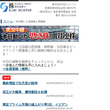
株式会社SQIジャパン
関東財務局長(金商) 第850号
一般社団法人 資産運用業協会 会員
番号 第012-02468
ホーム
> 本日動いた思惑株と関連株
マーケットで話題の思惑株・材料株・注目株をピッ
クアップ！関連株と共に銘柄の動向をお伝えしま
す！
今日の値動き銘柄をチェックしたら、次は
一歩進んだ情報を手に入れましょう！
⇒会員登録（無料）
NEW
最終増益で任天堂が続伸
2026年08月07日 10:57
花王が大幅高 優待新設を好感
2026年08月06日 11:24
東証プライム市場の値上がり率1位 イビデン
2026年08月05日 10:04