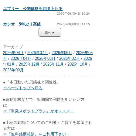
エブリー 公開価格を24％上回る
2026年08月04日 10:24
カシオ 5年ぶり高値
2026年08月03日 11:15
次へ ►
アーカイブ
2026年08月
/
2026年07月
/
2026年06月
/
2026年05
月
/
2026年04月
/
2026年03月
/
2026年02月
/
2026
年01月
/
2025年12月
/
2025年11月
/
2025年10月
/
2025年09月
●『本日動いた思惑株と関連株』
⇒ページトップへ戻る
■急動意株などで、短期間で利益を狙いたい方
は・・
⇒『単発スポットプラン』がオススメ！
■上記の銘柄についてのご相談・ご質問を希望され
る方は・・
⇒『無料銘柄相談』をご利用下さい！