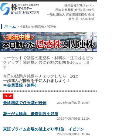
株式会社SQIジャパン
関東財務局長(金商) 第850号
一般社団法人 資産運用業協会 会員
番号 第012-02468
ホーム
> 本日動いた思惑株と関連株
マーケットで話題の思惑株・材料株・注目株をピッ
クアップ！関連株と共に銘柄の動向をお伝えしま
す！
今日の値動き銘柄をチェックしたら、次は
一歩進んだ情報を手に入れましょう！
⇒会員登録（無料）
NEW
最終増益で任天堂が続伸
2026年08月07日 10:57
花王が大幅高 優待新設を好感
2026年08月06日 11:24
東証プライム市場の値上がり率1位 イビデン
2026年08月05日 10:04