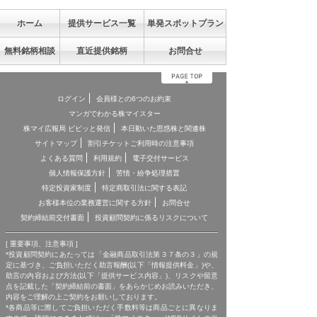
ホーム
提供サービス一覧
単発スポットプラン
無料銘柄相談
直近提供銘柄
お問合せ
ログイン
会員様との6つのお約束
マンガでわかる株マイスター
株マイ広報局 ビビッと発信
本日動いた思惑株と関連株
サイトマップ
割引チケットご利用時の注意事項
よくある質問
利用規約
電子交付サービス
個人情報保護方針
苦情・紛争処理措置
特定投資家制度
特定商取引法に関する表記
お客様本位の業務運営に関する方針
お問合せ
契約締結前交付書面
投資顧問契約に係るリスクについて
[ 重要事項、注意事項 ]
*投資顧問契約にあたっては「金融商品取引法第３７条の３」の規
定に基づき、ご負担いただく助言報酬(以下「情報提供料金」)や、
助言の内容および方法(以下「提供サービス内容」)、リスクや留意
点を記載した「契約締結前の書面」をあらかじめお読みいただき、
内容をご理解の上ご契約をお願いしております。
*各商品等に際してご負担いただく手数料等は商品ごとに異なりま