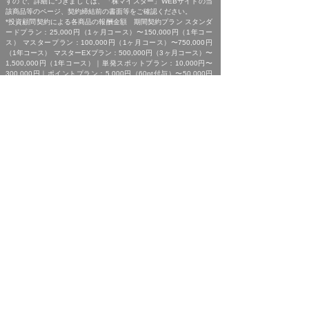
すので、詳細につきましては、「株マイスター」WEBサイトの当
該商品等のページ、契約締結前の書面等をご確認ください。
*投資顧問契約による各商品の報酬金額 期間契約プラン スタンダ
ードプラン：25,000円（1ヶ月コース）〜150,000円（1年コー
ス） マスタープラン：100,000円（1ヶ月コース）〜750,000円
（1年コース） マスターEXプラン：500,000円（3ヶ月コース）〜
1,500,000円（1年コース）｜単発スポットプラン：10,000円〜
300,000円｜ポイントプラン：5,000円（60pt付与）〜50,000円
（700pt付与）｜銘柄サポートプラン：1,000円〜60,000円｜あん
しんパックEXプラン：10,000円（1ヶ月コース）〜240,000円（2
年コース）｜銘柄Choice!!プラン：5,000円（1ヶ月コース）〜
50,000円（1年コース）（※全て消費税含む。別途、インターネッ
ト利用に係る通信費および、振込でのお申込みの場合は振込手数料
がかかります。）
*ご契約に関する事前の注意事項、情報提供料金、提供サービス内
容に関しましては、各商品の詳細ページにて事前にご確認いただ
き、内容をご理解の上お取引ください。
*ご提供銘柄の中には、取引所や証券会社の判断で信用取引規制が
かかる場合もございます。弊社では「SBI証券」を基準に信用取引
に関する規制等の判断を行なっておりますが、ご利用の証券会社に
よっては信用取引(制度・一般)が行えない場合もございますので、
あらかじめご了承くださいませ。
*広告に掲載中の過去銘柄につきましては、掲載範囲の関係上、過
去に弊社より提供した銘柄の中から利益率が高い銘柄を抜粋して提
示しており、広告でご紹介しているプランによる投資助言で必ずこ
のような結果が得られることはお約束できかねますので、ご理解の
上ご契約いただきますようお願いいたします。
[ 免責事項 ]
*｢投資顧問契約に係るリスクについて｣をご参照ください｡
[ 金融商品取引法第３７条に基づく表示 ]