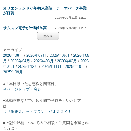
オリエンランドが年初来高値 テーマパーク事業
が好調
2026年07月31日 11:13
サムスン電子が一時4％高
2026年07月30日 11:15
次へ ►
アーカイブ
2026年08月
/
2026年07月
/
2026年06月
/
2026年05
月
/
2026年04月
/
2026年03月
/
2026年02月
/
2026
年01月
/
2025年12月
/
2025年11月
/
2025年10月
/
2025年09月
●『本日動いた思惑株と関連株』
⇒ページトップへ戻る
■急動意株などで、短期間で利益を狙いたい方
は・・
⇒『単発スポットプラン』がオススメ！
■上記の銘柄についてのご相談・ご質問を希望され
る方は・・