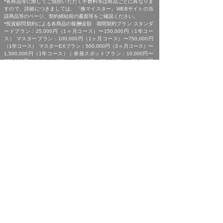
*各商品等に際してご負担いただく手数料等は商品ごとに異なりま
すので、詳細につきましては、「株マイスター」WEBサイトの当
該商品等のページ、契約締結前の書面等をご確認ください。
*投資顧問契約による各商品の報酬金額 期間契約プラン スタンダ
ードプラン：25,000円（1ヶ月コース）〜150,000円（1年コー
ス） マスタープラン：100,000円（1ヶ月コース）〜750,000円
（1年コース） マスターEXプラン：500,000円（3ヶ月コース）〜
1,500,000円（1年コース）｜単発スポットプラン：10,000円〜
300,000円｜ポイントプラン：5,000円（60pt付与）〜50,000円
（700pt付与）｜銘柄サポートプラン：1,000円〜60,000円｜あん
しんパックEXプラン：10,000円（1ヶ月コース）〜240,000円（2
年コース）｜銘柄Choice!!プラン：5,000円（1ヶ月コース）〜
50,000円（1年コース）（※全て消費税含む。別途、インターネッ
ト利用に係る通信費および、振込でのお申込みの場合は振込手数料
がかかります。）
*ご契約に関する事前の注意事項、情報提供料金、提供サービス内
容に関しましては、各商品の詳細ページにて事前にご確認いただ
き、内容をご理解の上お取引ください。
*ご提供銘柄の中には、取引所や証券会社の判断で信用取引規制が
かかる場合もございます。弊社では「SBI証券」を基準に信用取引
に関する規制等の判断を行なっておりますが、ご利用の証券会社に
よっては信用取引(制度・一般)が行えない場合もございますので、
あらかじめご了承くださいませ。
*広告に掲載中の過去銘柄につきましては、掲載範囲の関係上、過
去に弊社より提供した銘柄の中から利益率が高い銘柄を抜粋して提
示しており、広告でご紹介しているプランによる投資助言で必ずこ
のような結果が得られることはお約束できかねますので、ご理解の
上ご契約いただきますようお願いいたします。
[ 免責事項 ]
*｢投資顧問契約に係るリスクについて｣をご参照ください｡