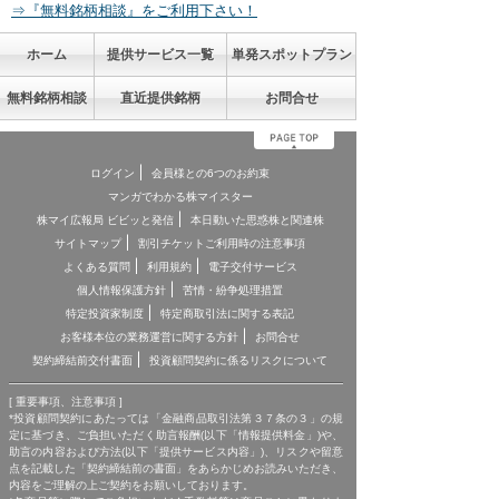
⇒『無料銘柄相談』をご利用下さい！
ホーム
提供サービス一覧
単発スポットプラン
無料銘柄相談
直近提供銘柄
お問合せ
ログイン
会員様との6つのお約束
マンガでわかる株マイスター
株マイ広報局 ビビッと発信
本日動いた思惑株と関連株
サイトマップ
割引チケットご利用時の注意事項
よくある質問
利用規約
電子交付サービス
個人情報保護方針
苦情・紛争処理措置
特定投資家制度
特定商取引法に関する表記
お客様本位の業務運営に関する方針
お問合せ
契約締結前交付書面
投資顧問契約に係るリスクについて
[ 重要事項、注意事項 ]
*投資顧問契約にあたっては「金融商品取引法第３７条の３」の規
定に基づき、ご負担いただく助言報酬(以下「情報提供料金」)や、
助言の内容および方法(以下「提供サービス内容」)、リスクや留意
点を記載した「契約締結前の書面」をあらかじめお読みいただき、
内容をご理解の上ご契約をお願いしております。