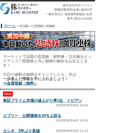
株式会社SQIジャパン
関東財務局長(金商) 第850号
一般社団法人 資産運用業協会 会員
番号 第012-02468
ホーム
> 本日動いた思惑株と関連株
マーケットで話題の思惑株・材料株・注目株をピッ
クアップ！関連株と共に銘柄の動向をお伝えしま
す！
今日の値動き銘柄をチェックしたら、次は
一歩進んだ情報を手に入れましょう！
⇒会員登録（無料）
NEW
東証プライム市場の値上がり率1位 イビデン
2026年08月05日 10:04
エブリー 公開価格を24％上回る
2026年08月04日 10:24
カシオ 5年ぶり高値
2026年08月03日 11:15