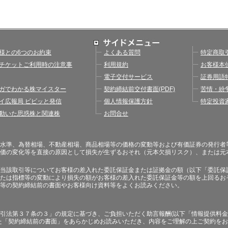
様との6つのお約束
よくある質問
特定商取
チケットご利用時の注意事
利用規約
お客様本
電子交付サービス
証券用語
ガでわかる株マイスター
契約締結前交付書面(PDF)
苦情・紛
イ広報局 ビビッと発信
個人情報保護方針
特定投資
動いた思惑株と関連株
お問合せ
水準、為替相場、不動産相場、商品相場等の価格の変動等および有価証券の発行者
価の変化等を直接の原因として損失が生ずるおそれ（元本欠損リスク）、または元
当該取引等についてお客様の差入れた委託保証金または証拠金の額（以下「委託保
たは指標等の変動により損失の額がお客様の差入れた委託保証金等の額を上回るお
等の契約締結前の書面やお客様向け資料等をよくお読みください。
引法第３７条の３」の規定に基づき、ご負担いただく助言報酬(以下「情報提供料金
た「契約締結前の書面」をあらかじめお読みいただき、内容をご理解の上ご契約を