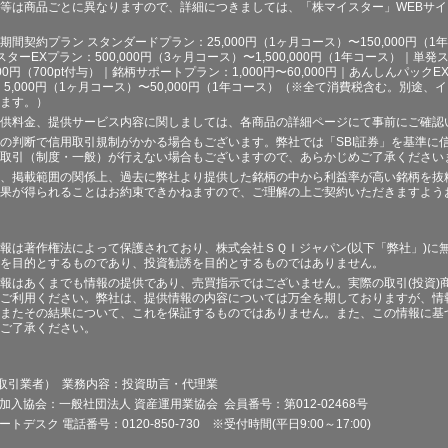
等は商品ごとに異なりますので、詳細につきましては、「株マイスター」WEBサ
契約プラン スタンダードプラン：25,000円（1ヶ月コース）〜150,000円（1年コ
スターEXプラン：500,000円（3ヶ月コース）〜1,500,000円（1年コース）｜単発ス
000円（700pt付与）｜銘柄サポートプラン：1,000円〜60,000円｜あんしんパックEX
ラン：5,000円（1ヶ月コース）〜50,000円（1年コース）（※全て消費税含む。別
ます。）
供料金、提供サービス内容に関しましては、各商品の詳細ページにて事前にご確認
の判断で信用取引規制がかかる場合もございます。弊社では「SBI証券」を基準に
取引（制度・一般）が行えない場合もございますので、あらかじめご了承ください
、掲載範囲の関係上、過去に弊社より提供した銘柄の中から利益率が高い銘柄を抜
果が得られることはお約束できかねますので、ご理解の上ご契約いただきますよう
報は著作権法によって保護されており、株式会社ＳＱＩジャパン(以下「弊社」)に
を目的とするものであり、投資勧誘を目的とするものではありません。
報はあくまでも情報の提供であり、売買指示ではございません。実際の取引(投資)
ご利用ください。弊社は、提供情報の内容については万全を期しておりますが、情
またその結果について、これを保証するものではありません。また、この情報に基
ご了承ください。
品取引業者） 業務内容：投資助言・代理業
加入協会：一般社団法人 資産運用業協会 会員番号：第012-02468号
デスク 電話番号：0120-850-730 ※受付時間(平日9:00～17:00)