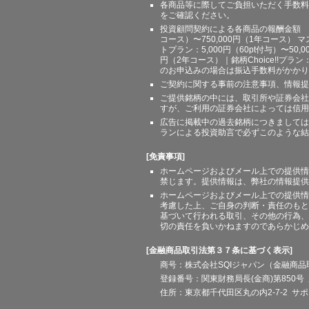
各商品等に際してご負担いただく手数料
をご確認ください。
投資顧問契約による各商品の報酬金額 期間
コース）〜750,000円（1年コース） マ
トプラン：5,000円（60pt付与）〜50,
円（2年コース）｜銘柄Choice!!プ
のお申込みの場合は振込手数料がかかり
ご契約に関する事前の注意事項、情報提
ご提供銘柄の中には、取引所や証券会社
すが、ご利用の証券会社によっては信用
広告に掲載中の過去銘柄につきましては
ランによる投資助言で必ずこのような結
[免責事項]
ホームページおよびメール上での提供情
禁じます。提供情報は、弊社の情報提供
ホームページおよびメール上での提供情
考慮した上、ご自身の判断・責任のもと
基づいて行われる取引、その他の行為、
切の責任を負いかねますのであらかじめ
[金融商品取引法第３７条に基づく表示]
商号：株式会社SQIジャパン（金融商
登録番号：関東財務局長(金商)第850号 
住所：東京都千代田区丸の内2-7-2 サポート