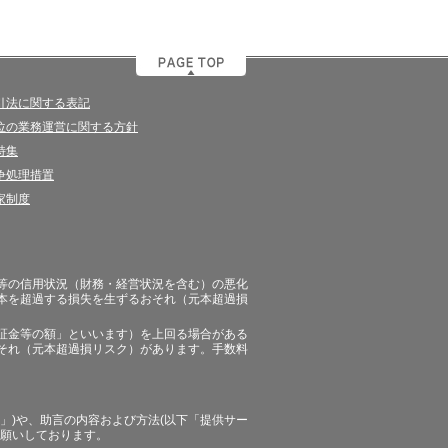
引法に関する表記
位の業務運営に関する方針
特集
争処理措置
家制度
等の信用状況（財務・経営状況を含む）の悪化
本を超過する損失を生ずるおそれ（元本超過損
証金等の額」といいます）を上回る場合がある
それ（元本超過損リスク）があります。手数料
」)や、助言の内容および方法(以下「提供サー
お願いしております。