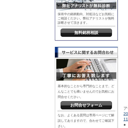
保有中の銘柄動向、対処法などお気軽に
ご相談ください。弊社アナリストが無料
診断させて頂きます。
無料銘柄相談
基本的なことから専門的なことまで、ど
んなことでも構いませんのでお気軽にお
問合せください。
お問合せフォーム
ア
2
なお、よくある質問は専用ページにて解
1
説してありますので、合わせてご確認下
●
さい。