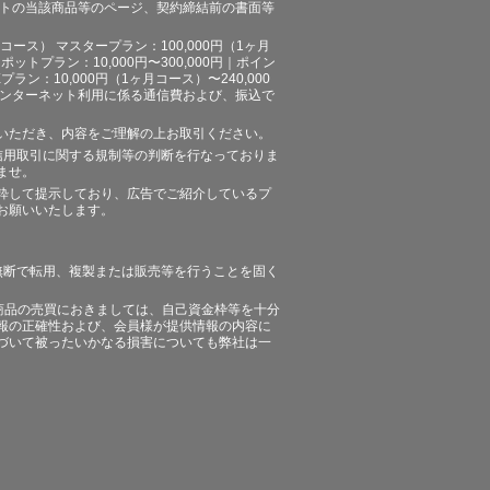
イトの当該商品等のページ、契約締結前の書面等
ース） マスタープラン：100,000円（1ヶ月
ポットプラン：10,000円〜300,000円｜ポイン
プラン：10,000円（1ヶ月コース）〜240,000
途、インターネット利用に係る通信費および、振込で
いただき、内容をご理解の上お取引ください。
信用取引に関する規制等の判断を行なっておりま
ませ。
粋して提示しており、広告でご紹介しているプ
お願いいたします。
無断で転用、複製または販売等を行うことを固く
商品の売買におきましては、自己資金枠等を十分
報の正確性および、会員様が提供情報の内容に
づいて被ったいかなる損害についても弊社は一