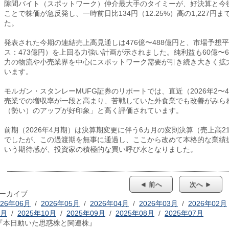
隙間バイト（スポットワーク）仲介最大手のタイミーが、好決算と今
ことで株価が急反発し、一時前日比134円（12.25%）高の1,227円
た。
発表された今期の連結売上高見通しは476億〜488億円と、市場予想平
ス：473億円）を上回る力強い計画が示されました。純利益も60億〜
力の物流や小売業界を中心にスポットワーク需要が引き続き大きく拡
います。
モルガン・スタンレーMUFG証券のリポートでは、直近（2026年2〜
売業での増収率が一段と高まり、苦戦していた外食業でも改善がみら
（勢い）のアップが好印象」と高く評価されています。
前期（2026年4月期）は決算期変更に伴う6カ月の変則決算（売上高2
でしたが、この過渡期を無事に通過し、ここから改めて本格的な業績
いう期待感が、投資家の積極的な買い呼び水となりました。
◄ 前へ
次へ ►
ーカイブ
026年06月
/
2026年05月
/
2026年04月
/
2026年03月
/
2026年02月
1月
/
2025年10月
/
2025年09月
/
2025年08月
/
2025年07月
『本日動いた思惑株と関連株』