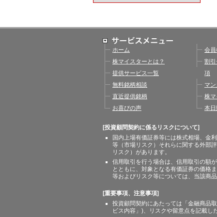
ホーム
会員
株マイスターとは？
割引
提供サービス一覧
項
無料銘柄相談
マン
直近提供銘柄
株マ
お喜びの声
本日
[投資顧問契約に係るリスクについて]
国内上場有価証券等には株式相場、金利
等（市場リスク）それらに関する外部評
リスク）があります。
信用取引を行う場合は、信用取引の額が
とともに、対象となる有価証券の価格ま
等およびリスク等については、当該商品
[重要事項、注意事項]
投資顧問契約にあたっては「金融商品取
ビス内容」)、リスクや留意点を記載し