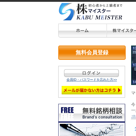
無料会員登録
会員ID・パスワードを忘れた方>>
マ
今
一
⇒