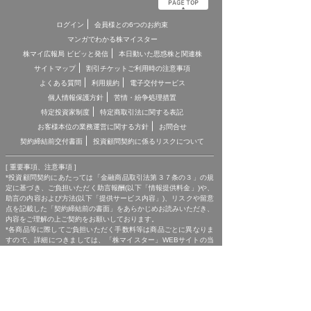
ログイン
会員様との6つのお約束
マンガでわかる株マイスター
株マイ広報局 ビビッと発信
本日動いた思惑株と関連株
サイトマップ
割引チケットご利用時の注意事項
よくある質問
利用規約
電子交付サービス
個人情報保護方針
苦情・紛争処理措置
特定投資家制度
特定商取引法に関する表記
お客様本位の業務運営に関する方針
お問合せ
契約締結前交付書面
投資顧問契約に係るリスクについて
[ 重要事項、注意事項 ]
*投資顧問契約にあたっては「金融商品取引法第３７条の３」の規
定に基づき、ご負担いただく助言報酬(以下「情報提供料金」)や、
助言の内容および方法(以下「提供サービス内容」)、リスクや留意
点を記載した「契約締結前の書面」をあらかじめお読みいただき、
内容をご理解の上ご契約をお願いしております。
*各商品等に際してご負担いただく手数料等は商品ごとに異なりま
すので、詳細につきましては、「株マイスター」WEBサイトの当
該商品等のページ、契約締結前の書面等をご確認ください。
*投資顧問契約による各商品の報酬金額 期間契約プラン スタンダ
ードプラン：25,000円（1ヶ月コース）〜150,000円（1年コー
ス） マスタープラン：100,000円（1ヶ月コース）〜750,000円
（1年コース） マスターEXプラン：500,000円（3ヶ月コース）〜
1,500,000円（1年コース）｜単発スポットプラン：10,000円〜