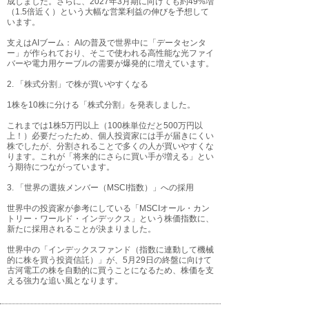
成しました。さらに、2027年3月期に向けても約49%増
（1.5倍近く）という大幅な営業利益の伸びを予想して
います。
支えはAIブーム： AIの普及で世界中に「データセンタ
ー」が作られており、そこで使われる高性能な光ファイ
バーや電力用ケーブルの需要が爆発的に増えています。
2. 「株式分割」で株が買いやすくなる
1株を10株に分ける「株式分割」を発表しました。
これまでは1株5万円以上（100株単位だと500万円以
上！）必要だったため、個人投資家には手が届きにくい
株でしたが、分割されることで多くの人が買いやすくな
ります。これが「将来的にさらに買い手が増える」とい
う期待につながっています。
3. 「世界の選抜メンバー（MSCI指数）」への採用
世界中の投資家が参考にしている「MSCIオール・カン
トリー・ワールド・インデックス」という株価指数に、
新たに採用されることが決まりました。
世界中の「インデックスファンド（指数に連動して機械
的に株を買う投資信託）」が、5月29日の終盤に向けて
古河電工の株を自動的に買うことになるため、株価を支
える強力な追い風となります。