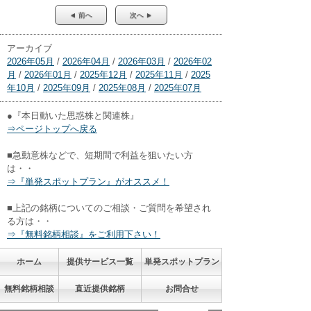
◄ 前へ
次へ ►
アーカイブ
2026年05月
/
2026年04月
/
2026年03月
/
2026年02
月
/
2026年01月
/
2025年12月
/
2025年11月
/
2025
年10月
/
2025年09月
/
2025年08月
/
2025年07月
●『本日動いた思惑株と関連株』
⇒ページトップへ戻る
■急動意株などで、短期間で利益を狙いたい方
は・・
⇒『単発スポットプラン』がオススメ！
■上記の銘柄についてのご相談・ご質問を希望され
る方は・・
⇒『無料銘柄相談』をご利用下さい！
ホーム
提供サービス一覧
単発スポットプラン
無料銘柄相談
直近提供銘柄
お問合せ