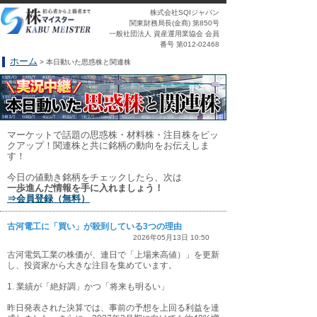
株式会社SQIジャパン
関東財務局長(金商) 第850号
一般社団法人 資産運用業協会 会員
番号 第012-02468
ホーム
> 本日動いた思惑株と関連株
マーケットで話題の思惑株・材料株・注目株をピッ
クアップ！関連株と共に銘柄の動向をお伝えしま
す！
今日の値動き銘柄をチェックしたら、次は
一歩進んだ情報を手に入れましょう！
⇒会員登録（無料）
古河電工に「買い」が殺到している3つの理由
2026年05月13日 10:50
古河電気工業の株価が、連日で「上場来高値）」を更新
し、投資家から大きな注目を集めています。
1. 業績が「絶好調」かつ「将来も明るい」
昨日発表された決算では、事前の予想を上回る利益を達