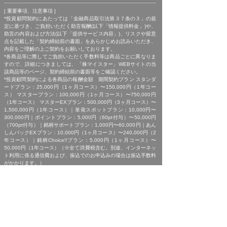
[ 重要事項、注意事項 ]
*投資顧問契約にあたっては「金融商品取引法第３７条の３」の規
定に基づき、ご負担いただく助言報酬(以下「情報提供料金」)や、
助言の内容および方法(以下「提供サービス内容」)、リスクや留意
点を記載した「契約締結前の書面」をあらかじめお読みいただき、
内容をご理解の上ご契約をお願いしております。
*各商品等に際してご負担いただく手数料等は商品ごとに異なりま
すので、詳細につきましては、「株マイスター」WEBサイトの当
該商品等のページ、契約締結前の書面等をご確認ください。
*投資顧問契約による各商品の報酬金額 期間契約プラン スタンダ
ードプラン：25,000円（1ヶ月コース）〜150,000円（1年コー
ス） マスタープラン：100,000円（1ヶ月コース）〜750,000円
（1年コース） マスターEXプラン：500,000円（3ヶ月コース）〜
1,500,000円（1年コース）｜単発スポットプラン：10,000円〜
300,000円｜ポイントプラン：5,000円（60pt付与）〜50,000円
（700pt付与）｜銘柄サポートプラン：1,000円〜60,000円｜あん
しんパックEXプラン：10,000円（1ヶ月コース）〜240,000円（2
年コース）｜銘柄Choice!!プラン：5,000円（1ヶ月コース）〜
50,000円（1年コース）（※全て消費税含む。別途、インターネッ
ト利用に係る通信費および、振込でのお申込みの場合は振込手数料
がかかります。）
*ご契約に関する事前の注意事項、情報提供料金、提供サービス内
容に関しましては、各商品の詳細ページにて事前にご確認いただ
き、内容をご理解の上お取引ください。
*ご提供銘柄の中には、取引所や証券会社の判断で信用取引規制が
かかる場合もございます。弊社では「SBI証券」を基準に信用取引
に関する規制等の判断を行なっておりますが、ご利用の証券会社に
よっては信用取引(制度・一般)が行えない場合もございますので、
あらかじめご了承くださいませ。