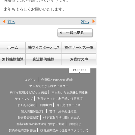
お陰様で良い年越しができそうです。
来年もよろしくお願いいたします。
前へ
次へ
ホーム
株マイスターとは?
提供サービス一覧
無料銘柄相談
直近提供銘柄
お喜びの声
ログイン
会員様との6つのお約束
マンガでわかる株マイスター
株マイ広報局 ビビッと発信
本日動いた思惑株と関連株
サイトマップ
割引チケットご利用時の注意事項
よくある質問
利用規約
電子交付サービス
個人情報保護方針
苦情・紛争処理措置
特定投資家制度
特定商取引法に関する表記
お客様本位の業務運営に関する方針
お問合せ
契約締結前交付書面
投資顧問契約に係るリスクについて