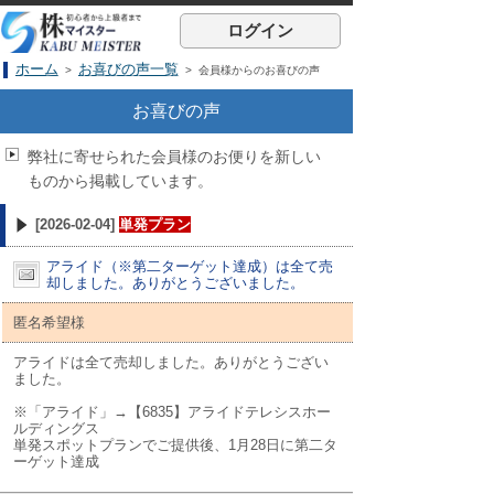
ログイン
ホーム
お喜びの声一覧
>
> 会員様からのお喜びの声
お喜びの声
弊社に寄せられた会員様のお便りを新しい
ものから掲載しています。
[2026-02-04]
単発プラン
アライド（※第二ターゲット達成）は全て売
却しました。ありがとうございました。
匿名希望様
アライドは全て売却しました。ありがとうござい
ました。
※「アライド」→【6835】アライドテレシスホー
ルディングス
単発スポットプランでご提供後、1月28日に第二タ
ーゲット達成