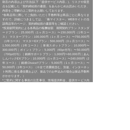
助言の内容および方法(以下「提供サービス内容」)、リスクや留意
点を記載した「契約締結前の書面」をあらかじめお読みいただき、
内容をご理解の上ご契約をお願いしております。
*各商品等に際してご負担いただく手数料等は商品ごとに異なりま
すので、詳細につきましては、「株マイスター」WEBサイトの当
該商品等のページ、契約締結前の書面等をご確認ください。
*投資顧問契約による各商品の報酬金額 期間契約プラン スタンダ
ードプラン：25,000円（1ヶ月コース）〜150,000円（1年コー
ス） マスタープラン：100,000円（1ヶ月コース）〜750,000円
（1年コース） マスターEXプラン：500,000円（3ヶ月コース）〜
1,500,000円（1年コース）｜単発スポットプラン：10,000円〜
300,000円｜ポイントプラン：5,000円（60pt付与）〜50,000円
（700pt付与）｜銘柄サポートプラン：1,000円〜60,000円｜あん
しんパックEXプラン：10,000円（1ヶ月コース）〜240,000円（2
年コース）｜銘柄Choice!!プラン：5,000円（1ヶ月コース）〜
50,000円（1年コース）（※全て消費税含む。別途、インターネッ
ト利用に係る通信費および、振込でのお申込みの場合は振込手数料
がかかります。）
*ご契約に関する事前の注意事項、情報提供料金、提供サービス内
容に関しましては、各商品の詳細ページにて事前にご確認いただ
き、内容をご理解の上お取引ください。
*ご提供銘柄の中には、取引所や証券会社の判断で信用取引規制が
かかる場合もございます。弊社では「SBI証券」を基準に信用取引
に関する規制等の判断を行なっておりますが、ご利用の証券会社に
よっては信用取引(制度・一般)が行えない場合もございますので、
あらかじめご了承くださいませ。
*広告に掲載中の過去銘柄につきましては、掲載範囲の関係上、過
去に弊社より提供した銘柄の中から利益率が高い銘柄を抜粋して提
示しており、広告でご紹介しているプランによる投資助言で必ずこ
のような結果が得られることはお約束できかねますので、ご理解の