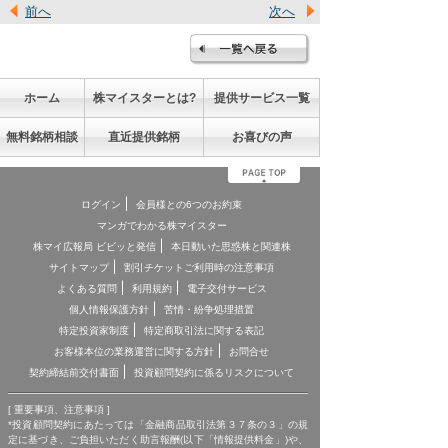
前へ
次へ
ホーム
株マイスターとは?
提供サービス一覧
無料銘柄相談
直近提供銘柄
お喜びの声
ログイン
会員様との6つのお約束
マンガでわかる株マイスター
株マイ広報局 ビビッと発信
本日動いた思惑株と関連株
サイトマップ
割引チケットご利用時の注意事項
よくある質問
利用規約
電子交付サービス
個人情報保護方針
苦情・紛争処理措置
特定投資家制度
特定商取引法に関する表記
お客様本位の業務運営に関する方針
お問合せ
契約締結前交付書面
投資顧問契約に係るリスクについて
[ 重要事項、注意事項 ]
*投資顧問契約にあたっては「金融商品取引法第３７条の３」の規
定に基づき、ご負担いただく助言報酬(以下「情報提供料金」)や、