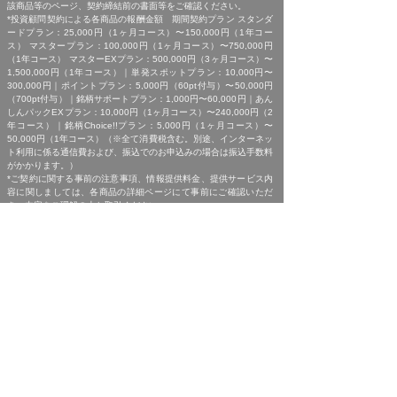
該商品等のページ、契約締結前の書面等をご確認ください。
*投資顧問契約による各商品の報酬金額 期間契約プラン スタンダ
ードプラン：25,000円（1ヶ月コース）〜150,000円（1年コー
ス） マスタープラン：100,000円（1ヶ月コース）〜750,000円
（1年コース） マスターEXプラン：500,000円（3ヶ月コース）〜
1,500,000円（1年コース）｜単発スポットプラン：10,000円〜
300,000円｜ポイントプラン：5,000円（60pt付与）〜50,000円
（700pt付与）｜銘柄サポートプラン：1,000円〜60,000円｜あん
しんパックEXプラン：10,000円（1ヶ月コース）〜240,000円（2
年コース）｜銘柄Choice!!プラン：5,000円（1ヶ月コース）〜
50,000円（1年コース）（※全て消費税含む。別途、インターネッ
ト利用に係る通信費および、振込でのお申込みの場合は振込手数料
がかかります。）
*ご契約に関する事前の注意事項、情報提供料金、提供サービス内
容に関しましては、各商品の詳細ページにて事前にご確認いただ
き、内容をご理解の上お取引ください。
*ご提供銘柄の中には、取引所や証券会社の判断で信用取引規制が
かかる場合もございます。弊社では「SBI証券」を基準に信用取引
に関する規制等の判断を行なっておりますが、ご利用の証券会社に
よっては信用取引(制度・一般)が行えない場合もございますので、
あらかじめご了承くださいませ。
*広告に掲載中の過去銘柄につきましては、掲載範囲の関係上、過
去に弊社より提供した銘柄の中から利益率が高い銘柄を抜粋して提
示しており、広告でご紹介しているプランによる投資助言で必ずこ
のような結果が得られることはお約束できかねますので、ご理解の
上ご契約いただきますようお願いいたします。
[ 免責事項 ]
*｢投資顧問契約に係るリスクについて｣をご参照ください｡
[ 金融商品取引法第３７条に基づく表示 ]
商号 : 株式会社SQIジャパン （金融商品取引業者）