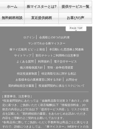
ホーム
株マイスターとは?
提供サービス一覧
無料銘柄相談
直近提供銘柄
お喜びの声
ログイン
会員様との6つのお約束
マンガでわかる株マイスター
株マイ広報局 ビビッと発信
本日動いた思惑株と関連株
サイトマップ
割引チケットご利用時の注意事項
よくある質問
利用規約
電子交付サービス
個人情報保護方針
苦情・紛争処理措置
特定投資家制度
特定商取引法に関する表記
お客様本位の業務運営に関する方針
お問合せ
契約締結前交付書面
投資顧問契約に係るリスクについて
[ 重要事項、注意事項 ]
*投資顧問契約にあたっては「金融商品取引法第３７条の３」の規
定に基づき、ご負担いただく助言報酬(以下「情報提供料金」)や、
助言の内容および方法(以下「提供サービス内容」)、リスクや留意
点を記載した「契約締結前の書面」をあらかじめお読みいただき、
内容をご理解の上ご契約をお願いしております。
*各商品等に際してご負担いただく手数料等は商品ごとに異なりま
すので、詳細につきましては、「株マイスター」WEBサイトの当