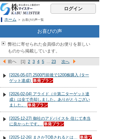
ログイン
ホーム
> お喜びの声一覧
お喜びの声
弊社に寄せられた会員様のお便りを新しい
ものから掲載しています。
前へ
[1]
2
3
4
5
...
23
次へ
[2026-05-07] 2500円前後で1200株購入 (ター
ゲット達成)
単発プラン
[2026-02-04] アライド（※第二ターゲット達
成）は全て売却しました。ありがとうござい
ました。
単発プラン
[2025-12-27] 御社のアドバイスを 信じて本当
に良かったです。
単発プラン
[2025-12-26] まさかTOBされるとは…
単発プ