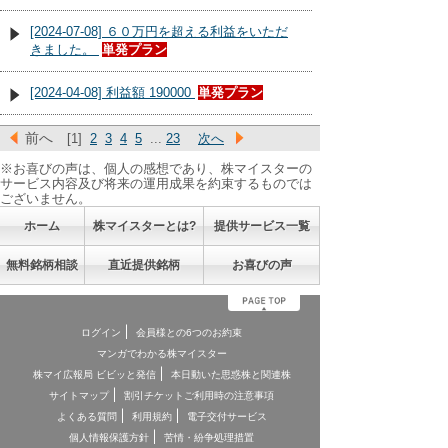
[2024-07-08] ６０万円を超える利益をいただ
きました。
単発プラン
[2024-04-08] 利益額 190000
単発プラン
前へ
[1]
2
3
4
5
...
23
次へ
※お喜びの声は、個人の感想であり、株マイスターの
サービス内容及び将来の運用成果を約束するものでは
ございません。
ホーム
株マイスターとは?
提供サービス一覧
無料銘柄相談
直近提供銘柄
お喜びの声
ログイン
会員様との6つのお約束
マンガでわかる株マイスター
株マイ広報局 ビビッと発信
本日動いた思惑株と関連株
サイトマップ
割引チケットご利用時の注意事項
よくある質問
利用規約
電子交付サービス
個人情報保護方針
苦情・紛争処理措置