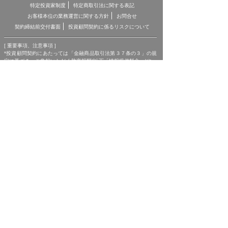
特定投資家制度
特定商取引法に関する表記
お客様本位の業務運営に関する方針
お問合せ
契約締結前交付書面
投資顧問契約に係るリスクについて
[ 重要事項、注意事項 ]
*投資顧問契約にあたっては「金融商品取引法第３７条の３」の規
定に基づき、ご負担いただく助言報酬(以下「情報提供料金」)や、
助言の内容および方法(以下「提供サービス内容」)、リスクや留意
点を記載した「契約締結前の書面」をあらかじめお読みいただき、
内容をご理解の上ご契約をお願いしております。
*各商品等に際してご負担いただく手数料等は商品ごとに異なりま
すので、詳細につきましては、「株マイスター」WEBサイトの当
該商品等のページ、契約締結前の書面等をご確認ください。
*投資顧問契約による各商品の報酬金額 期間契約プラン スタンダ
ードプラン：25,000円（1ヶ月コース）〜150,000円（1年コー
ス） マスタープラン：100,000円（1ヶ月コース）〜750,000円
（1年コース） マスターEXプラン：500,000円（3ヶ月コース）〜
1,500,000円（1年コース）｜単発スポットプラン：10,000円〜
300,000円｜ポイントプラン：5,000円（60pt付与）〜50,000円
（700pt付与）｜銘柄サポートプラン：1,000円〜60,000円｜あん
しんパックEXプラン：10,000円（1ヶ月コース）〜240,000円（2
年コース）｜銘柄Choice!!プラン：5,000円（1ヶ月コース）〜
50,000円（1年コース）（※全て消費税含む。別途、インターネッ
ト利用に係る通信費および、振込でのお申込みの場合は振込手数料
がかかります。）
*ご契約に関する事前の注意事項、情報提供料金、提供サービス内
容に関しましては、各商品の詳細ページにて事前にご確認いただ
き、内容をご理解の上お取引ください。