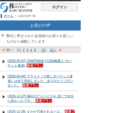
ログイン
ホーム
> お喜びの声一覧
お喜びの声
弊社に寄せられた会員様のお便りを新しい
ものから掲載しています。
前へ
[1]
2
3
4
5
...
23
次へ
[2026-05-07] 2500円前後で1200株購入 (ター
ゲット達成)
単発プラン
[2026-02-04] アライド（※第二ターゲット達
成）は全て売却しました。ありがとうござい
ました。
単発プラン
[2025-12-27] 御社のアドバイスを 信じて本当
に良かったです。
単発プラン
[2025-12-26] まさかTOBされるとは…
単発プ