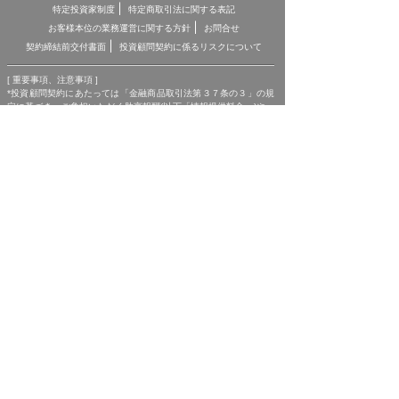
特定投資家制度
特定商取引法に関する表記
お客様本位の業務運営に関する方針
お問合せ
契約締結前交付書面
投資顧問契約に係るリスクについて
[ 重要事項、注意事項 ]
*投資顧問契約にあたっては「金融商品取引法第３７条の３」の規
定に基づき、ご負担いただく助言報酬(以下「情報提供料金」)や、
助言の内容および方法(以下「提供サービス内容」)、リスクや留意
点を記載した「契約締結前の書面」をあらかじめお読みいただき、
内容をご理解の上ご契約をお願いしております。
*各商品等に際してご負担いただく手数料等は商品ごとに異なりま
すので、詳細につきましては、「株マイスター」WEBサイトの当
該商品等のページ、契約締結前の書面等をご確認ください。
*投資顧問契約による各商品の報酬金額 期間契約プラン スタンダ
ードプラン：25,000円（1ヶ月コース）〜150,000円（1年コー
ス） マスタープラン：100,000円（1ヶ月コース）〜750,000円
（1年コース） マスターEXプラン：500,000円（3ヶ月コース）〜
1,500,000円（1年コース）｜単発スポットプラン：10,000円〜
300,000円｜ポイントプラン：5,000円（60pt付与）〜50,000円
（700pt付与）｜銘柄サポートプラン：1,000円〜60,000円｜あん
しんパックEXプラン：10,000円（1ヶ月コース）〜240,000円（2
年コース）｜銘柄Choice!!プラン：5,000円（1ヶ月コース）〜
50,000円（1年コース）（※全て消費税含む。別途、インターネッ
ト利用に係る通信費および、振込でのお申込みの場合は振込手数料
がかかります。）
*ご契約に関する事前の注意事項、情報提供料金、提供サービス内
容に関しましては、各商品の詳細ページにて事前にご確認いただ
き、内容をご理解の上お取引ください。