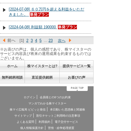
[2024-07-08] ６０万円を超える利益をいただ
きました。
単発プラン
[2024-04-08] 利益額 190000
単発プラン
前へ
[1]
2
3
4
5
...
23
次へ
※お喜びの声は、個人の感想であり、株マイスターの
サービス内容及び将来の運用成果を約束するものでは
ございません。
ホーム
株マイスターとは?
提供サービス一覧
無料銘柄相談
直近提供銘柄
お喜びの声
ログイン
会員様との6つのお約束
マンガでわかる株マイスター
株マイ広報局 ビビッと発信
本日動いた思惑株と関連株
サイトマップ
割引チケットご利用時の注意事項
よくある質問
利用規約
電子交付サービス
個人情報保護方針
苦情・紛争処理措置