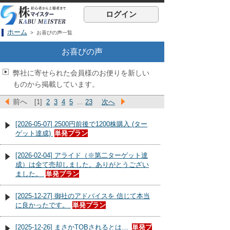
ログイン
ホーム
> お喜びの声一覧
お喜びの声
弊社に寄せられた会員様のお便りを新しい
ものから掲載しています。
前へ
[1]
2
3
4
5
...
23
次へ
[2026-05-07] 2500円前後で1200株購入 (ター
ゲット達成)
単発プラン
[2026-02-04] アライド（※第二ターゲット達
成）は全て売却しました。ありがとうござい
ました。
単発プラン
[2025-12-27] 御社のアドバイスを 信じて本当
に良かったです。
単発プラン
[2025-12-26] まさかTOBされるとは…
単発プ