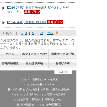
[2024-07-08] ６０万円を超える利益をいただ
きました。
単発プラン
[2024-04-08] 利益額 190000
単発プラン
前へ
[1]
2
3
4
5
...
23
次へ
※お喜びの声は、個人の感想であり、株マイスターの
サービス内容及び将来の運用成果を約束するものでは
ございません。
ホーム
株マイスターとは?
提供サービス一覧
無料銘柄相談
直近提供銘柄
お喜びの声
ログイン
会員様との6つのお約束
マンガでわかる株マイスター
株マイ広報局 ビビッと発信
本日動いた思惑株と関連株
サイトマップ
割引チケットご利用時の注意事項
よくある質問
利用規約
電子交付サービス
個人情報保護方針
苦情・紛争処理措置