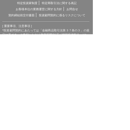
特定投資家制度
特定商取引法に関する表記
お客様本位の業務運営に関する方針
お問合せ
契約締結前交付書面
投資顧問契約に係るリスクについて
[ 重要事項、注意事項 ]
*投資顧問契約にあたっては「金融商品取引法第３７条の３」の規
定に基づき、ご負担いただく助言報酬(以下「情報提供料金」)や、
助言の内容および方法(以下「提供サービス内容」)、リスクや留意
点を記載した「契約締結前の書面」をあらかじめお読みいただき、
内容をご理解の上ご契約をお願いしております。
*各商品等に際してご負担いただく手数料等は商品ごとに異なりま
すので、詳細につきましては、「株マイスター」WEBサイトの当
該商品等のページ、契約締結前の書面等をご確認ください。
*投資顧問契約による各商品の報酬金額 期間契約プラン スタンダ
ードプラン：25,000円（1ヶ月コース）〜150,000円（1年コー
ス） マスタープラン：100,000円（1ヶ月コース）〜750,000円
（1年コース） マスターEXプラン：500,000円（3ヶ月コース）〜
1,500,000円（1年コース）｜単発スポットプラン：10,000円〜
300,000円｜ポイントプラン：5,000円（60pt付与）〜50,000円
（700pt付与）｜銘柄サポートプラン：1,000円〜60,000円｜あん
しんパックEXプラン：10,000円（1ヶ月コース）〜240,000円（2
年コース）｜銘柄Choice!!プラン：5,000円（1ヶ月コース）〜
50,000円（1年コース）（※全て消費税含む。別途、インターネッ
ト利用に係る通信費および、振込でのお申込みの場合は振込手数料
がかかります。）
*ご契約に関する事前の注意事項、情報提供料金、提供サービス内
容に関しましては、各商品の詳細ページにて事前にご確認いただ
き、内容をご理解の上お取引ください。