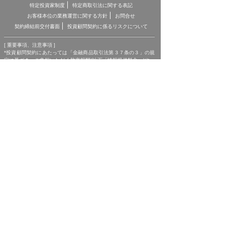
特定投資家制度
特定商取引法に関する表記
お客様本位の業務運営に関する方針
お問合せ
契約締結前交付書面
投資顧問契約に係るリスクについて
[ 重要事項、注意事項 ]
*投資顧問契約にあたっては「金融商品取引法第３７条の３」の規
定に基づき、ご負担いただく助言報酬(以下「情報提供料金」)や、
助言の内容および方法(以下「提供サービス内容」)、リスクや留意
点を記載した「契約締結前の書面」をあらかじめお読みいただき、
内容をご理解の上ご契約をお願いしております。
*各商品等に際してご負担いただく手数料等は商品ごとに異なりま
すので、詳細につきましては、「株マイスター」WEBサイトの当
該商品等のページ、契約締結前の書面等をご確認ください。
*投資顧問契約による各商品の報酬金額 期間契約プラン スタンダ
ードプラン：25,000円（1ヶ月コース）〜150,000円（1年コー
ス） マスタープラン：100,000円（1ヶ月コース）〜750,000円
（1年コース） マスターEXプラン：500,000円（3ヶ月コース）〜
1,500,000円（1年コース）｜単発スポットプラン：10,000円〜
300,000円｜ポイントプラン：5,000円（60pt付与）〜50,000円
（700pt付与）｜銘柄サポートプラン：1,000円〜60,000円｜あん
しんパックEXプラン：10,000円（1ヶ月コース）〜240,000円（2
年コース）｜銘柄Choice!!プラン：5,000円（1ヶ月コース）〜
50,000円（1年コース）（※全て消費税含む。別途、インターネッ
ト利用に係る通信費および、振込でのお申込みの場合は振込手数料
がかかります。）
*ご契約に関する事前の注意事項、情報提供料金、提供サービス内
容に関しましては、各商品の詳細ページにて事前にご確認いただ
き、内容をご理解の上お取引ください。