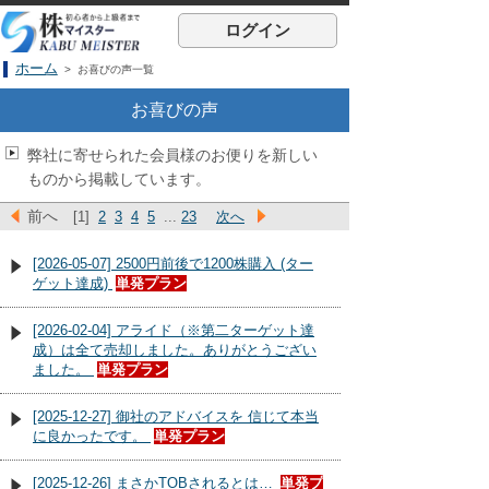
ログイン
ホーム
> お喜びの声一覧
お喜びの声
弊社に寄せられた会員様のお便りを新しい
ものから掲載しています。
前へ
[1]
2
3
4
5
...
23
次へ
[2026-05-07] 2500円前後で1200株購入 (ター
ゲット達成)
単発プラン
[2026-02-04] アライド（※第二ターゲット達
成）は全て売却しました。ありがとうござい
ました。
単発プラン
[2025-12-27] 御社のアドバイスを 信じて本当
に良かったです。
単発プラン
[2025-12-26] まさかTOBされるとは…
単発プ