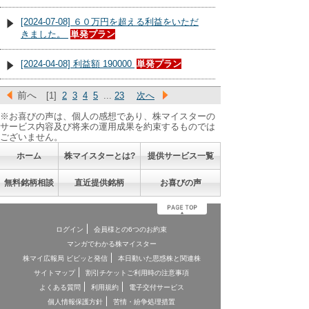
[2024-07-08] ６０万円を超える利益をいただ
きました。
単発プラン
[2024-04-08] 利益額 190000
単発プラン
前へ
[1]
2
3
4
5
...
23
次へ
※お喜びの声は、個人の感想であり、株マイスターの
サービス内容及び将来の運用成果を約束するものでは
ございません。
ホーム
株マイスターとは?
提供サービス一覧
無料銘柄相談
直近提供銘柄
お喜びの声
ログイン
会員様との6つのお約束
マンガでわかる株マイスター
株マイ広報局 ビビッと発信
本日動いた思惑株と関連株
サイトマップ
割引チケットご利用時の注意事項
よくある質問
利用規約
電子交付サービス
個人情報保護方針
苦情・紛争処理措置