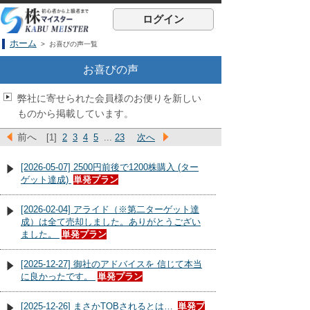
ログイン
ホーム
> お喜びの声一覧
お喜びの声
弊社に寄せられた会員様のお便りを新しい
ものから掲載しています。
前へ
[1]
2
3
4
5
...
23
次へ
[2026-05-07] 2500円前後で1200株購入 (ター
ゲット達成)
単発プラン
[2026-02-04] アライド（※第二ターゲット達
成）は全て売却しました。ありがとうござい
ました。
単発プラン
[2025-12-27] 御社のアドバイスを 信じて本当
に良かったです。
単発プラン
[2025-12-26] まさかTOBされるとは…
単発プ