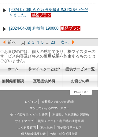
[2024-07-08] ６０万円を超える利益をいただ
きました。
単発プラン
[2024-04-08] 利益額 190000
単発プラン
前へ
[1]
2
3
4
5
...
23
次へ
※お喜びの声は、個人の感想であり、株マイスターの
サービス内容及び将来の運用成果を約束するものでは
ございません。
ホーム
株マイスターとは?
提供サービス一覧
無料銘柄相談
直近提供銘柄
お喜びの声
ログイン
会員様との6つのお約束
マンガでわかる株マイスター
株マイ広報局 ビビッと発信
本日動いた思惑株と関連株
サイトマップ
割引チケットご利用時の注意事項
よくある質問
利用規約
電子交付サービス
個人情報保護方針
苦情・紛争処理措置