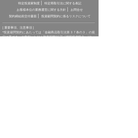
特定投資家制度
特定商取引法に関する表記
お客様本位の業務運営に関する方針
お問合せ
契約締結前交付書面
投資顧問契約に係るリスクについて
[ 重要事項、注意事項 ]
*投資顧問契約にあたっては「金融商品取引法第３７条の３」の規
定に基づき、ご負担いただく助言報酬(以下「情報提供料金」)や、
助言の内容および方法(以下「提供サービス内容」)、リスクや留意
点を記載した「契約締結前の書面」をあらかじめお読みいただき、
内容をご理解の上ご契約をお願いしております。
*各商品等に際してご負担いただく手数料等は商品ごとに異なりま
すので、詳細につきましては、「株マイスター」WEBサイトの当
該商品等のページ、契約締結前の書面等をご確認ください。
*投資顧問契約による各商品の報酬金額 期間契約プラン スタンダ
ードプラン：25,000円（1ヶ月コース）〜150,000円（1年コー
ス） マスタープラン：100,000円（1ヶ月コース）〜750,000円
（1年コース） マスターEXプラン：500,000円（3ヶ月コース）〜
1,500,000円（1年コース）｜単発スポットプラン：10,000円〜
300,000円｜ポイントプラン：5,000円（60pt付与）〜50,000円
（700pt付与）｜銘柄サポートプラン：1,000円〜60,000円｜あん
しんパックEXプラン：10,000円（1ヶ月コース）〜240,000円（2
年コース）｜銘柄Choice!!プラン：5,000円（1ヶ月コース）〜
50,000円（1年コース）（※全て消費税含む。別途、インターネッ
ト利用に係る通信費および、振込でのお申込みの場合は振込手数料
がかかります。）
*ご契約に関する事前の注意事項、情報提供料金、提供サービス内
容に関しましては、各商品の詳細ページにて事前にご確認いただ
き、内容をご理解の上お取引ください。