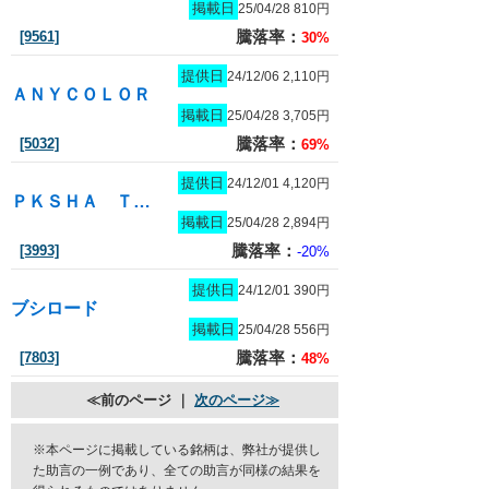
掲載日
25/04/28 810円
騰落率：
[9561]
30%
提供日
24/12/06 2,110円
ＡＮＹＣＯＬＯＲ
掲載日
25/04/28 3,705円
騰落率：
[5032]
69%
提供日
24/12/01 4,120円
ＰＫＳＨＡ Ｔｅｃｈｎｏｌｏｇｙ
掲載日
25/04/28 2,894円
騰落率：
[3993]
-20%
提供日
24/12/01 390円
ブシロード
掲載日
25/04/28 556円
騰落率：
[7803]
48%
≪前のページ ｜
次のページ≫
※本ページに掲載している銘柄は、弊社が提供し
た助言の一例であり、全ての助言が同様の結果を