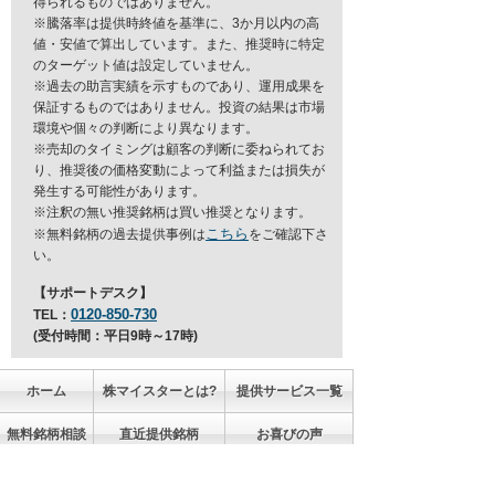
得られるものではありません。
※騰落率は提供時終値を基準に、3か月以内の高
値・安値で算出しています。また、推奨時に特定
のターゲット値は設定していません。
※過去の助言実績を示すものであり、運用成果を
保証するものではありません。投資の結果は市場
環境や個々の判断により異なります。
※売却のタイミングは顧客の判断に委ねられてお
り、推奨後の価格変動によって利益または損失が
発生する可能性があります。
※注釈の無い推奨銘柄は買い推奨となります。
こちら
※無料銘柄の過去提供事例は
をご確認下さ
い。
【サポートデスク】
0120-850-730
TEL：
(受付時間：平日9時～17時)
ホーム
株マイスターとは?
提供サービス一覧
無料銘柄相談
直近提供銘柄
お喜びの声