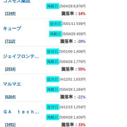
コスモス薬品
掲載日
25/04/28 8,976円
騰落率：
[3349]
14%
提供日
25/01/11 539円
キューブ
掲載日
25/04/28 459円
騰落率：
[7112]
-29%
提供日
25/01/09 1,458円
ジェイフロンティア
掲載日
25/04/28 1,775円
騰落率：
[2934]
55%
提供日
24/12/31 1,633円
マルマエ
掲載日
25/04/28 1,184円
騰落率：
[6264]
-21%
提供日
24/12/19 1,254円
ＧＡ ｔｅｃｈｎｏｌｏｇｉｅｓ
掲載日
25/04/28 1,426円
騰落率：
[3491]
33%