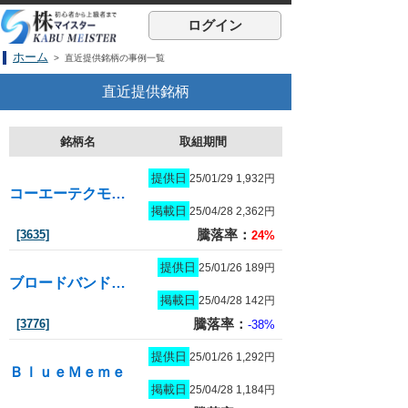
ログイン
ホーム
> 直近提供銘柄の事例一覧
直近提供銘柄
銘柄名
取組期間
提供日
25/01/29 1,932円
コーエーテクモホールディングス
掲載日
25/04/28 2,362円
騰落率：
[3635]
24%
提供日
25/01/26 189円
ブロードバンドタワー
掲載日
25/04/28 142円
騰落率：
[3776]
-38%
提供日
25/01/26 1,292円
ＢｌｕｅＭｅｍｅ
掲載日
25/04/28 1,184円