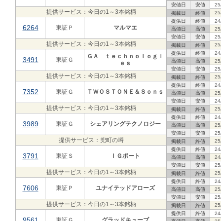
安値日
安値
25
提供サービス：今日の1～3本銘柄
25
掲載日
終値
提供日
終値
24
6264
東証Ｐ
マルマエ
高値日
高値
25
安値日
安値
25
提供サービス：今日の1～3本銘柄
25
掲載日
終値
提供日
終値
24
ＧＡ ｔｅｃｈｎｏｌｏｇｉ
3491
東証Ｇ
高値日
高値
25
ｅｓ
安値日
安値
25
提供サービス：今日の1～3本銘柄
25
掲載日
終値
提供日
終値
24
7352
東証Ｇ
ＴＷＯＳＴＯＮＥ＆Ｓｏｎｓ
高値日
高値
25
安値日
安値
24
提供サービス：今日の1～3本銘柄
25
掲載日
終値
提供日
終値
24
3989
東証Ｇ
シェアリングテクノロジー
高値日
高値
25
安値日
安値
25
提供サービス：兜町の噂
25
掲載日
終値
提供日
終値
24
3791
東証Ｓ
ＩＧポート
高値日
高値
24
安値日
安値
25
提供サービス：今日の1～3本銘柄
25
掲載日
終値
提供日
終値
24
7606
東証Ｐ
ユナイテッドアローズ
高値日
高値
25
安値日
安値
25
提供サービス：今日の1～3本銘柄
25
掲載日
終値
提供日
終値
24
9561
東証Ｇ
グラッドキューブ