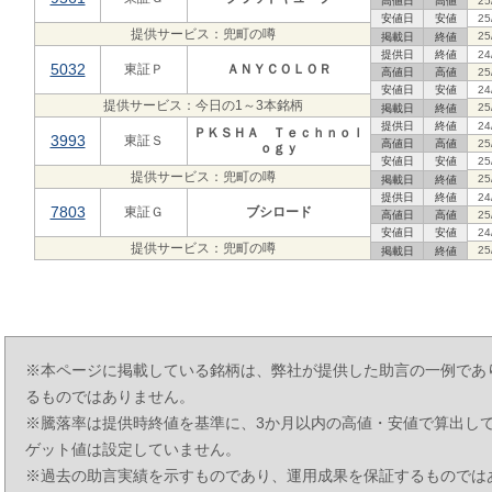
高値日
高値
25
安値日
安値
25
提供サービス：兜町の噂
25
掲載日
終値
提供日
終値
24
5032
東証Ｐ
ＡＮＹＣＯＬＯＲ
高値日
高値
25
安値日
安値
24
提供サービス：今日の1～3本銘柄
25
掲載日
終値
提供日
終値
24
ＰＫＳＨＡ Ｔｅｃｈｎｏｌ
3993
東証Ｓ
高値日
高値
25
ｏｇｙ
安値日
安値
25
提供サービス：兜町の噂
25
掲載日
終値
提供日
終値
24
7803
東証Ｇ
ブシロード
高値日
高値
25
安値日
安値
24
提供サービス：兜町の噂
25
掲載日
終値
※本ページに掲載している銘柄は、弊社が提供した助言の一例であ
るものではありません。
※騰落率は提供時終値を基準に、3か月以内の高値・安値で算出し
ゲット値は設定していません。
※過去の助言実績を示すものであり、運用成果を保証するものでは