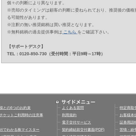
個々の判断により異なります。
※売却のタイミングは顧客の判断に委ねられており、推奨後の価格
る可能性があります。
※注釈の無い推奨銘柄は買い推奨となります。
※無料銘柄の過去提供事例は
こちら
をご確認下さい。
【サポートデスク】
TEL：0120-850-730（受付時間：平日9時～17時）
様との6つのお約束
よくある質問
特定商取
チケットご利用時の注意事
利用規約
お客様本
電子交付サービス
証券用語
ガでわかる株マイスター
契約締結前交付書面(PDF)
苦情・紛