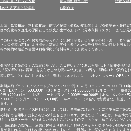
イ広報局 ビビッと発信
個人情報保護方針
特定投資
動いた思惑株と関連株
お問合せ
水準、為替相場、不動産相場、商品相場等の価格の変動等および有価証券の発行者
価の変化等を直接の原因として損失が生ずるおそれ（元本欠損リスク）、または元
当該取引等についてお客様の差入れた委託保証金または証拠金の額（以下「委託保
たは指標等の変動により損失の額がお客様の差入れた委託保証金等の額を上回るお
等の契約締結前の書面やお客様向け資料等をよくお読みください。
引法第３７条の３」の規定に基づき、ご負担いただく助言報酬(以下「情報提供料金
た「契約締結前の書面」をあらかじめお読みいただき、内容をご理解の上ご契約を
等は商品ごとに異なりますので、詳細につきましては、「株マイスター」WEBサ
契約プラン スタンダードプラン：25,000円（1ヶ月コース）〜150,000円（1年コ
スターEXプラン：500,000円（3ヶ月コース）〜1,500,000円（1年コース）｜単発ス
000円（700pt付与）｜銘柄サポートプラン：1,000円〜60,000円｜あんしんパックEX
ラン：5,000円（1ヶ月コース）〜50,000円（1年コース）（※全て消費税含む。別
ます。）
供料金、提供サービス内容に関しましては、各商品の詳細ページにて事前にご確認
の判断で信用取引規制がかかる場合もございます。弊社では「SBI証券」を基準に
取引（制度・一般）が行えない場合もございますので、あらかじめご了承ください
、掲載範囲の関係上、過去に弊社より提供した銘柄の中から利益率が高い銘柄を抜
果が得られることはお約束できかねますので、ご理解の上ご契約いただきますよう