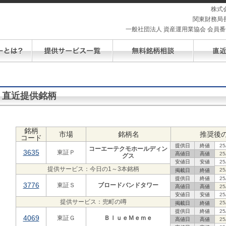
株式
関東財務局長
一般社団法人 資産運用業協会 会員番号 
直近提供銘柄
銘柄
市場
銘柄名
推奨後
コード
提供日
終値
25
コーエーテクモホールディン
3635
東証Ｐ
高値日
高値
25
グス
安値日
安値
25
提供サービス：今日の1～3本銘柄
25
掲載日
終値
提供日
終値
25
3776
東証Ｓ
ブロードバンドタワー
高値日
高値
25
安値日
安値
25
提供サービス：兜町の噂
25
掲載日
終値
提供日
終値
25
4069
東証Ｇ
ＢｌｕｅＭｅｍｅ
高値日
高値
25