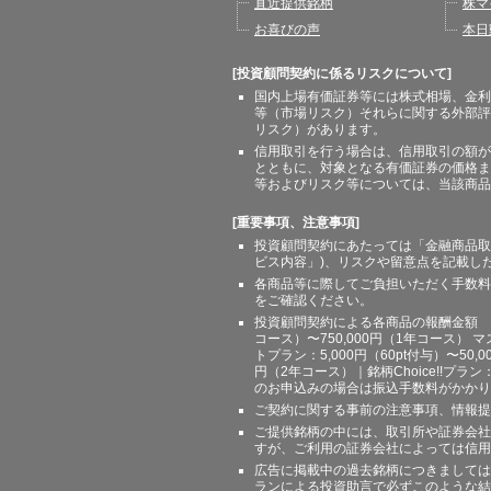
直近提供銘柄
株マ
お喜びの声
本日
[投資顧問契約に係るリスクについて]
国内上場有価証券等には株式相場、金利
等（市場リスク）それらに関する外部評
リスク）があります。
信用取引を行う場合は、信用取引の額が
とともに、対象となる有価証券の価格ま
等およびリスク等については、当該商品
[重要事項、注意事項]
投資顧問契約にあたっては「金融商品取
ビス内容」)、リスクや留意点を記載し
各商品等に際してご負担いただく手数料
をご確認ください。
投資顧問契約による各商品の報酬金額 期間
コース）〜750,000円（1年コース） マ
トプラン：5,000円（60pt付与）〜50,
円（2年コース）｜銘柄Choice!!プ
のお申込みの場合は振込手数料がかかり
ご契約に関する事前の注意事項、情報提
ご提供銘柄の中には、取引所や証券会社
すが、ご利用の証券会社によっては信用
広告に掲載中の過去銘柄につきましては
ランによる投資助言で必ずこのような結