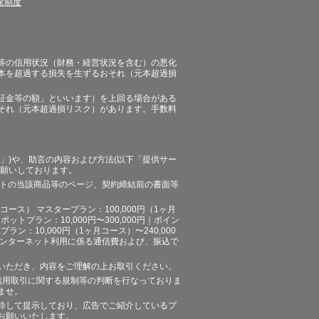
家制度
等の信用状況（財務・経営状況を含む）の悪化
本を超過する損失を生ずるおそれ（元本超過損
証金等の額」といいます）を上回る場合がある
それ（元本超過損リスク）があります。手数料
」)や、助言の内容および方法(以下「提供サー
お願いしております。
イトの当該商品等のページ、契約締結前の書面等
ース） マスタープラン：100,000円（1ヶ月
ポットプラン：10,000円〜300,000円｜ポイン
プラン：10,000円（1ヶ月コース）〜240,000
途、インターネット利用に係る通信費および、振込で
いただき、内容をご理解の上お取引ください。
信用取引に関する規制等の判断を行なっておりま
ませ。
粋して提示しており、広告でご紹介しているプ
お願いいたします。