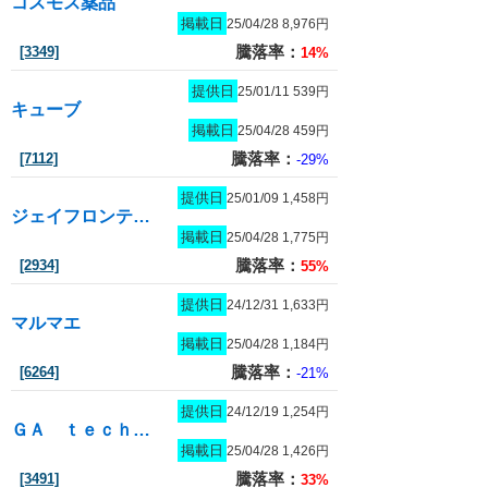
コスモス薬品
掲載日
25/04/28 8,976円
騰落率：
[3349]
14%
提供日
25/01/11 539円
キューブ
掲載日
25/04/28 459円
騰落率：
[7112]
-29%
提供日
25/01/09 1,458円
ジェイフロンティア
掲載日
25/04/28 1,775円
騰落率：
[2934]
55%
提供日
24/12/31 1,633円
マルマエ
掲載日
25/04/28 1,184円
騰落率：
[6264]
-21%
提供日
24/12/19 1,254円
ＧＡ ｔｅｃｈｎｏｌｏｇｉｅｓ
掲載日
25/04/28 1,426円
騰落率：
[3491]
33%