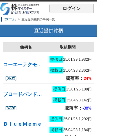
ログイン
ホーム
> 直近提供銘柄の事例一覧
直近提供銘柄
銘柄名
取組期間
提供日
25/01/29 1,932円
コーエーテクモホールディングス
掲載日
25/04/28 2,362円
騰落率：
[3635]
24%
提供日
25/01/26 189円
ブロードバンドタワー
掲載日
25/04/28 142円
騰落率：
[3776]
-38%
提供日
25/01/26 1,292円
ＢｌｕｅＭｅｍｅ
掲載日
25/04/28 1,184円