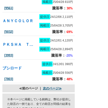
掲載日
25/04/28 810円
騰落率：
[9561]
30%
提供日
24/12/06 2,110円
ＡＮＹＣＯＬＯＲ
掲載日
25/04/28 3,705円
騰落率：
[5032]
69%
提供日
24/12/01 4,120円
ＰＫＳＨＡ Ｔｅｃｈｎｏｌｏｇｙ
掲載日
25/04/28 2,894円
騰落率：
[3993]
-20%
提供日
24/12/01 390円
ブシロード
掲載日
25/04/28 556円
騰落率：
[7803]
48%
≪前のページ ｜
次のページ≫
※本ページに掲載している銘柄は、弊社が提供し
た助言の一例であり、全ての助言が同様の結果を