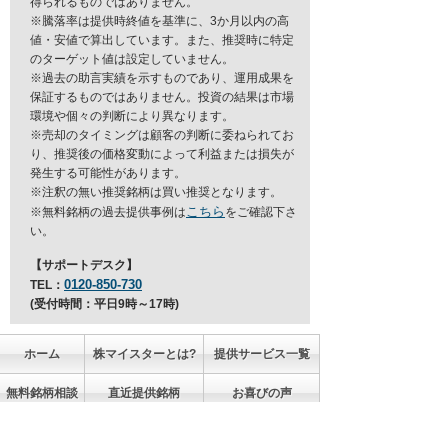
得られるものではありません。
※騰落率は提供時終値を基準に、3か月以内の高
値・安値で算出しています。また、推奨時に特定
のターゲット値は設定していません。
※過去の助言実績を示すものであり、運用成果を
保証するものではありません。投資の結果は市場
環境や個々の判断により異なります。
※売却のタイミングは顧客の判断に委ねられてお
り、推奨後の価格変動によって利益または損失が
発生する可能性があります。
※注釈の無い推奨銘柄は買い推奨となります。
こちら
※無料銘柄の過去提供事例は
をご確認下さ
い。
【サポートデスク】
0120-850-730
TEL：
(受付時間：平日9時～17時)
ホーム
株マイスターとは?
提供サービス一覧
無料銘柄相談
直近提供銘柄
お喜びの声