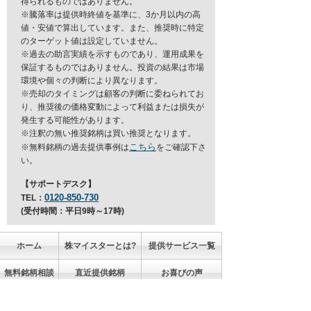
得られるものではありません。
※騰落率は提供時終値を基準に、3か月以内の高
値・安値で算出しています。また、推奨時に特定
のターゲット値は設定していません。
※過去の助言実績を示すものであり、運用成果を
保証するものではありません。投資の結果は市場
環境や個々の判断により異なります。
※売却のタイミングは顧客の判断に委ねられてお
り、推奨後の価格変動によって利益または損失が
発生する可能性があります。
※注釈の無い推奨銘柄は買い推奨となります。
こちら
※無料銘柄の過去提供事例は
をご確認下さ
い。
【サポートデスク】
0120-850-730
TEL：
(受付時間：平日9時～17時)
ホーム
株マイスターとは?
提供サービス一覧
無料銘柄相談
直近提供銘柄
お喜びの声