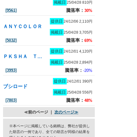
掲載日
25/04/28 810円
騰落率：
[9561]
30%
提供日
24/12/06 2,110円
ＡＮＹＣＯＬＯＲ
掲載日
25/04/28 3,705円
騰落率：
[5032]
69%
提供日
24/12/01 4,120円
ＰＫＳＨＡ Ｔｅｃｈｎｏｌｏｇｙ
掲載日
25/04/28 2,894円
騰落率：
[3993]
-20%
提供日
24/12/01 390円
ブシロード
掲載日
25/04/28 556円
騰落率：
[7803]
48%
≪前のページ ｜
次のページ≫
※本ページに掲載している銘柄は、弊社が提供し
た助言の一例であり、全ての助言が同様の結果を