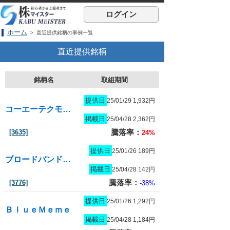
ログイン
ホーム
> 直近提供銘柄の事例一覧
直近提供銘柄
銘柄名
取組期間
提供日
25/01/29 1,932円
コーエーテクモホールディングス
掲載日
25/04/28 2,362円
騰落率：
[3635]
24%
提供日
25/01/26 189円
ブロードバンドタワー
掲載日
25/04/28 142円
騰落率：
[3776]
-38%
提供日
25/01/26 1,292円
ＢｌｕｅＭｅｍｅ
掲載日
25/04/28 1,184円