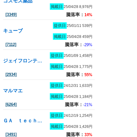
コスモス薬品
掲載日
25/04/28 8,976円
騰落率：
[3349]
14%
提供日
25/01/11 539円
キューブ
掲載日
25/04/28 459円
騰落率：
[7112]
-29%
提供日
25/01/09 1,458円
ジェイフロンティア
掲載日
25/04/28 1,775円
騰落率：
[2934]
55%
提供日
24/12/31 1,633円
マルマエ
掲載日
25/04/28 1,184円
騰落率：
[6264]
-21%
提供日
24/12/19 1,254円
ＧＡ ｔｅｃｈｎｏｌｏｇｉｅｓ
掲載日
25/04/28 1,426円
騰落率：
[3491]
33%