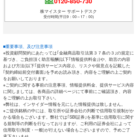
0120-850-730
株マイスター サポートデスク
受付時間(平日9：00～17：00)
■重要事項、及び注意事項
※投資顧問契約にあたっては｢金融商品取引法第３７条の３｣の規定に
基づき、ご負担頂く助言報酬(以下｢情報提供料金｣)や、助言の内容
および方法(以下｢提供サービス内容｣)、リスクや留意点を記載した
｢契約締結前交付書面｣を予めお読み頂き、内容をご理解の上ご契約
をお願いしております。
※ご契約に関する事前の注意事項、情報提供料金、提供サービス内容
に関しましては、各商品の詳細ページにて事前にご確認頂き、内容
をご理解の上お取引下さい。
※弊社は、インサイダー情報を元にした情報提供は致しません。
※ご提供銘柄の中には、取引所や証券会社の判断で信用取引規制がか
かる場合もございます。弊社では｢SBI証券｣を基準に信用取引に関す
る規制等の判断を行なっておりますが、ご利用の証券会社によって
信用取引(制度・一般)が行えない場合もございますので、予めご了
承下さいませ。