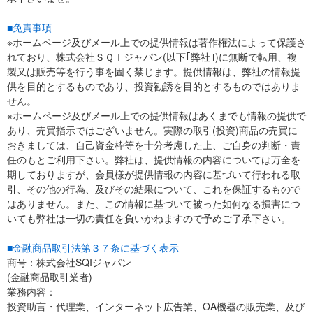
■免責事項
※ホームページ及びメール上での提供情報は著作権法によって保護さ
れており、株式会社ＳＱＩジャパン(以下｢弊社｣)に無断で転用、複
製又は販売等を行う事を固く禁じます。提供情報は、弊社の情報提
供を目的とするものであり、投資勧誘を目的とするものではありま
せん。
※ホームページ及びメール上での提供情報はあくまでも情報の提供で
あり、売買指示ではございません。実際の取引(投資)商品の売買に
おきましては、自己資金枠等を十分考慮した上、ご自身の判断・責
任のもとご利用下さい。弊社は、提供情報の内容については万全を
期しておりますが、会員様が提供情報の内容に基づいて行われる取
引、その他の行為、及びその結果について、これを保証するもので
はありません。また、この情報に基づいて被った如何なる損害につ
いても弊社は一切の責任を負いかねますので予めご了承下さい。
■金融商品取引法第３７条に基づく表示
商号：株式会社SQIジャパン
(金融商品取引業者)
業務内容：
投資助言・代理業、インターネット広告業、OA機器の販売業、及び