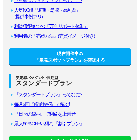
『単発スポットプラン』ってなに?
人気NO.1!『短期・急騰・高利益』
(提供事例アリ)
利益獲得までの『万全サポート体制』
利用者の『売買方法』(売買イメージ付き)
現在開催中の
『単発スポットプラン』を確認する
安定感バツグン!中長期型
スタンダードプラン
『スタンダードプラン』ってなに?
毎月2回『厳選銘柄』で稼ぐ!
『日々の銘柄』で利益を上乗せ!
最大50％OFF!お得な『割引プラン』