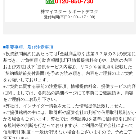
0120-850-730
株マイスター サポートデスク
受付時間(平日9：00～17：00)
■重要事項、及び注意事項
※投資顧問契約にあたっては｢金融商品取引法第３７条の３｣の規定に
基づき、ご負担頂く助言報酬(以下｢情報提供料金｣)や、助言の内容
および方法(以下｢提供サービス内容｣)、リスクや留意点を記載した
｢契約締結前交付書面｣を予めお読み頂き、内容をご理解の上ご契約
をお願いしております。
※ご契約に関する事前の注意事項、情報提供料金、提供サービス内容
に関しましては、各商品の詳細ページにて事前にご確認頂き、内容
をご理解の上お取引下さい。
※弊社は、インサイダー情報を元にした情報提供は致しません。
※ご提供銘柄の中には、取引所や証券会社の判断で信用取引規制がか
かる場合もございます。弊社では｢SBI証券｣を基準に信用取引に関す
る規制等の判断を行なっておりますが、ご利用の証券会社によって
信用取引(制度・一般)が行えない場合もございますので、予めご了
承下さいませ。