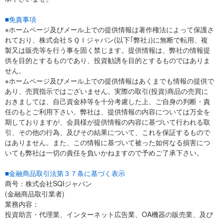
■免責事項
※ホームページ及びメール上での提供情報は著作権法によって保護さ
れており、株式会社ＳＱＩジャパン(以下｢弊社｣)に無断で転用、複
製又は販売等を行う事を固く禁じます。提供情報は、弊社の情報提
供を目的とするものであり、投資勧誘を目的とするものではありま
せん。
※ホームページ及びメール上での提供情報はあくまでも情報の提供で
あり、売買指示ではございません。実際の取引(投資)商品の売買に
おきましては、自己資金枠等を十分考慮した上、ご自身の判断・責
任のもとご利用下さい。弊社は、提供情報の内容については万全を
期しておりますが、会員様が提供情報の内容に基づいて行われる取
引、その他の行為、及びその結果について、これを保証するもので
はありません。また、この情報に基づいて被った如何なる損害につ
いても弊社は一切の責任を負いかねますので予めご了承下さい。
■金融商品取引法第３７条に基づく表示
商号：株式会社SQIジャパン
(金融商品取引業者)
業務内容：
投資助言・代理業、インターネット広告業、OA機器の販売業、及び