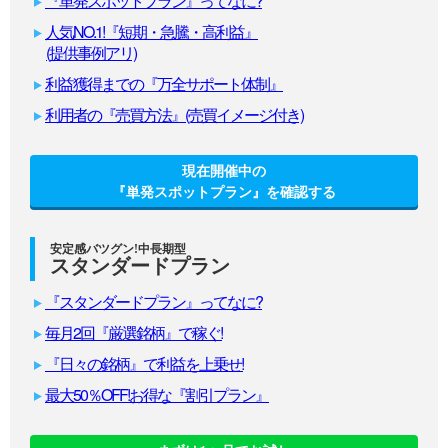
『単発スポットプラン』ってなに?
人気NO.1!『短期・急騰・高利益』
(提供事例アリ)
利益獲得までの『万全サポート体制』
利用者の『売買方法』(売買イメージ付き)
現在開催中の
『単発スポットプラン』を確認する
安定感バツグン!中長期型
スタンダードプラン
『スタンダードプラン』ってなに?
毎月2回『厳選銘柄』で稼ぐ!
『日々の銘柄』で利益を上乗せ!
最大50％OFF!お得な『割引プラン』