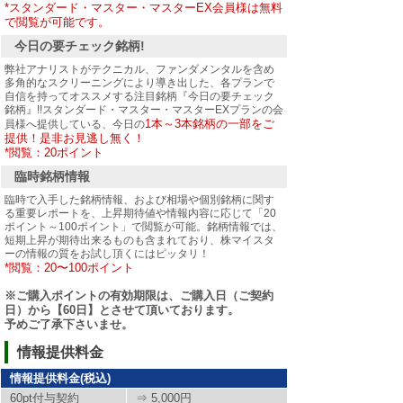
*スタンダード・マスター・マスターEX会員様は無料
で閲覧が可能です。
今日の要チェック銘柄!
弊社アナリストがテクニカル、ファンダメンタルを含め
多角的なスクリーニングにより導き出した、各プランで
自信を持ってオススメする注目銘柄『今日の要チェック
銘柄』!!スタンダード・マスター・マスターEXプランの会
1本～3本銘柄の一部をご
員様へ提供している、今日の
提供！是非お見逃し無く！
*閲覧：20ポイント
臨時銘柄情報
臨時で入手した銘柄情報、および相場や個別銘柄に関す
る重要レポートを、上昇期待値や情報内容に応じて「20
ポイント～100ポイント」で閲覧が可能。銘柄情報では、
短期上昇が期待出来るものも含まれており、株マイスタ
ーの情報の質をお試し頂くにはピッタリ！
*閲覧：20〜100ポイント
※ご購入ポイントの有効期限は、ご購入日（ご契約
日）から【60日】とさせて頂いております。
予めご了承下さいませ。
情報提供料金
情報提供料金(税込)
60pt付与契約
⇒ 5,000円