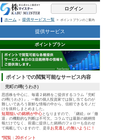
ログイン
ホーム
提供サービス一覧
>
> ポイントプランのご案内
提供サービス
ポイントプラン
ポイントでの閲覧可能なサービス内容
兜町の噂(うわさ)
思惑株を中心に、毎週２銘柄をご提供するコラム『兜町
の噂(うわさ) 』。一般の個人投資家では探し当てるのが
難しいであろう新鮮な情報の中から、信頼できるモノだ
けを抜粋しまとめました。
短期狙いの銘柄が中心
となりますので、「継続」or「撤
退」の機動的な判断は不可欠。コラムでは最新の銘柄情
報だけでなく、前週に提供した銘柄のフォローも合わせ
お見逃しの無いように！
て掲載していますので、是非
*閲覧：20ポイント