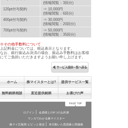
(情報閲覧：3回分)
120pt付与契約
⇒ 10,000円
(情報閲覧：6回分)
400pt付与契約
⇒ 30,000円
(情報閲覧：20回分)
700pt付与契約
⇒ 50,000円
(情報閲覧：35回分)
※その他手数料について
上記料金については、税込表示となります。
なお、銀行振込み決済の場合、振込み手数料はお客様
にてご負担いただきますようお願い申し上げます。
ホーム
株マイスターとは?
提供サービス一覧
無料銘柄相談
直近提供銘柄
お喜びの声
ログイン
会員様との6つのお約束
マンガでわかる株マイスター
株マイ広報局 ビビッと発信
本日動いた思惑株と関連株