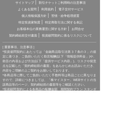
サイトマップ
割引チケットご利用時の注意事項
よくある質問
利用規約
電子交付サービス
個人情報保護方針
苦情・紛争処理措置
特定投資家制度
特定商取引法に関する表記
お客様本位の業務運営に関する方針
お問合せ
契約締結前交付書面
投資顧問契約に係るリスクについて
[ 重要事項、注意事項 ]
*投資顧問契約にあたっては「金融商品取引法第３７条の３」の規
定に基づき、ご負担いただく助言報酬(以下「情報提供料金」)や、
助言の内容および方法(以下「提供サービス内容」)、リスクや留意
点を記載した「契約締結前の書面」をあらかじめお読みいただき、
内容をご理解の上ご契約をお願いしております。
*各商品等に際してご負担いただく手数料等は商品ごとに異なりま
すので、詳細につきましては、「株マイスター」WEBサイトの当
該商品等のページ、契約締結前の書面等をご確認ください。
*投資顧問契約による各商品の報酬金額 期間契約プラン スタンダ
ードプラン：25,000円（1ヶ月コース）〜150,000円（1年コー
ス） マスタープラン：100,000円（1ヶ月コース）〜750,000円
（1年コース） マスターEXプラン：500,000円（3ヶ月コース）〜
1,500,000円（1年コース）｜単発スポットプラン：10,000円〜
300,000円｜ポイントプラン：5,000円（60pt付与）〜50,000円
（700pt付与）｜銘柄サポートプラン：1,000円〜60,000円｜あん
しんパックEXプラン：10,000円（1ヶ月コース）〜240,000円（2
年コース）｜銘柄Choice!!プラン：5,000円（1ヶ月コース）〜
50,000円（1年コース）（※全て消費税含む。別途、インターネッ
ト利用に係る通信費および、振込でのお申込みの場合は振込手数料