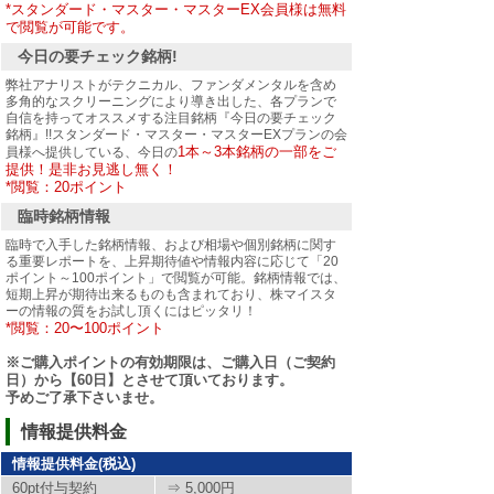
*スタンダード・マスター・マスターEX会員様は無料
で閲覧が可能です。
今日の要チェック銘柄!
弊社アナリストがテクニカル、ファンダメンタルを含め
多角的なスクリーニングにより導き出した、各プランで
自信を持ってオススメする注目銘柄『今日の要チェック
銘柄』!!スタンダード・マスター・マスターEXプランの会
1本～3本銘柄の一部をご
員様へ提供している、今日の
提供！是非お見逃し無く！
*閲覧：20ポイント
臨時銘柄情報
臨時で入手した銘柄情報、および相場や個別銘柄に関す
る重要レポートを、上昇期待値や情報内容に応じて「20
ポイント～100ポイント」で閲覧が可能。銘柄情報では、
短期上昇が期待出来るものも含まれており、株マイスタ
ーの情報の質をお試し頂くにはピッタリ！
*閲覧：20〜100ポイント
※ご購入ポイントの有効期限は、ご購入日（ご契約
日）から【60日】とさせて頂いております。
予めご了承下さいませ。
情報提供料金
情報提供料金(税込)
60pt付与契約
⇒ 5,000円