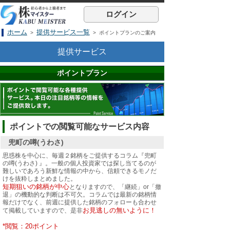
ログイン
ホーム
提供サービス一覧
>
> ポイントプランのご案内
提供サービス
ポイントプラン
ポイントでの閲覧可能なサービス内容
兜町の噂(うわさ)
思惑株を中心に、毎週２銘柄をご提供するコラム『兜町
の噂(うわさ) 』。一般の個人投資家では探し当てるのが
難しいであろう新鮮な情報の中から、信頼できるモノだ
けを抜粋しまとめました。
短期狙いの銘柄が中心
となりますので、「継続」or「撤
退」の機動的な判断は不可欠。コラムでは最新の銘柄情
報だけでなく、前週に提供した銘柄のフォローも合わせ
お見逃しの無いように！
て掲載していますので、是非
*閲覧：20ポイント