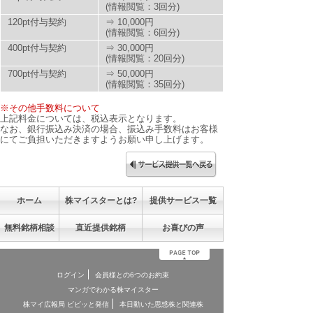
(情報閲覧：3回分)
120pt付与契約
⇒ 10,000円
(情報閲覧：6回分)
400pt付与契約
⇒ 30,000円
(情報閲覧：20回分)
700pt付与契約
⇒ 50,000円
(情報閲覧：35回分)
※その他手数料について
上記料金については、税込表示となります。
なお、銀行振込み決済の場合、振込み手数料はお客様
にてご負担いただきますようお願い申し上げます。
ホーム
株マイスターとは?
提供サービス一覧
無料銘柄相談
直近提供銘柄
お喜びの声
ログイン
会員様との6つのお約束
マンガでわかる株マイスター
株マイ広報局 ビビッと発信
本日動いた思惑株と関連株