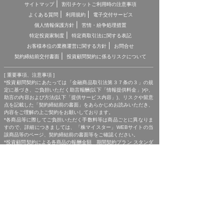
サイトマップ
割引チケットご利用時の注意事項
よくある質問
利用規約
電子交付サービス
個人情報保護方針
苦情・紛争処理措置
特定投資家制度
特定商取引法に関する表記
お客様本位の業務運営に関する方針
お問合せ
契約締結前交付書面
投資顧問契約に係るリスクについて
[ 重要事項、注意事項 ]
*投資顧問契約にあたっては「金融商品取引法第３７条の３」の規
定に基づき、ご負担いただく助言報酬(以下「情報提供料金」)や、
助言の内容および方法(以下「提供サービス内容」)、リスクや留意
点を記載した「契約締結前の書面」をあらかじめお読みいただき、
内容をご理解の上ご契約をお願いしております。
*各商品等に際してご負担いただく手数料等は商品ごとに異なりま
すので、詳細につきましては、「株マイスター」WEBサイトの当
該商品等のページ、契約締結前の書面等をご確認ください。
*投資顧問契約による各商品の報酬金額 期間契約プラン スタンダ
ードプラン：25,000円（1ヶ月コース）〜150,000円（1年コー
ス） マスタープラン：100,000円（1ヶ月コース）〜750,000円
（1年コース） マスターEXプラン：500,000円（3ヶ月コース）〜
1,500,000円（1年コース）｜単発スポットプラン：10,000円〜
300,000円｜ポイントプラン：5,000円（60pt付与）〜50,000円
（700pt付与）｜銘柄サポートプラン：1,000円〜60,000円｜あん
しんパックEXプラン：10,000円（1ヶ月コース）〜240,000円（2
年コース）｜銘柄Choice!!プラン：5,000円（1ヶ月コース）〜
50,000円（1年コース）（※全て消費税含む。別途、インターネッ
ト利用に係る通信費および、振込でのお申込みの場合は振込手数料