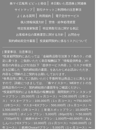
株マイ広報局 ビビッと発信
本日動いた思惑株と関連株
サイトマップ
割引チケットご利用時の注意事項
よくある質問
利用規約
電子交付サービス
個人情報保護方針
苦情・紛争処理措置
特定投資家制度
特定商取引法に関する表記
お客様本位の業務運営に関する方針
お問合せ
契約締結前交付書面
投資顧問契約に係るリスクについて
[ 重要事項、注意事項 ]
*投資顧問契約にあたっては「金融商品取引法第３７条の３」の規
定に基づき、ご負担いただく助言報酬(以下「情報提供料金」)や、
助言の内容および方法(以下「提供サービス内容」)、リスクや留意
点を記載した「契約締結前の書面」をあらかじめお読みいただき、
内容をご理解の上ご契約をお願いしております。
*各商品等に際してご負担いただく手数料等は商品ごとに異なりま
すので、詳細につきましては、「株マイスター」WEBサイトの当
該商品等のページ、契約締結前の書面等をご確認ください。
*投資顧問契約による各商品の報酬金額 期間契約プラン スタンダ
ードプラン：25,000円（1ヶ月コース）〜150,000円（1年コー
ス） マスタープラン：100,000円（1ヶ月コース）〜750,000円
（1年コース） マスターEXプラン：500,000円（3ヶ月コース）〜
1,500,000円（1年コース）｜単発スポットプラン：10,000円〜
300,000円｜ポイントプラン：5,000円（60pt付与）〜50,000円
（700pt付与）｜銘柄サポートプラン：1,000円〜60,000円｜あん
しんパックEXプラン：10,000円（1ヶ月コース）〜240,000円（2
年コース）｜銘柄Choice!!プラン：5,000円（1ヶ月コース）〜
50,000円（1年コース）（※全て消費税含む。別途、インターネッ