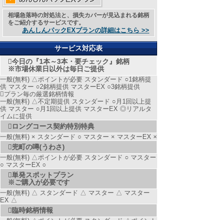
相場急落時の対処法と、損失カバーが見込まれる銘柄
をご紹介するサービスです。
あんしんパックEXプランの詳細はこちら >>
サービス対応表
今日の『1本～3本・要チェック』銘柄
※市場休業日以外は毎日ご提供
一般(無料) △ポイントが必要 スタンダード ○1銘柄提
供 マスター ○2銘柄提供 マスターEX ○3銘柄提供
プラン毎の厳選銘柄情報
一般(無料) △不定期提供 スタンダード ○月1回以上提
供 マスター ○月1回以上提供 マスターEX ◎リアルタ
イムに提供
ロングコース契約特別特典
一般(無料) × スタンダード ○ マスター × マスターEX ×
兜町の噂(うわさ)
一般(無料) △ポイントが必要 スタンダード ○ マスター
○ マスターEX ○
単発スポットプラン
※ご購入が必要です
一般(無料) △ スタンダード △ マスター △ マスター
EX △
臨時銘柄情報