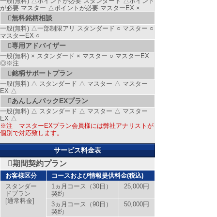
一般(無料) △ポイントが必要 スタンダード △ポイント
が必要 マスター △ポイントが必要 マスターEX ×
無料銘柄相談
一般(無料) △一部制限アリ スタンダード ○ マスター ○
マスターEX ○
専用アドバイザー
一般(無料) × スタンダード × マスター ○ マスターEX
◎
※注
銘柄サポートプラン
一般(無料) △ スタンダード △ マスター △ マスター
EX △
あんしんパックEXプラン
一般(無料) △ スタンダード △ マスター △ マスター
EX △
※注 マスターEXプラン会員様には弊社アナリストが
個別で対応致します。
サービス料金表
期間契約プラン
お客様区分
コースおよび情報提供料金(税込)
スタンダー
1ヵ月コース（30日）
25,000円
ドプラン
契約
[通常料金]
3ヵ月コース（90日）
50,000円
契約