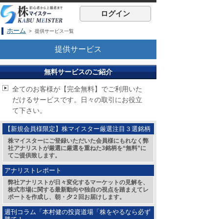
ログイン
ホーム
> 提供サービス一覧
提供サービス
無料サービスのご紹介
全てのお客様が【完全無料】でご利用いた
だけるサービスです。日々の取引にお役立
て下さい。
【新規会員様限定】株マイスター厳選注目３選銘柄
株マイスターにご登録いただいた会員様にもれなく弊
社アナリストが厳選に厳選を重ねた3銘柄を“無料”に
てご提供致します。
アナリストレポート
弊社アナリストが日々変化するマーケットの見解を、
株式市場に関する最新動向や独自の視点を踏まえてレ
ポートを作成し、朝・夕２回お届けします。
週刊コラム「本村健の投資道場「株をやるなら必ず