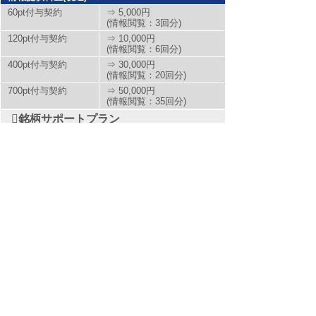
60pt付与契約
⇒ 5,000円
(情報閲覧：3回分)
120pt付与契約
⇒ 10,000円
(情報閲覧：6回分)
400pt付与契約
⇒ 30,000円
(情報閲覧：20回分)
700pt付与契約
⇒ 50,000円
(情報閲覧：35回分)
銘柄サポートプラン
情報提供料金(税込)
3か月コース（90日）契約
1,000円～60,000円
あんしんパックEXプラン
お客様区分
コースおよび情報提供料金(税込)
あんしんパ
1ヵ月コース（30日）
10,000
ックEXプラ
契約
円
ン
※長期契約につきましては、お問合せくださいませ。
ホーム
株マイスターとは?
提供サービス一覧
無料銘柄相談
直近提供銘柄
お喜びの声