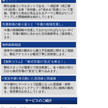
勝て！」」
弊社金融コンサルタントである、一成証券（現三菱
UFJ証券）出身「本村健」が“攻める”投資について監
修。市場で人気化が見込まれるテーマと弊社がピック
アップした関連銘柄を紹介しています。
先週相場の振り返りと『今週の相場見通し』
今週の相場戦略や注意しておかなければならないポイ
ント、市場の動向に合わせた注目銘柄等をご提供致し
ます。
無料銘柄相談
保有中の銘柄の動向から購入予定銘柄に関するご相談
に、弊社アナリストが親切丁寧に回答致します。
【無料コラム】『株式市場の“盲点”を斬る！』
弊社スタッフが週替りで担当執筆し、各々独自の切り
口から株式市場の“盲点”に斬り込みます。
<実況中継>本日動いた思惑株と関連株
ザラ場中にマーケットで話題となった思惑株・材料
株・注目株をピックアップ！関連株と共に銘柄の動向
を、毎営業日お伝えしています。
サービスのご紹介