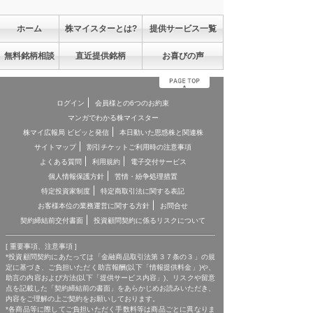
ホーム
株マイスターとは?
提供サービス一覧
無料銘柄相談
直近提供銘柄
お喜びの声
ログイン
会員様との6つのお約束
マンガでわかる株マイスター
株マイ広報局 ビビッと発信
本日動いた思惑株と関連株
サイトマップ
割引チケットご利用時の注意事項
よくある質問
利用規約
電子交付サービス
個人情報保護方針
苦情・紛争処理措置
特定投資家制度
特定商取引法に関する表記
お客様本位の業務運営に関する方針
お問合せ
契約締結前交付書面
投資顧問契約に係るリスクについて
[ 重要事項、注意事項 ]
*投資顧問契約にあたっては「金融商品取引法第３７条の３」の規
定に基づき、ご負担いただく助言報酬(以下「情報提供料金」)や、
助言の内容および方法(以下「提供サービス内容」)、リスクや留意
点を記載した「契約締結前の書面」をあらかじめお読みいただき、
内容をご理解の上ご契約をお願いしております。
*各商品等に際してご負担いただく手数料等は商品ごとに異なりま