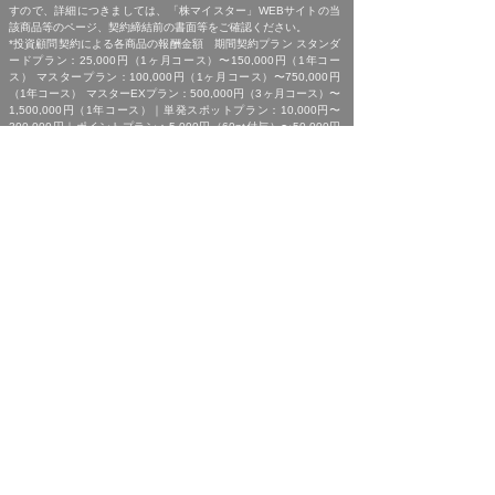
すので、詳細につきましては、「株マイスター」WEBサイトの当
該商品等のページ、契約締結前の書面等をご確認ください。
*投資顧問契約による各商品の報酬金額 期間契約プラン スタンダ
ードプラン：25,000円（1ヶ月コース）〜150,000円（1年コー
ス） マスタープラン：100,000円（1ヶ月コース）〜750,000円
（1年コース） マスターEXプラン：500,000円（3ヶ月コース）〜
1,500,000円（1年コース）｜単発スポットプラン：10,000円〜
300,000円｜ポイントプラン：5,000円（60pt付与）〜50,000円
（700pt付与）｜銘柄サポートプラン：1,000円〜60,000円｜あん
しんパックEXプラン：10,000円（1ヶ月コース）〜240,000円（2
年コース）｜銘柄Choice!!プラン：5,000円（1ヶ月コース）〜
50,000円（1年コース）（※全て消費税含む。別途、インターネッ
ト利用に係る通信費および、振込でのお申込みの場合は振込手数料
がかかります。）
*ご契約に関する事前の注意事項、情報提供料金、提供サービス内
容に関しましては、各商品の詳細ページにて事前にご確認いただ
き、内容をご理解の上お取引ください。
*ご提供銘柄の中には、取引所や証券会社の判断で信用取引規制が
かかる場合もございます。弊社では「SBI証券」を基準に信用取引
に関する規制等の判断を行なっておりますが、ご利用の証券会社に
よっては信用取引(制度・一般)が行えない場合もございますので、
あらかじめご了承くださいませ。
*広告に掲載中の過去銘柄につきましては、掲載範囲の関係上、過
去に弊社より提供した銘柄の中から利益率が高い銘柄を抜粋して提
示しており、広告でご紹介しているプランによる投資助言で必ずこ
のような結果が得られることはお約束できかねますので、ご理解の
上ご契約いただきますようお願いいたします。
[ 免責事項 ]
*｢投資顧問契約に係るリスクについて｣をご参照ください｡
[ 金融商品取引法第３７条に基づく表示 ]