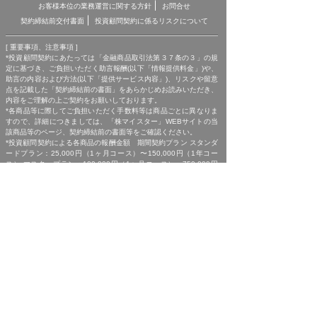
お客様本位の業務運営に関する方針
お問合せ
契約締結前交付書面
投資顧問契約に係るリスクについて
[ 重要事項、注意事項 ]
*投資顧問契約にあたっては「金融商品取引法第３７条の３」の規
定に基づき、ご負担いただく助言報酬(以下「情報提供料金」)や、
助言の内容および方法(以下「提供サービス内容」)、リスクや留意
点を記載した「契約締結前の書面」をあらかじめお読みいただき、
内容をご理解の上ご契約をお願いしております。
*各商品等に際してご負担いただく手数料等は商品ごとに異なりま
すので、詳細につきましては、「株マイスター」WEBサイトの当
該商品等のページ、契約締結前の書面等をご確認ください。
*投資顧問契約による各商品の報酬金額 期間契約プラン スタンダ
ードプラン：25,000円（1ヶ月コース）〜150,000円（1年コー
ス） マスタープラン：100,000円（1ヶ月コース）〜750,000円
（1年コース） マスターEXプラン：500,000円（3ヶ月コース）〜
1,500,000円（1年コース）｜単発スポットプラン：10,000円〜
300,000円｜ポイントプラン：5,000円（60pt付与）〜50,000円
（700pt付与）｜銘柄サポートプラン：1,000円〜60,000円｜あん
しんパックEXプラン：10,000円（1ヶ月コース）〜240,000円（2
年コース）｜銘柄Choice!!プラン：5,000円（1ヶ月コース）〜
50,000円（1年コース）（※全て消費税含む。別途、インターネッ
ト利用に係る通信費および、振込でのお申込みの場合は振込手数料
がかかります。）
*ご契約に関する事前の注意事項、情報提供料金、提供サービス内
容に関しましては、各商品の詳細ページにて事前にご確認いただ
き、内容をご理解の上お取引ください。
*ご提供銘柄の中には、取引所や証券会社の判断で信用取引規制が
かかる場合もございます。弊社では「SBI証券」を基準に信用取引