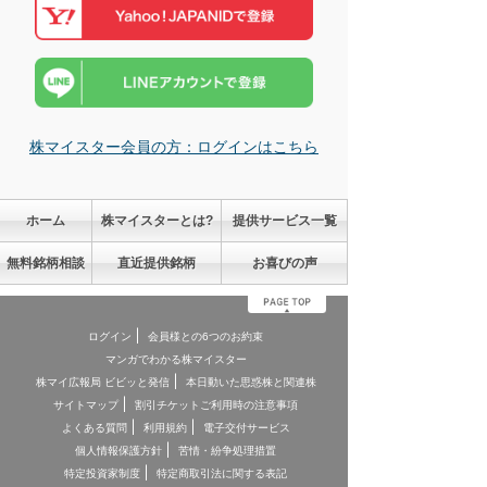
株マイスター会員の方：ログインはこちら
ホーム
株マイスターとは?
提供サービス一覧
無料銘柄相談
直近提供銘柄
お喜びの声
ログイン
会員様との6つのお約束
マンガでわかる株マイスター
株マイ広報局 ビビッと発信
本日動いた思惑株と関連株
サイトマップ
割引チケットご利用時の注意事項
よくある質問
利用規約
電子交付サービス
個人情報保護方針
苦情・紛争処理措置
特定投資家制度
特定商取引法に関する表記