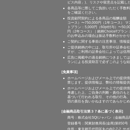
ビス内容」)、リスクや留意点を記載し
各商品等に際してご負担いただく手数料
をご確認ください。
投資顧問契約による各商品の報酬金額 期間
コース）〜750,000円（1年コース） マ
トプラン：5,000円（60pt付与）〜50,
円（2年コース）｜銘柄Choice!!プ
のお申込みの場合は振込手数料がかかり
ご契約に関する事前の注意事項、情報提
ご提供銘柄の中には、取引所や証券会社
すが、ご利用の証券会社によっては信用
広告に掲載中の過去銘柄につきましては
ランによる投資助言で必ずこのような結
[免責事項]
ホームページおよびメール上での提供情
禁じます。提供情報は、弊社の情報提供
ホームページおよびメール上での提供情
考慮した上、ご自身の判断・責任のもと
基づいて行われる取引、その他の行為、
切の責任を負いかねますのであらかじめ
[金融商品取引法第３７条に基づく表示]
商号：株式会社SQIジャパン（金融商
登録番号：関東財務局長(金商)第850号 
住所：東京都千代田区丸の内2-7-2 サポート