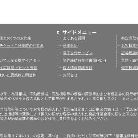
様との6つのお約束
よくある質問
特定商取
チケットご利用時の注意事
利用規約
お客様本
電子交付サービス
証券用語
ガでわかる株マイスター
契約締結前交付書面(PDF)
苦情・紛
イ広報局 ビビッと発信
個人情報保護方針
特定投資
動いた思惑株と関連株
お問合せ
水準、為替相場、不動産相場、商品相場等の価格の変動等および有価証券の発行者
価の変化等を直接の原因として損失が生ずるおそれ（元本欠損リスク）、または元
当該取引等についてお客様の差入れた委託保証金または証拠金の額（以下「委託保
たは指標等の変動により損失の額がお客様の差入れた委託保証金等の額を上回るお
等の契約締結前の書面やお客様向け資料等をよくお読みください。
引法第３７条の３」の規定に基づき、ご負担いただく助言報酬(以下「情報提供料金