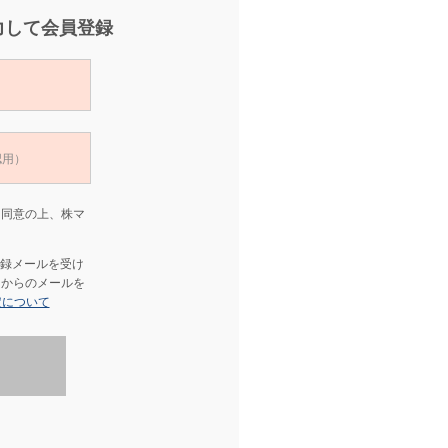
力して会員登録
･同意の上、株マ
録メールを受け
」からのメールを
定について