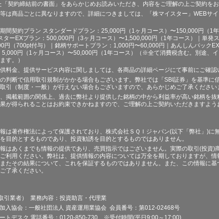
た「契約締結前の書面」をあらかじめお読みいただき、内容をご理解の上ご契約を
等は商品ごとに異なりますので、詳細につきましては、「株マイスター」WEBサ
契約プラン スタンダードプラン：25,000円（1ヶ月コース）〜150,000円（1年コ
スターEXプラン：500,000円（3ヶ月コース）〜1,500,000円（1年コース）｜単発ス
000円（700pt付与）｜銘柄サポートプラン：1,000円〜60,000円｜あんしんパックEX
ラン：5,000円（1ヶ月コース）〜50,000円（1年コース）（※全て消費税含む。別
ます。）
供料金、提供サービス内容に関しましては、各商品の詳細ページにて事前にご確認
の判断で信用取引規制がかかる場合もございます。弊社では「SBI証券」を基準に
取引（制度・一般）が行えない場合もございますので、あらかじめご了承ください
、掲載範囲の関係上、過去に弊社より提供した銘柄の中から利益率が高い銘柄を抜
果が得られることはお約束できかねますので、ご理解の上ご契約いただきますよう
報は著作権法によって保護されており、株式会社ＳＱＩジャパン(以下「弊社」)に
を目的とするものであり、投資勧誘を目的とするものではありません。
報はあくまでも情報の提供であり、売買指示ではございません。実際の取引(投資)
ご利用ください。弊社は、提供情報の内容については万全を期しておりますが、情
またその結果について、これを保証するものではありません。また、この情報に基
ご了承ください。
品取引業者） 業務内容：投資助言・代理業
加入協会：一般社団法人 資産運用業協会 会員番号：第012-02468号
デスク 電話番号：0120-850-730 ※受付時間(平日9:00～17:00)