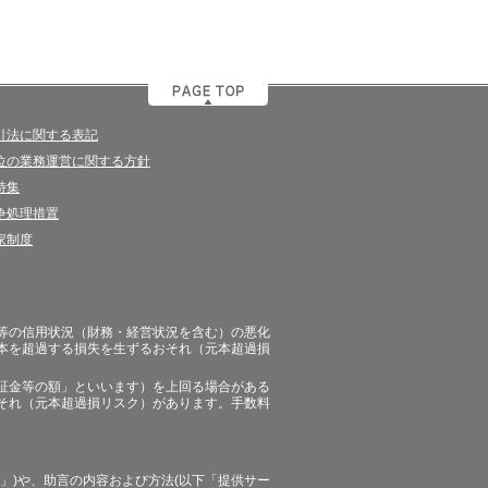
引法に関する表記
位の業務運営に関する方針
特集
争処理措置
家制度
等の信用状況（財務・経営状況を含む）の悪化
本を超過する損失を生ずるおそれ（元本超過損
証金等の額」といいます）を上回る場合がある
それ（元本超過損リスク）があります。手数料
」)や、助言の内容および方法(以下「提供サー