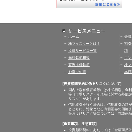
ホーム
会員
株マイスターとは？
割引
提供サービス一覧
項
無料銘柄相談
マン
直近提供銘柄
株マ
お喜びの声
本日
[投資顧問契約に係るリスクについて]
国内上場有価証券等には株式相場、金利
等（市場リスク）それらに関する外部評
リスク）があります。
信用取引を行う場合は、信用取引の額が
とともに、対象となる有価証券の価格ま
等およびリスク等については、当該商品
[重要事項、注意事項]
投資顧問契約にあたっては「金融商品取