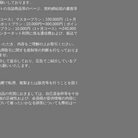
お願いしております。
イトの当該商品等のページ、契約締結前の書面等
ース） マスタープラン：100,000円（1ヶ月
ポットプラン：10,000円〜300,000円｜ポイン
プラン：10,000円（1ヶ月コース）〜240,000
途、インターネット利用に係る通信費および、振込で
いただき、内容をご理解の上お取引ください。
信用取引に関する規制等の判断を行なっておりま
ませ。
粋して提示しており、広告でご紹介しているプ
お願いいたします。
無断で転用、複製または販売等を行うことを固く
商品の売買におきましては、自己資金枠等を十分
報の正確性および、会員様が提供情報の内容に
づいて被ったいかなる損害についても弊社は一