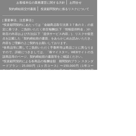
お客様本位の業務運営に関する方針
お問合せ
契約締結前交付書面
投資顧問契約に係るリスクについて
[ 重要事項、注意事項 ]
*投資顧問契約にあたっては「金融商品取引法第３７条の３」の規
定に基づき、ご負担いただく助言報酬(以下「情報提供料金」)や、
助言の内容および方法(以下「提供サービス内容」)、リスクや留意
点を記載した「契約締結前の書面」をあらかじめお読みいただき、
内容をご理解の上ご契約をお願いしております。
*各商品等に際してご負担いただく手数料等は商品ごとに異なりま
すので、詳細につきましては、「株マイスター」WEBサイトの当
該商品等のページ、契約締結前の書面等をご確認ください。
*投資顧問契約による各商品の報酬金額 期間契約プラン スタンダ
ードプラン：25,000円（1ヶ月コース）〜150,000円（1年コー
ス） マスタープラン：100,000円（1ヶ月コース）〜750,000円
（1年コース） マスターEXプラン：500,000円（3ヶ月コース）〜
1,500,000円（1年コース）｜単発スポットプラン：10,000円〜
300,000円｜ポイントプラン：5,000円（60pt付与）〜50,000円
（700pt付与）｜銘柄サポートプラン：1,000円〜60,000円｜あん
しんパックEXプラン：10,000円（1ヶ月コース）〜240,000円（2
年コース）｜銘柄Choice!!プラン：5,000円（1ヶ月コース）〜
50,000円（1年コース）（※全て消費税含む。別途、インターネッ
ト利用に係る通信費および、振込でのお申込みの場合は振込手数料
がかかります。）
*ご契約に関する事前の注意事項、情報提供料金、提供サービス内
容に関しましては、各商品の詳細ページにて事前にご確認いただ
き、内容をご理解の上お取引ください。
*ご提供銘柄の中には、取引所や証券会社の判断で信用取引規制が
かかる場合もございます。弊社では「SBI証券」を基準に信用取引