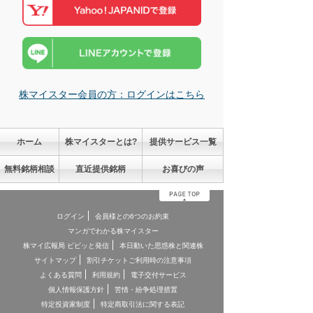
株マイスター会員の方：ログインはこちら
ホーム
株マイスターとは?
提供サービス一覧
無料銘柄相談
直近提供銘柄
お喜びの声
ログイン
会員様との6つのお約束
マンガでわかる株マイスター
株マイ広報局 ビビッと発信
本日動いた思惑株と関連株
サイトマップ
割引チケットご利用時の注意事項
よくある質問
利用規約
電子交付サービス
個人情報保護方針
苦情・紛争処理措置
特定投資家制度
特定商取引法に関する表記