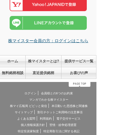
株マイスター会員の方：ログインはこちら
ホーム
株マイスターとは?
提供サービス一覧
無料銘柄相談
直近提供銘柄
お喜びの声
ログイン
会員様との6つのお約束
マンガでわかる株マイスター
株マイ広報局 ビビッと発信
本日動いた思惑株と関連株
サイトマップ
割引チケットご利用時の注意事項
よくある質問
利用規約
電子交付サービス
個人情報保護方針
苦情・紛争処理措置
特定投資家制度
特定商取引法に関する表記