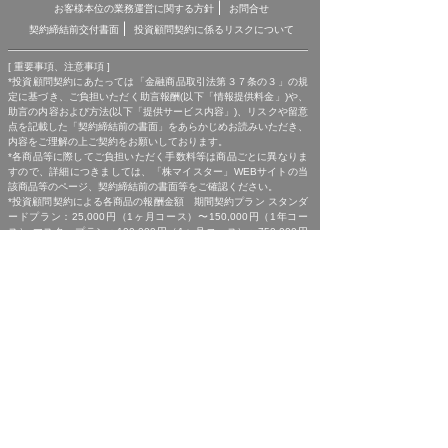
お客様本位の業務運営に関する方針
お問合せ
契約締結前交付書面
投資顧問契約に係るリスクについて
[ 重要事項、注意事項 ]
*投資顧問契約にあたっては「金融商品取引法第３７条の３」の規
定に基づき、ご負担いただく助言報酬(以下「情報提供料金」)や、
助言の内容および方法(以下「提供サービス内容」)、リスクや留意
点を記載した「契約締結前の書面」をあらかじめお読みいただき、
内容をご理解の上ご契約をお願いしております。
*各商品等に際してご負担いただく手数料等は商品ごとに異なりま
すので、詳細につきましては、「株マイスター」WEBサイトの当
該商品等のページ、契約締結前の書面等をご確認ください。
*投資顧問契約による各商品の報酬金額 期間契約プラン スタンダ
ードプラン：25,000円（1ヶ月コース）〜150,000円（1年コー
ス） マスタープラン：100,000円（1ヶ月コース）〜750,000円
（1年コース） マスターEXプラン：500,000円（3ヶ月コース）〜
1,500,000円（1年コース）｜単発スポットプラン：10,000円〜
300,000円｜ポイントプラン：5,000円（60pt付与）〜50,000円
（700pt付与）｜銘柄サポートプラン：1,000円〜60,000円｜あん
しんパックEXプラン：10,000円（1ヶ月コース）〜240,000円（2
年コース）｜銘柄Choice!!プラン：5,000円（1ヶ月コース）〜
50,000円（1年コース）（※全て消費税含む。別途、インターネッ
ト利用に係る通信費および、振込でのお申込みの場合は振込手数料
がかかります。）
*ご契約に関する事前の注意事項、情報提供料金、提供サービス内
容に関しましては、各商品の詳細ページにて事前にご確認いただ
き、内容をご理解の上お取引ください。
*ご提供銘柄の中には、取引所や証券会社の判断で信用取引規制が
かかる場合もございます。弊社では「SBI証券」を基準に信用取引