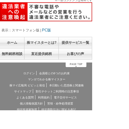
※一部コンテンツは有料です
PC版
表示：スマートフォン版 |
ホーム
株マイスターとは?
提供サービス一覧
無料銘柄相談
直近提供銘柄
お喜びの声
ログイン
会員様との6つのお約束
マンガでわかる株マイスター
株マイ広報局 ビビッと発信
本日動いた思惑株と関連株
サイトマップ
割引チケットご利用時の注意事項
よくある質問
利用規約
電子交付サービス
個人情報保護方針
苦情・紛争処理措置
特定投資家制度
特定商取引法に関する表記
お客様本位の業務運営に関する方針
お問合せ
契約締結前交付書面
投資顧問契約に係るリスクについて