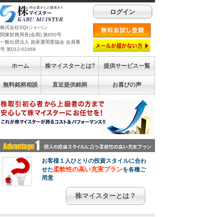
ログイン
株式会社SQIジャパン
関東財務局長(金商) 第850号
一般社団法人 資産運用業協会 会員番
号 第012-02468
ホーム
株マイスターとは?
提供サービス一覧
無料銘柄相談
直近提供銘柄
お喜びの声
お客様１人ひとりの投資スタイルに合わ
柔軟性の高い充実プラン
せた
を各種ご
用意
株マイスターとは？