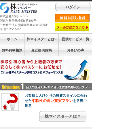
ログイン
株式会社SQIジャパン
関東財務局長(金商) 第850号
一般社団法人 資産運用業協会 会員番
号 第012-02468
ホーム
株マイスターとは?
提供サービス一覧
無料銘柄相談
直近提供銘柄
お喜びの声
お客様１人ひとりの投資スタイルに合わ
柔軟性の高い充実プラン
せた
を各種ご
用意
株マイスターとは？