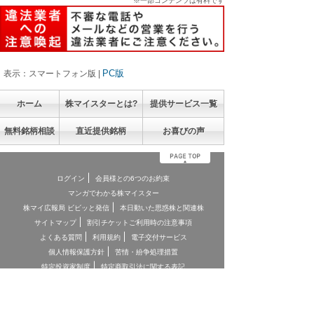
※一部コンテンツは有料です
PC版
表示：スマートフォン版 |
ホーム
株マイスターとは?
提供サービス一覧
無料銘柄相談
直近提供銘柄
お喜びの声
ログイン
会員様との6つのお約束
マンガでわかる株マイスター
株マイ広報局 ビビッと発信
本日動いた思惑株と関連株
サイトマップ
割引チケットご利用時の注意事項
よくある質問
利用規約
電子交付サービス
個人情報保護方針
苦情・紛争処理措置
特定投資家制度
特定商取引法に関する表記
お客様本位の業務運営に関する方針
お問合せ
契約締結前交付書面
投資顧問契約に係るリスクについて