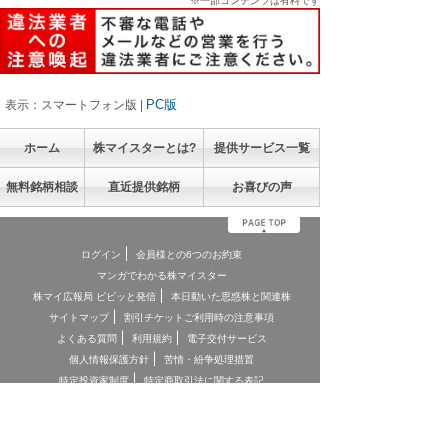
※一部コンテンツは有料です
PC版
表示：スマートフォン版 |
ホーム
株マイスターとは?
提供サービス一覧
無料銘柄相談
直近提供銘柄
お喜びの声
ログイン
会員様との6つのお約束
マンガでわかる株マイスター
株マイ広報局 ビビッと発信
本日動いた思惑株と関連株
サイトマップ
割引チケットご利用時の注意事項
よくある質問
利用規約
電子交付サービス
個人情報保護方針
苦情・紛争処理措置
特定投資家制度
特定商取引法に関する表記
お客様本位の業務運営に関する方針
お問合せ
契約締結前交付書面
投資顧問契約に係るリスクについて