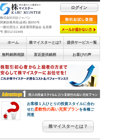
ログイン
株式会社SQIジャパン
関東財務局長(金商) 第850号
一般社団法人 資産運用業協会 会員番
号 第012-02468
ホーム
株マイスターとは?
提供サービス一覧
無料銘柄相談
直近提供銘柄
お喜びの声
お客様１人ひとりの投資スタイルに合わ
柔軟性の高い充実プラン
せた
を各種ご
用意
株マイスターとは？