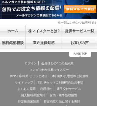
※一部コンテンツは有料です
ホーム
株マイスターとは?
提供サービス一覧
無料銘柄相談
直近提供銘柄
お喜びの声
ログイン
会員様との6つのお約束
マンガでわかる株マイスター
株マイ広報局 ビビッと発信
本日動いた思惑株と関連株
サイトマップ
割引チケットご利用時の注意事項
よくある質問
利用規約
電子交付サービス
個人情報保護方針
苦情・紛争処理措置
特定投資家制度
特定商取引法に関する表記
お客様本位の業務運営に関する方針
お問合せ
契約締結前交付書面
投資顧問契約に係るリスクについて
[ 重要事項、注意事項 ]
*投資顧問契約にあたっては「金融商品取引法第３７条の３」の規
定に基づき、ご負担いただく助言報酬(以下「情報提供料金」)や、