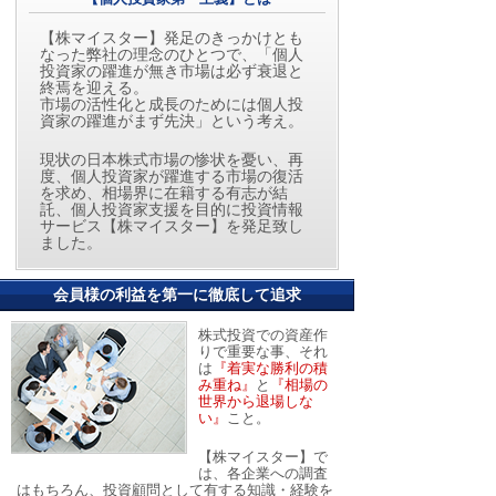
【株マイスター】発足のきっかけとも
なった弊社の理念のひとつで、「個人
投資家の躍進が無き市場は必ず衰退と
終焉を迎える。
市場の活性化と成長のためには個人投
資家の躍進がまず先決」という考え。
現状の日本株式市場の惨状を憂い、再
度、個人投資家が躍進する市場の復活
を求め、相場界に在籍する有志が結
託、個人投資家支援を目的に投資情報
サービス【株マイスター】を発足致し
ました。
会員様の利益を第一に徹底して追求
株式投資での資産作
りで重要な事、それ
は
『着実な勝利の積
み重ね』
と
『相場の
世界から退場しな
い』
こと。
【株マイスター】で
は、各企業への調査
はもちろん、投資顧問として有する知識・経験を