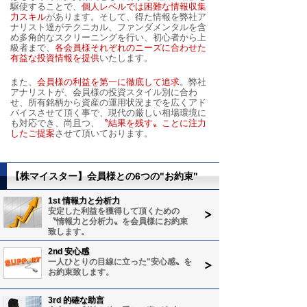
駆使することで、
個人レベルでは困難な情報収集
力スキル
があります。そして、得た情報を弊社ア
ナリスト達がテクニカル、ファンダメンタルを含
め多角的なスクリーニングを行い、初心者から上
級者まで、
各会員様それぞれのニーズに合わせた
有益な投資情報を提供
いたします。
また、
会員様の利益を第一に徹底して追求
。弊社
アナリストが、会員様の投資スタイル別に合わ
せ、所有銘柄から資産の運用状況までを広くアド
バイスさせて頂く事で、現代の厳しい相場環境に
も対応でき、尚且つ、
〝結果を残す〟ことに注力
したご提案
させて頂いております。
【株マイスター】会員様との6つの"お約束"
1st 情報力と分析力
安定した利益を獲得して頂くための
〝情報力と分析力〟を会員様にお約束
致します。
2nd 安心感
一人ひとりの目線に立った"安心感〟を
お約束致します。
3rd 的確な助言