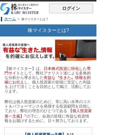
ログイン
ホーム
> 株マイスターとは？
株マイスターとは?
【株マイスター】は、
日本株式投資に特化した専
門サイト
として、弊社アナリスト達による多角的
な分析から導き出した
有益な〝生きた〟情報を的
確にお伝え
し、個人投資家の皆様に安定した利益
を上げて頂くことを目的として掲げ、活動してお
ります。
弊社は個人投資家のために、常に高い水準のコス
ト＆パフォーマンスを発揮する投資顧問を目指し
ており、弊社の理念のひとつである
【個人投資家
※
第一主義】
の下に、会員の皆様に有益な投資情
報をお届けするために、日々努力しております。
【個人投資家第一主義】とは