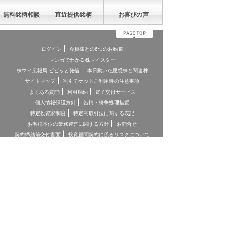
無料銘柄相談
直近提供銘柄
お喜びの声
ログイン
会員様との6つのお約束
マンガでわかる株マイスター
株マイ広報局 ビビッと発信
本日動いた思惑株と関連株
サイトマップ
割引チケットご利用時の注意事項
よくある質問
利用規約
電子交付サービス
個人情報保護方針
苦情・紛争処理措置
特定投資家制度
特定商取引法に関する表記
お客様本位の業務運営に関する方針
お問合せ
契約締結前交付書面
投資顧問契約に係るリスクについて
[ 重要事項、注意事項 ]
*投資顧問契約にあたっては「金融商品取引法第３７条の３」の規
定に基づき、ご負担いただく助言報酬(以下「情報提供料金」)や、
助言の内容および方法(以下「提供サービス内容」)、リスクや留意
点を記載した「契約締結前の書面」をあらかじめお読みいただき、
内容をご理解の上ご契約をお願いしております。
*各商品等に際してご負担いただく手数料等は商品ごとに異なりま
すので、詳細につきましては、「株マイスター」WEBサイトの当
該商品等のページ、契約締結前の書面等をご確認ください。
*投資顧問契約による各商品の報酬金額 期間契約プラン スタンダ