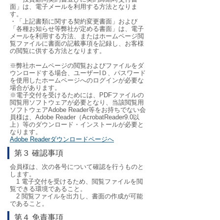
面」は、電子メールを利用する方法となりま
す。
・「上記書類に関する契約変更書面」および
「各種お知らせ等弊社が定める書面」は、電子
メールを利用する方法、またはホームページ閲
覧ファイルに書面の記載事項を記録し、お客様
の閲覧に供する方法となります。
※弊社ホームページの閲覧およびファイルをダ
ウンロードする場合、ユーザーIＤ、パスワード
を使用したホームページへのログインが必要な
場合があります。
※電子交付を受けるためには、PDFファイルの
閲覧用ソフトウェアが必要となり、当該閲覧用
ソフトウェアAdobe Reader等をお持ちでない会
員様は、Adobe Reader（AcrobatReader9.0以
上）等のダウンロード・インストールが必要と
なります。
Adobe Readerダウンロードページへ
第３ 確認事項
会員様は、次の各号について確認を行うものと
します。
1 電子交付を受けるため、閲覧ファイルを閲
覧できる環境であること。
2 閲覧ファイルを出力し、書面の作成が可能
であること。
第４ 免責事項