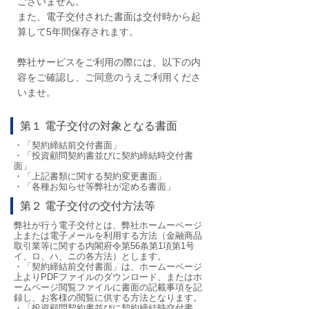
ございません。
また、電子交付された書面は交付時から起
算して5年間保存されます。
弊社サービスをご利用の際には、以下の内
容をご確認し、ご同意のうえご利用くださ
いませ。
第１ 電子交付の対象となる書面
・「契約締結前交付書面」
・「投資顧問契約書並びに契約締結時交付書
面」
・「上記書類に関する契約変更書面」
・「各種お知らせ等弊社が定める書面」
第２ 電子交付の交付方法等
弊社が行う電子交付とは、弊社ホームーページ
上または電子メールを利用する方法（金融商品
取引業等に関する内閣府令第56条第1項第1号
イ、ロ、ハ、ニの各方法）とします。
・「契約締結前交付書面」は、ホームーページ
上よりPDFファイルのダウンロード、またはホ
ームページ閲覧ファイルに書面の記載事項を記
録し、お客様の閲覧に供する方法となります。
・「投資顧問契約書並びに契約締結時交付書