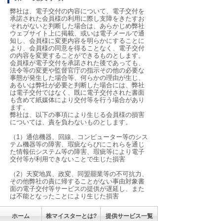
弊社は、電子交付の内容について、電子交付を
承諾された会員様の利用に際し支障をきたすお
それがないと判断した場合は、あらかじめ弊社
ウェブサイト上に掲載、或いは電子メールで通
知し、会員様に変更内容を明らかにすることに
より、会員様の同意を得ることなく、電子交付
の内容を変更することができるものとします。
会員様が電子交付を承諾された後であっても、
法令等の変更や監督官庁の指示その他の必要な
事態が発生した場合等、何らかの理由が生じ、
あるいは弊社が必要と判断した場合には、弊社
は電子交付ではなく、既に電子交付された書面
も含めて紙媒体により交付等を行う場合があり
ます。
弊社は、以下の事項により生じる会員様の損害
については、責を負わないものとします。
（1）通信機器、回線、コンピューター等のシス
テム機器等の障害、瑕疵ならびにこれらを通じ
た情報伝システム等の障害、瑕疵等により電子
交付等が利用できないことで生じた損害
（2）天変地異、政変、同盟罷業等の不可抗力、
その他弊社の責に帰することがない事由対象書
面の電子交付等サービスの提供が遅延し、また
は不能となったことにより生じた損害
ホーム
株マイスターとは?
提供サービス一覧