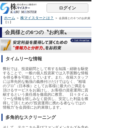
ログイン
ホーム
株マイスターとは？
>
> 会員様との６つのお約束
【１】
会員様との6つの〝お約束〟
タイムリーな情報
弊社では、投資顧問として有する知識・経験を駆使
することで、一般の個人投資家では入手困難な情報
を得る事を可能としています。また、在籍スタッフ
には率先的な勉強の義務付けだけではなく、“相場
のプロ”（日本株）としてお客様に最大のご満足を
頂けるサービスをお届けし、お客様の資産運用に貢
献するという責任感を徹底的に教育。 日々タイム
リーな情報を惜しみなく提供し、安定した利益を獲
得して頂くための“投資運用に携わる者ならではの
情報力”を会員様にお約束致します。
多角的なスクリーニング
そして、テクニカル及びファンダメンタルズを含め