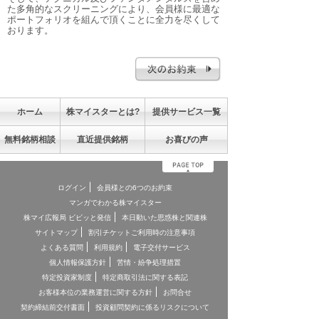
た多角的なスクリーニングにより、会員様に最適な
ポートフォリオを組んで頂くことに全力を尽くして
おります。
ホーム
株マイスターとは?
提供サービス一覧
無料銘柄相談
直近提供銘柄
お喜びの声
ログイン
会員様との6つのお約束
マンガでわかる株マイスター
株マイ広報局 ビビッと発信
本日動いた思惑株と関連株
サイトマップ
割引チケットご利用時の注意事項
よくある質問
利用規約
電子交付サービス
個人情報保護方針
苦情・紛争処理措置
特定投資家制度
特定商取引法に関する表記
お客様本位の業務運営に関する方針
お問合せ
契約締結前交付書面
投資顧問契約に係るリスクについて