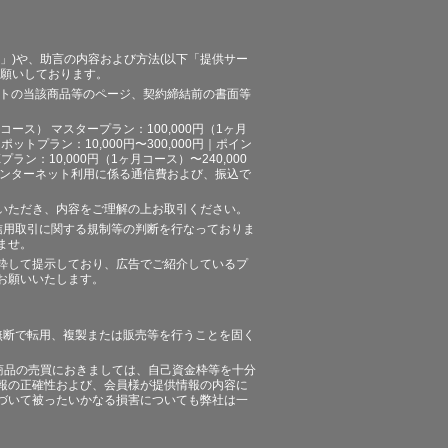
」)や、助言の内容および方法(以下「提供サー
お願いしております。
イトの当該商品等のページ、契約締結前の書面等
ース） マスタープラン：100,000円（1ヶ月
ポットプラン：10,000円〜300,000円｜ポイン
プラン：10,000円（1ヶ月コース）〜240,000
途、インターネット利用に係る通信費および、振込で
いただき、内容をご理解の上お取引ください。
信用取引に関する規制等の判断を行なっておりま
ませ。
粋して提示しており、広告でご紹介しているプ
お願いいたします。
無断で転用、複製または販売等を行うことを固く
商品の売買におきましては、自己資金枠等を十分
報の正確性および、会員様が提供情報の内容に
づいて被ったいかなる損害についても弊社は一