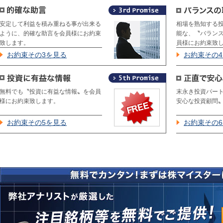
安定して利益を積み重ねる事が出来る
相場を熟知する
ように、的確な助言を会員様にお約束
能な、〝バラン
致します。
員様にお約束致
お約束その3を見る
お約束その
無料でも〝投資に有益な情報〟を会員
末永き投資パー
様にお約束致します。
安心な投資顧問
お約束その5を見る
お約束その