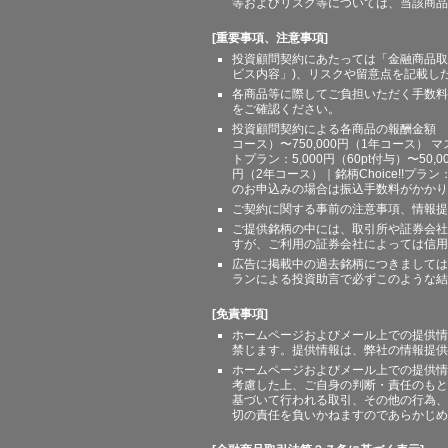
等およびリスク等については、当該商品
[重要事項、注意事項]
投資顧問契約にあたっては「金融商品取
ビス内容」)、リスクや留意点を記載し
各商品等に際してご負担いただく手数料
をご確認ください。
投資顧問契約による各商品の報酬金額 期間
コース）〜750,000円（1年コース） マ
トプラン：5,000円（60pt付与）〜50,
円（2年コース）｜銘柄Choice!!プ
のお申込みの場合は振込手数料がかかり
ご契約に関する事前の注意事項、情報提
ご提供銘柄の中には、取引所や証券会社
すが、ご利用の証券会社によっては信用
広告に掲載中の過去銘柄につきましては
ランによる投資助言で必ずこのような結
[免責事項]
ホームページおよびメール上での提供情
禁じます。提供情報は、弊社の情報提供
ホームページおよびメール上での提供情
考慮した上、ご自身の判断・責任のもと
基づいて行われる取引、その他の行為、
切の責任を負いかねますのであらかじめ