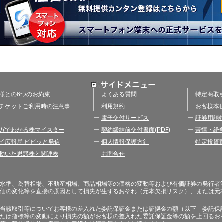
様との6つのお約束
よくある質問
特定商取
チケットご利用時の注意事
利用規約
お客様本
電子交付サービス
証券用語
ガでわかる株マイスター
契約締結前交付書面(PDF)
苦情・紛
イ広報局 ビビッと発信
個人情報保護方針
特定投資
動いた思惑株と関連株
お問合せ
水準、為替相場、不動産相場、商品相場等の価格の変動等および有価証券の発行者
価の変化等を直接の原因として損失が生ずるおそれ（元本欠損リスク）、または元
当該取引等についてお客様の差入れた委託保証金または証拠金の額（以下「委託保
たは指標等の変動により損失の額がお客様の差入れた委託保証金等の額を上回るお