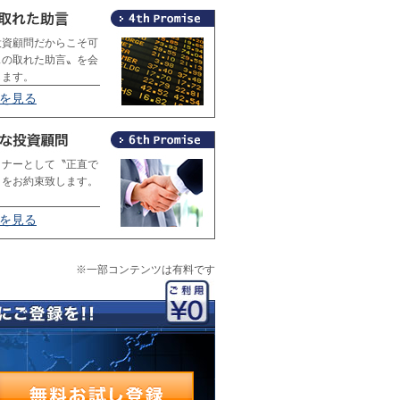
投資顧問だからこそ可
スの取れた助言〟を会
します。
4を見る
トナーとして〝正直で
〟をお約束致します。
6を見る
※一部コンテンツは有料です