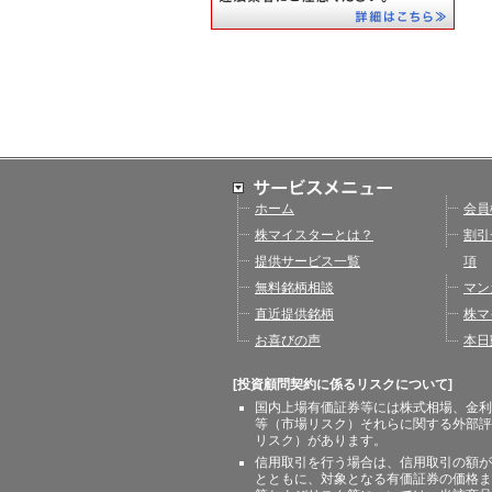
ホーム
会員
株マイスターとは？
割引
提供サービス一覧
項
無料銘柄相談
マン
直近提供銘柄
株マ
お喜びの声
本日
[投資顧問契約に係るリスクについて]
国内上場有価証券等には株式相場、金利
等（市場リスク）それらに関する外部評
リスク）があります。
信用取引を行う場合は、信用取引の額が
とともに、対象となる有価証券の価格ま