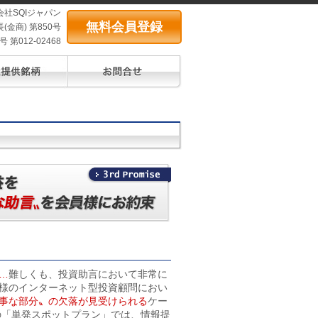
会社SQIジャパン
無料会員登録
(金商) 第850号
第012-02468
…
難しくも、投資助言において非常に
様のインターネット型投資顧問におい
事な部分〟の欠落が見受けられる
ケー
の「単発スポットプラン」では、情報提