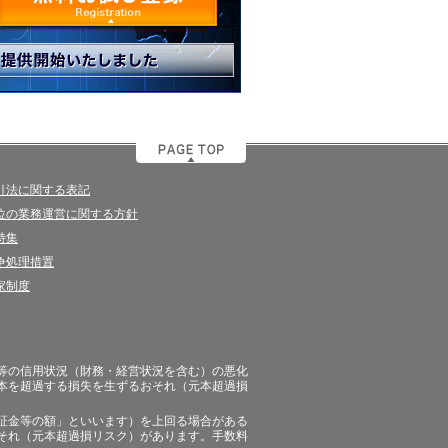
引法に関する表記
位の業務運営に関する方針
特集
争処理措置
家制度
等の信用状況（財務・経営状況を含む）の悪化
本を超過する損失を生ずるおそれ（元本超過損
証金等の額」といいます）を上回る場合がある
それ（元本超過損リスク）があります。手数料