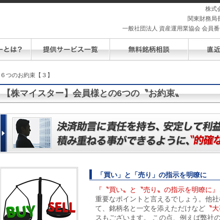
株式
関東財務局長
一般社団法人 資産運用業協会 会員番号 
の６つのお約束【３】
【株マイスター】会員様との6つの〝お約束〟
「買い」と「売り」の指示を明瞭に
『〝買い〟と〝売り〟の指示を明瞭に』
重要なポイントと言えるでしょう。他社
て、銘柄名と一文を添えただけなど
〝大
スもございます。 この点、例えば弊社