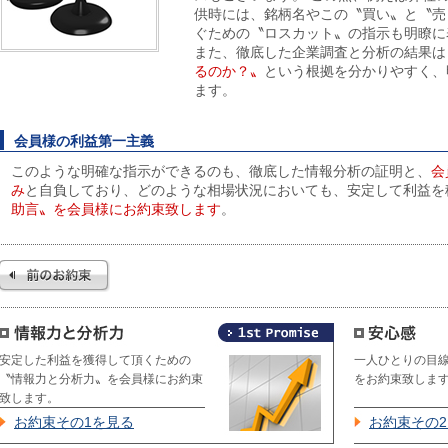
供時には、銘柄名やこの〝買い〟と〝売
ぐための〝ロスカット〟の指示も明瞭に
また、徹底した企業調査と分析の結果は
るのか？〟
という根拠を分かりやすく、
ます。
会員様の利益第一主義
このような明確な指示ができるのも、徹底した情報分析の証明と、
会
み
と自負しており、どのような相場状況においても、安定して利益を
助言〟を会員様にお約束致します
。
安定した利益を獲得して頂くための
一人ひとりの目
〝情報力と分析力〟を会員様にお約束
をお約束致しま
致します。
お約束その1を見る
お約束その