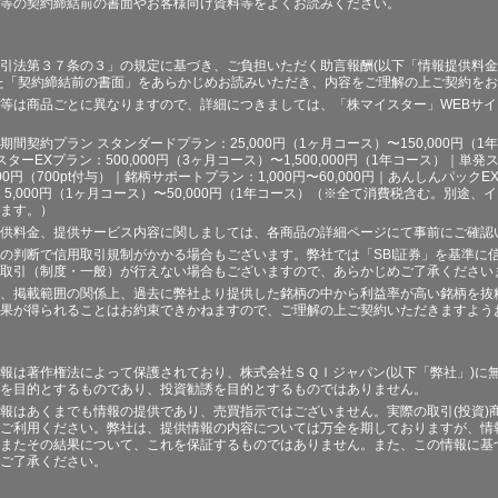
等の契約締結前の書面やお客様向け資料等をよくお読みください。
引法第３７条の３」の規定に基づき、ご負担いただく助言報酬(以下「情報提供料金
た「契約締結前の書面」をあらかじめお読みいただき、内容をご理解の上ご契約を
等は商品ごとに異なりますので、詳細につきましては、「株マイスター」WEBサ
契約プラン スタンダードプラン：25,000円（1ヶ月コース）〜150,000円（1年コ
スターEXプラン：500,000円（3ヶ月コース）〜1,500,000円（1年コース）｜単発ス
000円（700pt付与）｜銘柄サポートプラン：1,000円〜60,000円｜あんしんパックEX
ラン：5,000円（1ヶ月コース）〜50,000円（1年コース）（※全て消費税含む。別
ます。）
供料金、提供サービス内容に関しましては、各商品の詳細ページにて事前にご確認
の判断で信用取引規制がかかる場合もございます。弊社では「SBI証券」を基準に
取引（制度・一般）が行えない場合もございますので、あらかじめご了承ください
、掲載範囲の関係上、過去に弊社より提供した銘柄の中から利益率が高い銘柄を抜
果が得られることはお約束できかねますので、ご理解の上ご契約いただきますよう
報は著作権法によって保護されており、株式会社ＳＱＩジャパン(以下「弊社」)に
を目的とするものであり、投資勧誘を目的とするものではありません。
報はあくまでも情報の提供であり、売買指示ではございません。実際の取引(投資)
ご利用ください。弊社は、提供情報の内容については万全を期しておりますが、情
またその結果について、これを保証するものではありません。また、この情報に基
ご了承ください。