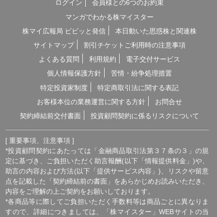
点を記載した「契約締結前の書面」をあらかじめお読みいただき、
内容をご理解の上ご契約をお願いしております。
*各商品等に際してご負担いただく手数料等は商品ごとに異なりま
すので、詳細につきましては、「株マイスター」WEBサイトの当
該商品等のページ、契約締結前の書面等をご確認ください。
*投資顧問契約による各商品の報酬金額 期間契約プラン スタンダ
ードプラン：25,000円（1ヶ月コース）〜150,000円（1年コース）
マスタープラン：100,000円（1ヶ月コース）〜750,000円（1年コ
ース） マスターEXプラン：500,000円（3ヶ月コース）〜
1,500,000円（1年コース）｜単発スポットプラン：10,000円〜
300,000円｜ポイントプラン：5,000円（60pt付与）〜50,000円
（700pt付与）｜銘柄サポートプラン：1,000円〜60,000円｜あん
しんパックEXプラン：10,000円（1ヶ月コース）〜240,000円（2
年コース）｜銘柄Choice!!プラン：5,000円（1ヶ月コース）〜
50,000円（1年コース）（※全て消費税含む。別途、インターネッ
ト利用に係る通信費および、振込でのお申込みの場合は振込手数料
がかかります。）
*ご契約に関する事前の注意事項、情報提供料金、提供サービス内
容に関しましては、各商品の詳細ページにて事前にご確認いただ
き、内容をご理解の上お取引ください。
*ご提供銘柄の中には、取引所や証券会社の判断で信用取引規制が
かかる場合もございます。弊社では「SBI証券」を基準に信用取引
に関する規制等の判断を行なっておりますが、ご利用の証券会社に
よっては信用取引(制度・一般)が行えない場合もございますので、
あらかじめご了承くださいませ。
*広告に掲載中の過去銘柄につきましては、掲載範囲の関係上、過
去に弊社より提供した銘柄の中から利益率が高い銘柄を抜粋して提
示しており、広告でご紹介しているプランによる投資助言で必ずこ
のような結果が得られることはお約束できかねますので、ご理解の
上ご契約いただきますようお願いいたします。