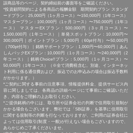
[ 免責事項 ]
*｢投資顧問契約に係るリスクについて｣をご参照ください｡
[ 金融商品取引法第３７条に基づく表示 ]
商号 : 株式会社SQIジャパン （金融商品取引業者）
業務内容 : 投資助言・代理業
登録番号 : 関東財務局長(金商)第850号
加入協会 : 一般社団法人 資産運用業協会
会員番号:第012-02468号
住所：東京都千代田区丸の内2-7-2
サポートデスク
tel : 0120-850-730
※受付時間(平日9:00～17:00)
金融庁ウェブサイト
一般社団法人 資産運用業協会
Copyright ©2026 株マイスター All Rights Reserved.