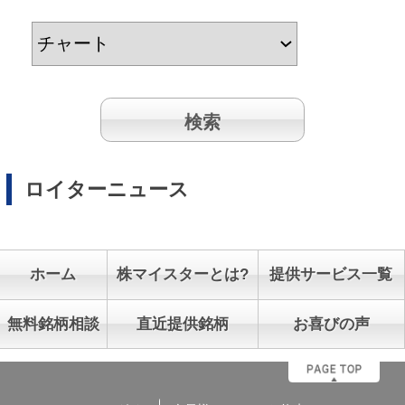
ロイターニュース
ホーム
株マイスターとは?
提供サービス一覧
無料銘柄相談
直近提供銘柄
お喜びの声
ログイン
会員様との6つのお約束
マンガでわかる株マイスター
株マイ広報局 ビビッと発信
本日動いた思惑株と関連株
サイトマップ
割引チケットご利用時の注意事項
よくある質問
利用規約
電子交付サービス
個人情報保護方針
苦情・紛争処理措置
特定投資家制度
特定商取引法に関する表記
お客様本位の業務運営に関する方針
お問合せ
契約締結前交付書面
投資顧問契約に係るリスクについて
[ 重要事項、注意事項 ]
*投資顧問契約にあたっては「金融商品取引法第３７条の３」の規
定に基づき、ご負担いただく助言報酬(以下「情報提供料金」)や、
助言の内容および方法(以下「提供サービス内容」)、リスクや留意