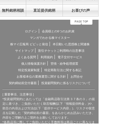
無料銘柄相談
直近提供銘柄
お喜びの声
ログイン
会員様との6つのお約束
マンガでわかる株マイスター
株マイ広報局 ビビッと発信
本日動いた思惑株と関連株
サイトマップ
割引チケットご利用時の注意事項
よくある質問
利用規約
電子交付サービス
個人情報保護方針
苦情・紛争処理措置
特定投資家制度
特定商取引法に関する表記
お客様本位の業務運営に関する方針
お問合せ
契約締結前交付書面
投資顧問契約に係るリスクについて
[ 重要事項、注意事項 ]
*投資顧問契約にあたっては「金融商品取引法第３７条の３」の規
定に基づき、ご負担いただく助言報酬(以下「情報提供料金」)や、
助言の内容および方法(以下「提供サービス内容」)、リスクや留意
点を記載した「契約締結前の書面」をあらかじめお読みいただき、
内容をご理解の上ご契約をお願いしております。
*各商品等に際してご負担いただく手数料等は商品ごとに異なりま
すので、詳細につきましては、「株マイスター」WEBサイトの当
該商品等のページ、契約締結前の書面等をご確認ください。
*投資顧問契約による各商品の報酬金額 期間契約プラン スタンダ