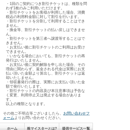
・1回のご契約につき割引チケットは、種類を問
わず1枚のみご利用いただけます。
・割引チケットをお客様が利用した場合、消費
税込の利用料金額に対して割引を行います。
・割引チケットを分割して利用することはでき
ません。
・換金等、割引チケットの払い戻しはできませ
ん。
・割引チケットを第三者へ譲渡等することはで
きません。
・お支払い後に割引チケットのご利用はお受け
できません。
・いかなる場合においても、割引チケットの再
発行はいたしません。
・お支払い後に契約解除を申し出た場合、その
理由に関わらず、返金される代金は実際にお支
払い頂いた金額より算出し、割引チケットは返
却いたしません。
・領収書発行の際は、実際にお支払い頂いた金
額で発行いたします。
・割引チケットの内容及び本注意事項は予告な
く変更、利用停止又は廃止する場合がありま
す。
以上の種類となります。
その他ご不明点等ございましたら、
お問い合わせフ
ォーム
よりお問い合わせください。
ホーム
株マイスターとは?
提供サービス一覧