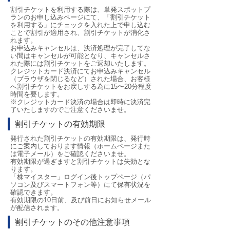
割引チケットを利用する際は、単発スポットプ
ランのお申し込みページにて、「割引チケット
を利用する」にチェックを入れた上で申し込む
ことで割引が適用され、割引チケットが消化さ
れます。
お申込みキャンセルは、決済処理が完了してな
い間はキャンセルが可能となり、キャンセルさ
れた際には割引チケットをご返却いたします。
クレジットカード決済にてお申込みキャンセル
（ブラウザを閉じるなど）された場合、お客様
へ割引チケットをお戻しする為に15〜20分程度
時間を要します。
※クレジットカード決済の場合は即時に決済完
了いたしますのでご注意くださいませ。
割引チケットの有効期限
発行された割引チケットの有効期限は、発行時
にご案内しております情報（ホームページまた
は電子メール）をご確認くださいませ。
有効期限が過ぎますと割引チケットは失効とな
ります。
「株マイスター」ログイン後トップページ（パ
ソコン及びスマートフォン等）にて保有状況を
確認できます。
有効期限の10日前、及び前日にお知らせメール
が配信されます。
割引チケットのその他注意事項