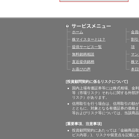
ホーム
会員
株マイスターとは？
割引
提供サービス一覧
項
無料銘柄相談
マン
直近提供銘柄
株マ
お喜びの声
本日
[投資顧問契約に係るリスクについて]
国内上場有価証券等には株式相場、金利
等（市場リスク）それらに関する外部評
リスク）があります。
信用取引を行う場合は、信用取引の額が
とともに、対象となる有価証券の価格ま
等およびリスク等については、当該商品
[重要事項、注意事項]
投資顧問契約にあたっては「金融商品取
ビス内容」)、リスクや留意点を記載し