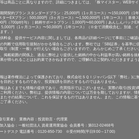
等は商品ごとに異なりますので、詳細につきましては、「株マイスター」WEBサ
契約プラン スタンダードプラン：25,000円（1ヶ月コース）〜150,000円（1年コ
スターEXプラン：500,000円（3ヶ月コース）〜1,500,000円（1年コース）｜単発ス
000円（700pt付与）｜銘柄サポートプラン：1,000円〜60,000円｜あんしんパックEX
ラン：5,000円（1ヶ月コース）〜50,000円（1年コース）（※全て消費税含む。別
ます。）
供料金、提供サービス内容に関しましては、各商品の詳細ページにて事前にご確認
の判断で信用取引規制がかかる場合もございます。弊社では「SBI証券」を基準に
取引（制度・一般）が行えない場合もございますので、あらかじめご了承ください
、掲載範囲の関係上、過去に弊社より提供した銘柄の中から利益率が高い銘柄を抜
果が得られることはお約束できかねますので、ご理解の上ご契約いただきますよう
報は著作権法によって保護されており、株式会社ＳＱＩジャパン(以下「弊社」)に
を目的とするものであり、投資勧誘を目的とするものではありません。
報はあくまでも情報の提供であり、売買指示ではございません。実際の取引(投資)
ご利用ください。弊社は、提供情報の内容については万全を期しておりますが、情
またその結果について、これを保証するものではありません。また、この情報に基
ご了承ください。
品取引業者） 業務内容：投資助言・代理業
加入協会：一般社団法人 資産運用業協会 会員番号：第012-02468号
デスク 電話番号：0120-850-730 ※受付時間(平日9:00～17:00)