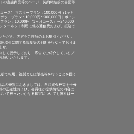
イトの当該商品等のページ、契約締結前の書面等
ース） マスタープラン：100,000円（1ヶ月
ポットプラン：10,000円〜300,000円｜ポイン
プラン：10,000円（1ヶ月コース）〜240,000
途、インターネット利用に係る通信費および、振込で
いただき、内容をご理解の上お取引ください。
信用取引に関する規制等の判断を行なっておりま
ませ。
粋して提示しており、広告でご紹介しているプ
お願いいたします。
無断で転用、複製または販売等を行うことを固く
商品の売買におきましては、自己資金枠等を十分
報の正確性および、会員様が提供情報の内容に
づいて被ったいかなる損害についても弊社は一