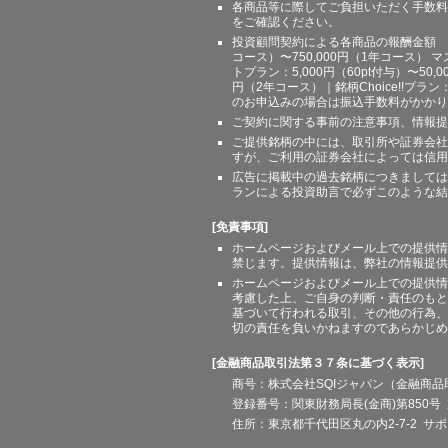
各商品等に際してご負担いただく手数料
をご確認ください。
投資顧問契約による各商品の報酬金額 期間
コース）〜750,000円（1年コース） マ
トプラン：5,000円（60pt付与）〜50,
円（2年コース）｜銘柄Choice!!プ
のお申込みの場合は振込手数料がかかり
ご契約に関する事前の注意事項、情報提
ご提供銘柄の中には、取引所や証券会社
すが、ご利用の証券会社によっては信用
広告に掲載中の過去銘柄につきましては
ランによる投資助言で必ずこのような結
[免責事項]
ホームページおよびメール上での提供情
禁じます。提供情報は、弊社の情報提供
ホームページおよびメール上での提供情
考慮した上、ご自身の判断・責任のもと
基づいて行われる取引、その他の行為、
切の責任を負いかねますのであらかじめ
[金融商品取引法第３７条に基づく表示]
商号：株式会社SQIジャパン（金融商
登録番号：関東財務局長(金商)第850号 
住所：東京都千代田区丸の内2-7-2 サポート