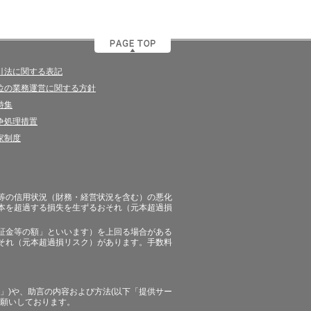
引法に関する表記
位の業務運営に関する方針
特集
争処理措置
家制度
等の信用状況（財務・経営状況を含む）の悪化
本を超過する損失を生ずるおそれ（元本超過損
証金等の額」といいます）を上回る場合がある
それ（元本超過損リスク）があります。手数料
」)や、助言の内容および方法(以下「提供サー
お願いしております。