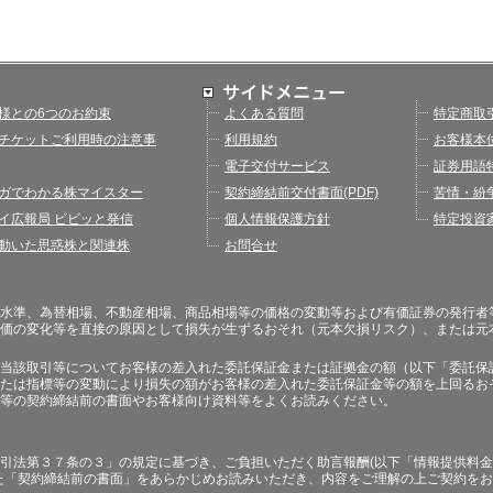
様との6つのお約束
よくある質問
特定商取
チケットご利用時の注意事
利用規約
お客様本
電子交付サービス
証券用語
ガでわかる株マイスター
契約締結前交付書面(PDF)
苦情・紛
イ広報局 ビビッと発信
個人情報保護方針
特定投資
動いた思惑株と関連株
お問合せ
水準、為替相場、不動産相場、商品相場等の価格の変動等および有価証券の発行者
価の変化等を直接の原因として損失が生ずるおそれ（元本欠損リスク）、または元
当該取引等についてお客様の差入れた委託保証金または証拠金の額（以下「委託保
たは指標等の変動により損失の額がお客様の差入れた委託保証金等の額を上回るお
等の契約締結前の書面やお客様向け資料等をよくお読みください。
引法第３７条の３」の規定に基づき、ご負担いただく助言報酬(以下「情報提供料金
た「契約締結前の書面」をあらかじめお読みいただき、内容をご理解の上ご契約を