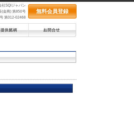
会社SQIジャパン
無料会員登録
(金商) 第850号
第012-02468