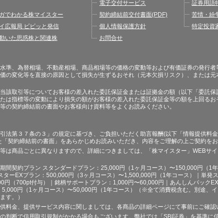
電子交付サービス
証券用語
ガでわかる株マイスター
契約締結前交付書面(PDF)
苦情・紛
イ広報局 ビビッと発信
個人情報保護方針
特定投資
動いた思惑株と関連株
お問合せ
水準、為替相場、不動産相場、商品相場等の価格の変動等および有価証券の発行者
価の変化等を直接の原因として損失が生ずるおそれ（元本欠損リスク）、または元
当該取引等についてお客様の差入れた委託保証金または証拠金の額（以下「委託保
たは指標等の変動により損失の額がお客様の差入れた委託保証金等の額を上回るお
等の契約締結前の書面やお客様向け資料等をよくお読みください。
引法第３７条の３」の規定に基づき、ご負担いただく助言報酬(以下「情報提供料金
た「契約締結前の書面」をあらかじめお読みいただき、内容をご理解の上ご契約を
等は商品ごとに異なりますので、詳細につきましては、「株マイスター」WEBサ
契約プラン スタンダードプラン：25,000円（1ヶ月コース）〜150,000円（1年コ
スターEXプラン：500,000円（3ヶ月コース）〜1,500,000円（1年コース）｜単発ス
000円（700pt付与）｜銘柄サポートプラン：1,000円〜60,000円｜あんしんパックEX
ラン：5,000円（1ヶ月コース）〜50,000円（1年コース）（※全て消費税含む。別
ます。）
供料金、提供サービス内容に関しましては、各商品の詳細ページにて事前にご確認
の判断で信用取引規制がかかる場合もございます。弊社では「SBI証券」を基準に