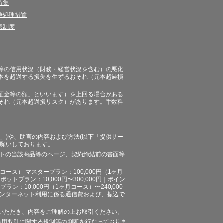
特集
争処理措置
家制度
等の信用状況（財務・経営状況を含む）の悪化
本を超過する損失を生ずるおそれ（元本超過損
証金等の額」といいます）を上回る場合がある
それ（元本超過損リスク）があります。手数料
」)や、助言の内容および方法(以下「提供サー
お願いしております。
イトの当該商品等のページ、契約締結前の書面等
ース） マスタープラン：100,000円（1ヶ月
ポットプラン：10,000円〜300,000円｜ポイン
プラン：10,000円（1ヶ月コース）〜240,000
途、インターネット利用に係る通信費および、振込で
いただき、内容をご理解の上お取引ください。
信用取引に関する規制等の判断を行なっておりま