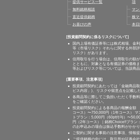
提供サービス一覧
項
無料銘柄相談
マン
直近提供銘柄
株マ
お喜びの声
本日
[投資顧問契約に係るリスクについて]
国内上場有価証券等には株式相場、金利
等（市場リスク）それらに関する外部評
リスク）があります。
信用取引を行う場合は、信用取引の額が
とともに、対象となる有価証券の価格ま
等およびリスク等については、当該商品
[重要事項、注意事項]
投資顧問契約にあたっては「金融商品取
ビス内容」)、リスクや留意点を記載し
各商品等に際してご負担いただく手数料
をご確認ください。
投資顧問契約による各商品の報酬金額 期間
コース）〜750,000円（1年コース） マ
トプラン：5,000円（60pt付与）〜50,
円（2年コース）｜銘柄Choice!!プ
のお申込みの場合は振込手数料がかかり
ご契約に関する事前の注意事項、情報提
ご提供銘柄の中には、取引所や証券会社