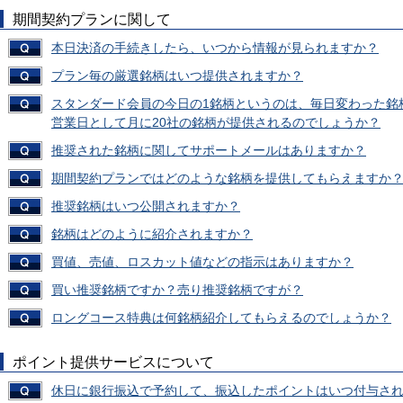
期間契約プランに関して
本日決済の手続きしたら、いつから情報が見られますか？
プラン毎の厳選銘柄はいつ提供されますか？
スタンダード会員の今日の1銘柄というのは、毎日変わった銘
営業日として月に20社の銘柄が提供されるのでしょうか？
推奨された銘柄に関してサポートメールはありますか？
期間契約プランではどのような銘柄を提供してもらえますか
推奨銘柄はいつ公開されますか？
銘柄はどのように紹介されますか？
買値、売値、ロスカット値などの指示はありますか？
買い推奨銘柄ですか？売り推奨銘柄ですが？
ロングコース特典は何銘柄紹介してもらえるのでしょうか？
ポイント提供サービスについて
休日に銀行振込で予約して、振込したポイントはいつ付与さ