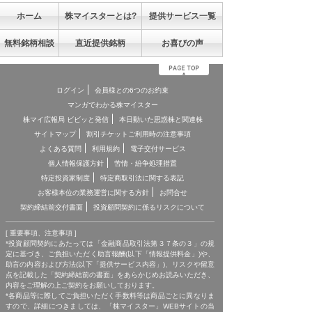
ホーム
株マイスターとは?
提供サービス一覧
無料銘柄相談
直近提供銘柄
お喜びの声
ログイン
会員様との6つのお約束
マンガでわかる株マイスター
株マイ広報局 ビビッと発信
本日動いた思惑株と関連株
サイトマップ
割引チケットご利用時の注意事項
よくある質問
利用規約
電子交付サービス
個人情報保護方針
苦情・紛争処理措置
特定投資家制度
特定商取引法に関する表記
お客様本位の業務運営に関する方針
お問合せ
契約締結前交付書面
投資顧問契約に係るリスクについて
[ 重要事項、注意事項 ]
*投資顧問契約にあたっては「金融商品取引法第３７条の３」の規
定に基づき、ご負担いただく助言報酬(以下「情報提供料金」)や、
助言の内容および方法(以下「提供サービス内容」)、リスクや留意
点を記載した「契約締結前の書面」をあらかじめお読みいただき、
内容をご理解の上ご契約をお願いしております。
*各商品等に際してご負担いただく手数料等は商品ごとに異なりま
すので、詳細につきましては、「株マイスター」WEBサイトの当