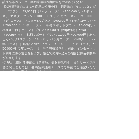
該商品等のページ、契約締結前の書面等をご確認ください。
*投資顧問契約による各商品の報酬金額 期間契約プラン スタンダ
ードプラン：25,000円（1ヶ月コース）〜150,000円（1年コー
ス） マスタープラン：100,000円（1ヶ月コース）〜750,000円
（1年コース） マスターEXプラン：500,000円（3ヶ月コース）〜
1,500,000円（1年コース）｜単発スポットプラン：10,000円〜
300,000円｜ポイントプラン：5,000円（60pt付与）〜50,000円
（700pt付与）｜銘柄サポートプラン：1,000円〜60,000円｜あん
しんパックEXプラン：10,000円（1ヶ月コース）〜240,000円（2
年コース）｜銘柄Choice!!プラン：5,000円（1ヶ月コース）〜
50,000円（1年コース）（※全て消費税含む。別途、インターネッ
ト利用に係る通信費および、振込でのお申込みの場合は振込手数料
がかかります。）
*ご契約に関する事前の注意事項、情報提供料金、提供サービス内
容に関しましては、各商品の詳細ページにて事前にご確認いただ
き、内容をご理解の上お取引ください。
*ご提供銘柄の中には、取引所や証券会社の判断で信用取引規制が
かかる場合もございます。弊社では「SBI証券」を基準に信用取引
に関する規制等の判断を行なっておりますが、ご利用の証券会社に
よっては信用取引(制度・一般)が行えない場合もございますので、
あらかじめご了承くださいませ。
*広告に掲載中の過去銘柄につきましては、掲載範囲の関係上、過
去に弊社より提供した銘柄の中から利益率が高い銘柄を抜粋して提
示しており、広告でご紹介しているプランによる投資助言で必ずこ
のような結果が得られることはお約束できかねますので、ご理解の
上ご契約いただきますようお願いいたします。
[ 免責事項 ]
*｢投資顧問契約に係るリスクについて｣をご参照ください｡
[ 金融商品取引法第３７条に基づく表示 ]
商号 : 株式会社SQIジャパン （金融商品取引業者）