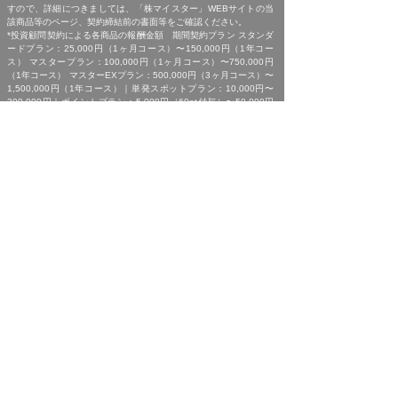
すので、詳細につきましては、「株マイスター」WEBサイトの当
該商品等のページ、契約締結前の書面等をご確認ください。
*投資顧問契約による各商品の報酬金額 期間契約プラン スタンダ
ードプラン：25,000円（1ヶ月コース）〜150,000円（1年コー
ス） マスタープラン：100,000円（1ヶ月コース）〜750,000円
（1年コース） マスターEXプラン：500,000円（3ヶ月コース）〜
1,500,000円（1年コース）｜単発スポットプラン：10,000円〜
300,000円｜ポイントプラン：5,000円（60pt付与）〜50,000円
（700pt付与）｜銘柄サポートプラン：1,000円〜60,000円｜あん
しんパックEXプラン：10,000円（1ヶ月コース）〜240,000円（2
年コース）｜銘柄Choice!!プラン：5,000円（1ヶ月コース）〜
50,000円（1年コース）（※全て消費税含む。別途、インターネッ
ト利用に係る通信費および、振込でのお申込みの場合は振込手数料
がかかります。）
*ご契約に関する事前の注意事項、情報提供料金、提供サービス内
容に関しましては、各商品の詳細ページにて事前にご確認いただ
き、内容をご理解の上お取引ください。
*ご提供銘柄の中には、取引所や証券会社の判断で信用取引規制が
かかる場合もございます。弊社では「SBI証券」を基準に信用取引
に関する規制等の判断を行なっておりますが、ご利用の証券会社に
よっては信用取引(制度・一般)が行えない場合もございますので、
あらかじめご了承くださいませ。
*広告に掲載中の過去銘柄につきましては、掲載範囲の関係上、過
去に弊社より提供した銘柄の中から利益率が高い銘柄を抜粋して提
示しており、広告でご紹介しているプランによる投資助言で必ずこ
のような結果が得られることはお約束できかねますので、ご理解の
上ご契約いただきますようお願いいたします。
[ 免責事項 ]
*｢投資顧問契約に係るリスクについて｣をご参照ください｡
[ 金融商品取引法第３７条に基づく表示 ]