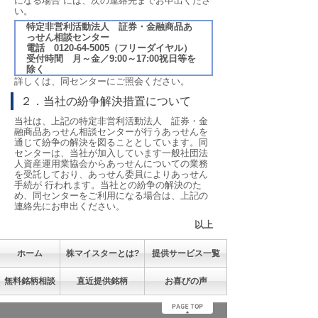
になる場合 には、次の連絡先までお申出くださ
い。
特定非営利活動法人 証券・金融商品あ
っせん相談センター
電話 0120-64-5005（フリーダイヤル）
受付時間 月～金／9:00～17:00祝日等を
除く
詳しくは、同センターにご照会ください。
２．当社の紛争解決措置について
当社は、上記の特定非営利活動法人 証券・金
融商品あっせん相談センターが行うあっせんを
通じて紛争の解決を図ることとしています。同
センターは、当社が加入しています一般社団法
人資産運用業協会からあっせんについての業務
を受託しており、あっせん委員によりあっせん
手続が 行われます。当社との紛争の解決のた
め、同センターをご利用になる場合は、上記の
連絡先にお申出ください。
以上
ホーム
株マイスターとは?
提供サービス一覧
無料銘柄相談
直近提供銘柄
お喜びの声