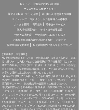
ログイン
会員様との6つのお約束
マンガでわかる株マイスター
株マイ広報局 ビビッと発信
本日動いた思惑株と関連株
サイトマップ
割引チケットご利用時の注意事項
よくある質問
利用規約
電子交付サービス
個人情報保護方針
苦情・紛争処理措置
特定投資家制度
特定商取引法に関する表記
お客様本位の業務運営に関する方針
お問合せ
契約締結前交付書面
投資顧問契約に係るリスクについて
[ 重要事項、注意事項 ]
*投資顧問契約にあたっては「金融商品取引法第３７条の３」の規
定に基づき、ご負担いただく助言報酬(以下「情報提供料金」)や、
助言の内容および方法(以下「提供サービス内容」)、リスクや留意
点を記載した「契約締結前の書面」をあらかじめお読みいただき、
内容をご理解の上ご契約をお願いしております。
*各商品等に際してご負担いただく手数料等は商品ごとに異なりま
すので、詳細につきましては、「株マイスター」WEBサイトの当
該商品等のページ、契約締結前の書面等をご確認ください。
*投資顧問契約による各商品の報酬金額 期間契約プラン スタンダ
ードプラン：25,000円（1ヶ月コース）〜150,000円（1年コー
ス） マスタープラン：100,000円（1ヶ月コース）〜750,000円
（1年コース） マスターEXプラン：500,000円（3ヶ月コース）〜
1,500,000円（1年コース）｜単発スポットプラン：10,000円〜
300,000円｜ポイントプラン：5,000円（60pt付与）〜50,000円
（700pt付与）｜銘柄サポートプラン：1,000円〜60,000円｜あん