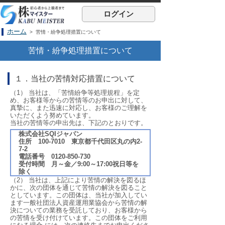
ログイン
ホーム
> 苦情・紛争処理措置について
苦情・紛争処理措置について
１．当社の苦情対応措置について
（1） 当社は、「苦情紛争等処理規程」を定
め、お客様等からの苦情等のお申出に対して、
真摯に、また迅速に対応し、お客様のご理解を
いただくよう努めています。
当社の苦情等の申出先は、下記のとおりです。
株式会社SQIジャパン
住所 100-7010 東京都千代田区丸の内2-
7-2
電話番号 0120-850-730
受付時間 月～金／9:00～17:00祝日等を
除く
（2） 当社は、上記により苦情の解決を図るほ
かに、次の団体を通じて苦情の解決を図ること
としています。この団体は、当社が加入してい
ます一般社団法人資産運用業協会から苦情の解
決についての業務を受託しており、お客様から
の苦情を受け付けています。この団体をご利用