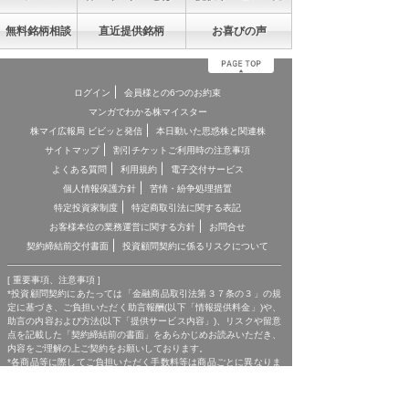
無料銘柄相談
直近提供銘柄
お喜びの声
ログイン
会員様との6つのお約束
マンガでわかる株マイスター
株マイ広報局 ビビッと発信
本日動いた思惑株と関連株
サイトマップ
割引チケットご利用時の注意事項
よくある質問
利用規約
電子交付サービス
個人情報保護方針
苦情・紛争処理措置
特定投資家制度
特定商取引法に関する表記
お客様本位の業務運営に関する方針
お問合せ
契約締結前交付書面
投資顧問契約に係るリスクについて
[ 重要事項、注意事項 ]
*投資顧問契約にあたっては「金融商品取引法第３７条の３」の規
定に基づき、ご負担いただく助言報酬(以下「情報提供料金」)や、
助言の内容および方法(以下「提供サービス内容」)、リスクや留意
点を記載した「契約締結前の書面」をあらかじめお読みいただき、
内容をご理解の上ご契約をお願いしております。
*各商品等に際してご負担いただく手数料等は商品ごとに異なりま
すので、詳細につきましては、「株マイスター」WEBサイトの当
該商品等のページ、契約締結前の書面等をご確認ください。
*投資顧問契約による各商品の報酬金額 期間契約プラン スタンダ