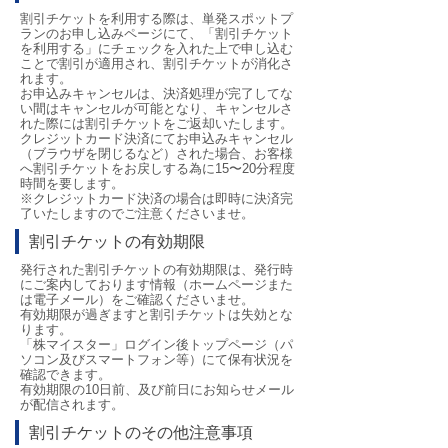
割引チケットを利用する際は、単発スポットプ
ランのお申し込みページにて、「割引チケット
を利用する」にチェックを入れた上で申し込む
ことで割引が適用され、割引チケットが消化さ
れます。
お申込みキャンセルは、決済処理が完了してな
い間はキャンセルが可能となり、キャンセルさ
れた際には割引チケットをご返却いたします。
クレジットカード決済にてお申込みキャンセル
（ブラウザを閉じるなど）された場合、お客様
へ割引チケットをお戻しする為に15〜20分程度
時間を要します。
※クレジットカード決済の場合は即時に決済完
了いたしますのでご注意くださいませ。
割引チケットの有効期限
発行された割引チケットの有効期限は、発行時
にご案内しております情報（ホームページまた
は電子メール）をご確認くださいませ。
有効期限が過ぎますと割引チケットは失効とな
ります。
「株マイスター」ログイン後トップページ（パ
ソコン及びスマートフォン等）にて保有状況を
確認できます。
有効期限の10日前、及び前日にお知らせメール
が配信されます。
割引チケットのその他注意事項