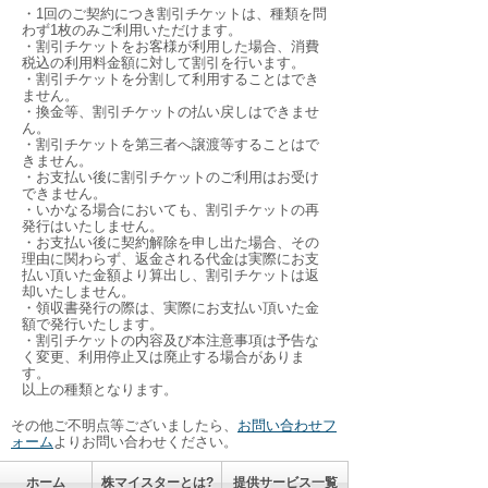
・1回のご契約につき割引チケットは、種類を問
わず1枚のみご利用いただけます。
・割引チケットをお客様が利用した場合、消費
税込の利用料金額に対して割引を行います。
・割引チケットを分割して利用することはでき
ません。
・換金等、割引チケットの払い戻しはできませ
ん。
・割引チケットを第三者へ譲渡等することはで
きません。
・お支払い後に割引チケットのご利用はお受け
できません。
・いかなる場合においても、割引チケットの再
発行はいたしません。
・お支払い後に契約解除を申し出た場合、その
理由に関わらず、返金される代金は実際にお支
払い頂いた金額より算出し、割引チケットは返
却いたしません。
・領収書発行の際は、実際にお支払い頂いた金
額で発行いたします。
・割引チケットの内容及び本注意事項は予告な
く変更、利用停止又は廃止する場合がありま
す。
以上の種類となります。
その他ご不明点等ございましたら、
お問い合わせフ
ォーム
よりお問い合わせください。
ホーム
株マイスターとは?
提供サービス一覧