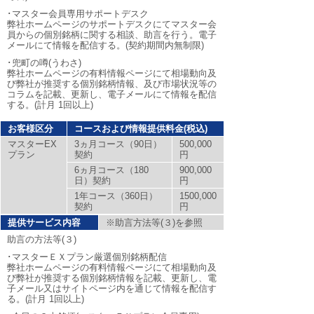
･マスター会員専用サポートデスク
弊社ホームページのサポートデスクにてマスター会
員からの個別銘柄に関する相談、助言を行う。電子
メールにて情報を配信する。(契約期間内無制限)
･兜町の噂(うわさ)
弊社ホームページの有料情報ページにて相場動向及
び弊社が推奨する個別銘柄情報、及び市場状況等の
コラムを記載、更新し、電子メールにて情報を配信
する。(計月 1回以上)
お客様区分
コースおよび情報提供料金(税込)
マスターEX
3ヵ月コース（90日）
500,000
プラン
契約
円
6ヵ月コース（180
900,000
日）契約
円
1年コース（360日）
1500,000
契約
円
提供サービス内容
※助言方法等(３)を参照
助言の方法等(３)
･マスターＥＸプラン厳選個別銘柄配信
弊社ホームページの有料情報ページにて相場動向及
び弊社が推奨する個別銘柄情報を記載、更新し、電
子メール又はサイトページ内を通じて情報を配信す
る。(計月 1回以上)