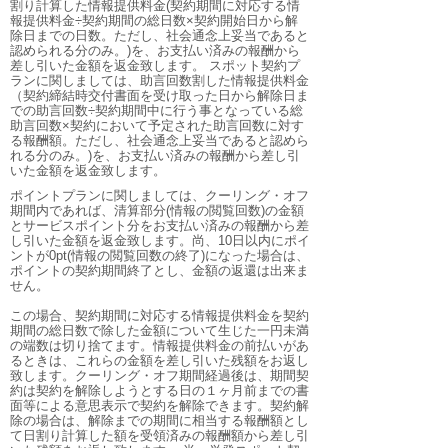
割り計算した情報提供料金(契約期間に対応する情
報提供料金÷契約期間の総日数×契約開始日から解
除日までの日数。ただし、社会通念上妥当であると
認められる分のみ。)を、お支払い済みの報酬から
差し引いた金額を返金致します。 スポット契約プ
ランに関しましては、助言回数割した情報提供料金
（契約締結時交付書面を受け取った日から解除日ま
での助言回数÷契約期間中に行う事となっている総
助言回数×契約において予定された助言回数に対す
る報酬額。ただし、社会通念上妥当であると認めら
れる分のみ。)を、お支払い済みの報酬から差し引
いた金額を返金致します。
ポイントプランに関しましては、クーリング・オフ
期間内であれば、清算部分(情報の閲覧回数)の金額
とサービスポイント分をお支払い済みの報酬から差
し引いた金額を返金致します。尚、10日以内にポイ
ントが0pt(情報の閲覧回数の終了)になった場合は、
ポイントの契約期間終了とし、金額の返還は出来ま
せん。
この場合、契約期間に対応する情報提供料金を契約
期間の総日数で除した金額について生じた一円未満
の端数は切り捨てます。情報提供料金の前払いがあ
るときは、これらの金額を差し引いた残額をお返し
致します。クーリング・オフ期間経過後は、期間契
約は契約を解除しようとする日の１ヶ月前までの書
面等による意思表示で契約を解除できます。契約解
除の場合は、解除までの期間に相当する報酬額とし
て日割り計算した額を受領済みの報酬額から差し引