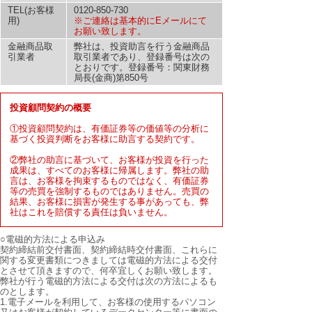
TEL(お客様
0120-850-730
用)
※ご連絡は基本的にEメールにて
お願い致します。
金融商品取
弊社は、投資助言を行う金融商品
引業者
取引業者であり、登録番号は次の
とおりです。登録番号：関東財務
局長(金商)第850号
投資顧問契約の概要
①投資顧問契約は、有価証券等の価値等の分析に
基づく投資判断をお客様に助言する契約です。
②弊社の助言に基づいて、お客様が投資を行った
成果は、すべてのお客様に帰属します。弊社の助
言は、お客様を拘束するものではなく、有価証券
等の売買を強制するものではありません。売買の
結果、お客様に損害が発生する事があっても、弊
社はこれを賠償する責任は負いません。
○電磁的方法による申込み
契約締結前交付書面、契約締結時交付書面、これらに
関する変更書類につきましては電磁的方法による交付
とさせて頂きますので、何卒宜しくお願い致します。
弊社が行う電磁的方法による交付は次の方法によるも
のとします。
1.電子メールを利用して、お客様の使用するパソコン