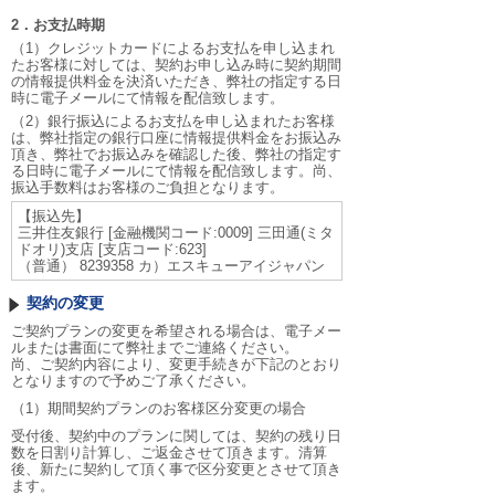
2．お支払時期
（1）クレジットカードによるお支払を申し込まれ
たお客様に対しては、契約お申し込み時に契約期間
の情報提供料金を決済いただき、弊社の指定する日
時に電子メールにて情報を配信致します。
（2）銀行振込によるお支払を申し込まれたお客様
は、弊社指定の銀行口座に情報提供料金をお振込み
頂き、弊社でお振込みを確認した後、弊社の指定す
る日時に電子メールにて情報を配信致します。尚、
振込手数料はお客様のご負担となります。
【振込先】
三井住友銀行 [金融機関コード:0009] 三田通(ミタ
ドオリ)支店 [支店コード:623]
（普通） 8239358 カ）エスキューアイジャパン
契約の変更
ご契約プランの変更を希望される場合は、電子メー
ルまたは書面にて弊社までご連絡ください。
尚、ご契約内容により、変更手続きが下記のとおり
となりますので予めご了承ください。
（1）期間契約プランのお客様区分変更の場合
受付後、契約中のプランに関しては、契約の残り日
数を日割り計算し、ご返金させて頂きます。清算
後、新たに契約して頂く事で区分変更とさせて頂き
ます。