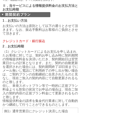
Ⅱ．当サービスによる情報提供料金のお支払方法と
お支払時期
1．お支払い方法
お支払いの方法は原則として以下の通りとさせて頂
きます。なお、振込手数料はお客様のご負担とさせ
て頂きます。
クレジットカード・銀行振込
2．お支払時期
（1）クレジットカードによるお支払を申し込まれ
たお客様に対しては、契約お申し込み時に契約期間
の情報提供料金を決済いただき、契約開始日は翌営
業日からの計算となります。また、契約の自動更新
を選択された場合には、契約期間終了10日前までに
メール無いし電話にて利用終了の申し出が無い場合
は、ご契約プランの自動継続に合意されたものと見
なし、現在ご加入の契約内容にて自動更新されるも
のと致します。
但し、単発スポットプラン等で一時的に正規プラン
料金よりも割安の状況でお申込の場合は、現在ご加
入の契約内容の正規プラン料金にて更新されるもの
と致します。
情報提供料金の請求を集金代行業者に対して自動的
かつ継続して行うことができるものとします。
例1）通常営業日にクレジット決済した場合