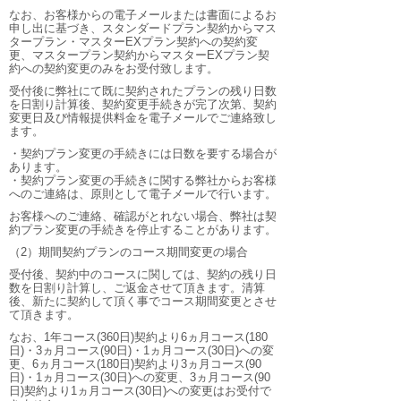
なお、お客様からの電子メールまたは書面によるお
申し出に基づき、スタンダードプラン契約からマス
タープラン・マスターEXプラン契約への契約変
更、マスタープラン契約からマスターEXプラン契
約への契約変更のみをお受付致します。
受付後に弊社にて既に契約されたプランの残り日数
を日割り計算後、契約変更手続きが完了次第、契約
変更日及び情報提供料金を電子メールでご連絡致し
ます。
・契約プラン変更の手続きには日数を要する場合が
あります。
・契約プラン変更の手続きに関する弊社からお客様
へのご連絡は、原則として電子メールで行います。
お客様へのご連絡、確認がとれない場合、弊社は契
約プラン変更の手続きを停止することがあります。
（2）期間契約プランのコース期間変更の場合
受付後、契約中のコースに関しては、契約の残り日
数を日割り計算し、ご返金させて頂きます。清算
後、新たに契約して頂く事でコース期間変更とさせ
て頂きます。
なお、1年コース(360日)契約より6ヵ月コース(180
日)・3ヵ月コース(90日)・1ヵ月コース(30日)への変
更、6ヵ月コース(180日)契約より3ヵ月コース(90
日)・1ヵ月コース(30日)への変更、3ヵ月コース(90
日)契約より1ヵ月コース(30日)への変更はお受付で