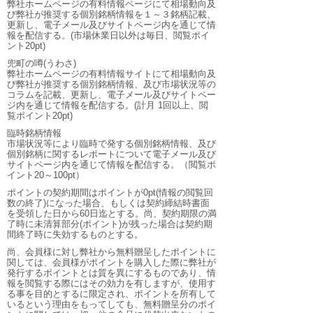
弊社ホームページの有料情報ページにて相場動向及
び弊社が推奨する個別銘柄情報を１～３銘柄記載、
更新し、電子メール及びサイトページ内を通じて情
報を配信する。(市場休業日以外は毎日、閲覧ポイ
ント20pt)
兜町の噂(うわさ)
弊社ホームページの有料情報サイトにて相場動向及
び弊社が推奨する個別銘柄情報、及び市場状況等の
コラムを記載、更新し、電子メール及びサイトペー
ジ内を通じて情報を配信する。(計月 1回以上、閲
覧ポイント20pt)
臨時銘柄情報
市場状況等により臨時で発する個別銘柄情報、及び
個別銘柄に関するレポートについて電子メール及び
サイトページ内を通じて情報を配信する。（閲覧ポ
イント20～100pt）
ポイントの契約期間はポイントが0pt(情報の閲覧回
数の終了)になった場合、もしくは契約締結時書面
を受領した日から60日迄とする。尚、契約期限の満
了時に未清算部分(ポイント)が残った場合は契約期
間終了時に失効するものとする。
尚、会員様に対し弊社から無料贈呈したポイントに
関しては、会員様がポイントを購入した際に弊社が
発行するポイントとは質を異にするものであり、情
報を閲覧する際にはその効力を有しますが、使用す
る事を目的とするに限定され、ポイントを所有して
いるという理由をもってしても、無料贈呈分のポイ