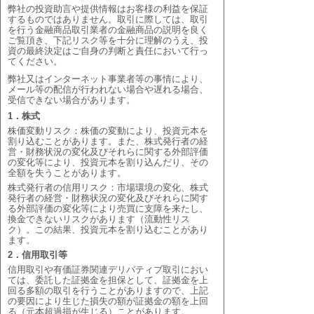
弊社の投資助言や提供情報はお客様の利益を保証
するものではありません。取引に際しては、取引
を行う金融商品取引業者の金融商品の説明を良く
ご覧頂き、下記リスク等を十分に理解のうえ、投
資の最終決定はご自身の判断と責任において行っ
てください。
弊社又はインターネット事業者等の事情により、
メール等の配信が行われない場合や遅れる場合、
受信できない場合があります。
1．株式
株価変動リスク：株価の変動により、投資元本を
割り込むことがあります。また、株式発行者の経
営・財務状況の変化及びそれらに関する外部評価
の変化等により、投資元本を割り込んだり、その
全額を失うことがあります。
株式発行者の信用リスク：市場環境の変化、株式
発行者の経営・財務状況の変化及びそれらに関す
る外部評価の変化等により売買に支障を来たし、
換金できないリスクがあります（流動性リス
ク）。この結果、投資元本を割り込むことがあり
ます。
2．信用取引等
信用取引や有価証券関連デリバティブ取引におい
ては、委託した証拠金を担保として、証拠金を上
回る多額の取引を行うことがありますので、上記
の要因により生じた損失の額が証拠金の額を上回
る（元本超過損が生じる）ことがあります。