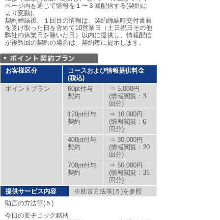
ページ内を通じて情報を１〜３回配信する(契約に
より変動)。
契約締結後、１回目の情報は、契約締結時交付書面
を受け取った日を含めて10営業日（土日祝日その他
弊社の休業日を除いた日）以内に提供し、情報配信
が複数回の契約の場合は、契約毎に提示します。
お客様区分
コースおよび情報提供料金
(税込)
ポイントプラン
60pt付与
⇒ 5,000円
契約
(情報閲覧：3
回分)
120pt付与
⇒ 10,000円
契約
(情報閲覧：6
回分)
400pt付与
⇒ 30,000円
契約
(情報閲覧：20
回分)
700pt付与
⇒ 50,000円
契約
(情報閲覧：35
回分)
提供サービス内容
※助言方法等(５)を参照
助言の方法等(５)
今日の要チェック銘柄