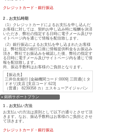
クレジットカード・銀行振込
2．お支払時期
（1）クレジットカードによるお支払を申し込んだ
お客様に対しては、契約お申し込み時に報酬を決済
いただき、弊社の指定する日時に電子メール及びサ
イトページ内を通じて情報を配信致します。
（2）銀行振込によるお支払を申し込まれたお客様
は、弊社指定の銀行口座に情報提供料金をお振込み
頂き、弊社でお振込みを確認した後、弊社の指定す
る日時に電子メール及びサイトページ内を通じて情
報を配信致します。
尚、振込手数料はお客様のご負担となります。
【振込先】
三井住友銀行 [金融機関コード:0009] 三田通(ミタ
ドオリ)支店 [支店コード:623]
（普通） 8239358 カ）エスキューアイジャパン
銘柄サポートプラン
▼
1．お支払い方法
お支払いの方法は原則として以下の通りとさせて頂
きます。なお、振込手数料はお客様のご負担とさせ
て頂きます。
クレジットカード・銀行振込