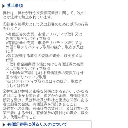
禁止事項
弊社は、弊社が行う投資顧問業務に関して、次のこ
とが法律で禁止されています。
①顧客を相手方として又は顧客のために以下の行為
を行うこと
○有価証券の売買、市場デリバティブ取引又は
外国市場デリバティブ取引
○有価証券の売買、市場デリバティブ取引又は
外国市場デリバティブ取引の媒介、取次ぎ又は
代理
○次に記載する取引の委託の媒介、取次ぎ又は
代理
・取引所金融商品市場における有価証券の売買
又は市場デリバティブ取引
・外国金融市場における有価証券の売買又は外
国市場デリバティブ取引
○店頭デリバティブ取引又はその媒介、取次ぎ
もしくは代理
②弊社及び弊社と密接な関係にある者が、いかなる
名目によるかを問わず、顧客から金銭、有価証券の
預託を受け、又は弊社及び弊社と密接な関係にある
者に顧客の金銭、有価証券を預託させること
③顧客への金銭、有価証券の貸付け、又は顧客への
第三者による金銭、有価証券の貸付けの媒介、取次
ぎ、代理を行うこと
有価証券等に係るリスクについて