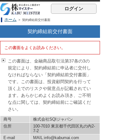
ログイン
ホーム
> 契約締結前交付書面
契約締結前交付書面
この書面をよくお読みください。
この書面は、金融商品取引法第37条の3の
規定により、契約締結前に申込者に交付し
なければならない「契約締結前交付書面」
です。この書面は、投資顧問契約を行って
頂く上でのリスクや留意点が記載されてい
ます。あらかじめよくお読み頂き、ご不明
な点に関しては、契約締結前にご確認くだ
さい。
商号
株式会社SQIジャパン
住所
100-7010 東京都千代田区丸の内2-
7-2
E-mail
MAIL:info@kabumai.com