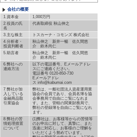
会社の概要
1.資本金
1,000万円
2.役員の氏
代表取締役 秋山伸之
名
3.主な株主
トスカーナ・コモンズ 株式会社
4.分析者・
秋山伸之 新井一暢 佐久間悠
投資判断者
介 鈴木尚仁
5.助言者
秋山伸之 新井一暢 佐久間悠
介 鈴木尚仁
6.弊社への
以下の電話番号、Eメールアドレ
連絡方法
スにご連絡ください。
電話番号 0120-850-730
Eメールアドレ
ス info@kabumai.com
7.弊社が加
弊社は、一般社団法人資産運用業
入している
協会の会員であり、会員名簿を協
金融商品取
会事務局で自由にご覧になれま
引業協会
す。また、管轄の関東財務局で、
弊社の登録簿を自由にご覧になれ
ます。
8.弊社の苦
(1)弊社は、お客様等からの苦情等
情処理措置
のお申出に対して、真摯に、また
について
迅速に対応し、お客様のご理解を
いただくよう努めています。