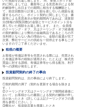
いた残額をお返し致します。 尚、単発スポット契
約に関しましては、書面等による意思表示による契
約解除申し出日までの期間に相当する報酬額とし
て、助言回数割り計算した額を差し引いた残額を返
還するものとし、ポイント契約に関しましては、書
面等による意思表示が契約期間内であれば、清算部
分(情報の閲覧回数)の金額とサービスポイント分を
差し引いた残額をお返し致します。 また、会員様
のクーリング・オフ、又はクーリング・オフ経過後
の契約解除により弊社の金融商品であるところの不
当利得とならない為の理由から、金額の返還が完了
次第、弊社サービスの供給を一切停止する事もござ
いますのでご了承くださいませ。
租税の概要
お客様が有価証券等を売買される際には、売買され
た有価証券等の税制が適用され、たとえば、株式売
買益に対する課税、有価証券等から得る配当、利子
等への課税が発生します。
投資顧問契約の終了の事由
投資顧問契約は、次の事由により終了します。
①契約期間の満了（契約を更新する場合を除きま
す。）
②クーリングオフ又はクーリングオフ期間経過後に
おいて、お客様からの書面による契約の解除の申し
出があったとき（詳しくは上記クーリングオフの適
用を参照ください。)
③弊社が、投資助言業を廃業したとき