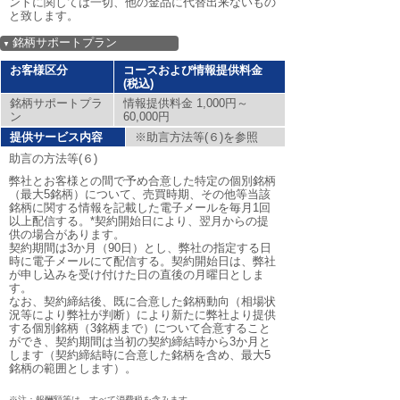
ントに関しては一切、他の金品に代替出来ないもの
と致します。
銘柄サポートプラン
▼
お客様区分
コースおよび情報提供料金
(税込)
銘柄サポートプラ
情報提供料金 1,000円～
ン
60,000円
提供サービス内容
※助言方法等(６)を参照
助言の方法等(６)
弊社とお客様との間で予め合意した特定の個別銘柄
（最大5銘柄）について、売買時期、その他等当該
銘柄に関する情報を記載した電子メールを毎月1回
以上配信する。*契約開始日により、翌月からの提
供の場合があります。
契約期間は3か月（90日）とし、弊社の指定する日
時に電子メールにて配信する。契約開始日は、弊社
が申し込みを受け付けた日の直後の月曜日としま
す。
なお、契約締結後、既に合意した銘柄動向（相場状
況等により弊社が判断）により新たに弊社より提供
する個別銘柄（3銘柄まで）について合意すること
ができ、契約期間は当初の契約締結時から3か月と
します（契約締結時に合意した銘柄を含め、最大5
銘柄の範囲とします）。
※注：報酬額等は、すべて消費税を含みます。