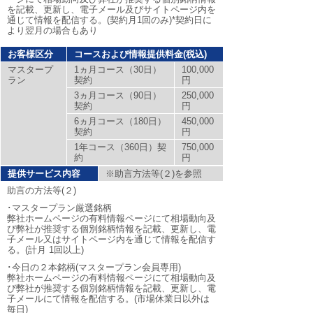
を記載、更新し、電子メール及びサイトページ内を
通じて情報を配信する。(契約月1回のみ)*契約日に
より翌月の場合もあり
お客様区分
コースおよび情報提供料金(税込)
マスタープ
1ヵ月コース（30日）
100,000
ラン
契約
円
3ヵ月コース（90日）
250,000
契約
円
6ヵ月コース（180日）
450,000
契約
円
1年コース（360日）契
750,000
約
円
提供サービス内容
※助言方法等(２)を参照
助言の方法等(２)
･マスタープラン厳選銘柄
弊社ホームページの有料情報ページにて相場動向及
び弊社が推奨する個別銘柄情報を記載、更新し、電
子メール又はサイトページ内を通じて情報を配信す
る。(計月 1回以上)
･今日の２本銘柄(マスタープラン会員専用)
弊社ホームページの有料情報ページにて相場動向及
び弊社が推奨する個別銘柄情報を記載、更新し、電
子メールにて情報を配信する。(市場休業日以外は
毎日)