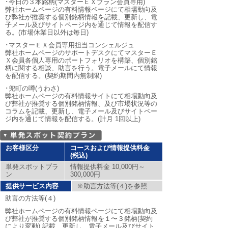
･今日の３本銘柄(マスターＥＸプラン会員専用)
弊社ホームページの有料情報ページにて相場動向及
び弊社が推奨する個別銘柄情報を記載、更新し、電
子メール及びサイトページ内を通じて情報を配信す
る。(市場休業日以外は毎日)
･マスターＥＸ会員専用担当コンシェルジュ
弊社ホームページのサポートデスクにてマスターＥ
Ｘ会員各個人専用のポートフォリオを構築、個別銘
柄に関する相談、助言を行う。電子メールにて情報
を配信する。(契約期間内無制限)
･兜町の噂(うわさ)
弊社ホームページの有料情報サイトにて相場動向及
び弊社が推奨する個別銘柄情報、及び市場状況等の
コラムを記載、更新し、電子メール及びサイトペー
ジ内を通じて情報を配信する。(計月 1回以上)
お客様区分
コースおよび情報提供料金
(税込)
単発スポットプラ
情報提供料金 10,000円～
ン
300,000円
提供サービス内容
※助言方法等(４)を参照
助言の方法等(４)
弊社ホームページの有料情報ページにて相場動向及
び弊社が推奨する個別銘柄情報を１〜３銘柄(契約
により変動) 記載、更新し、電子メール及びサイト