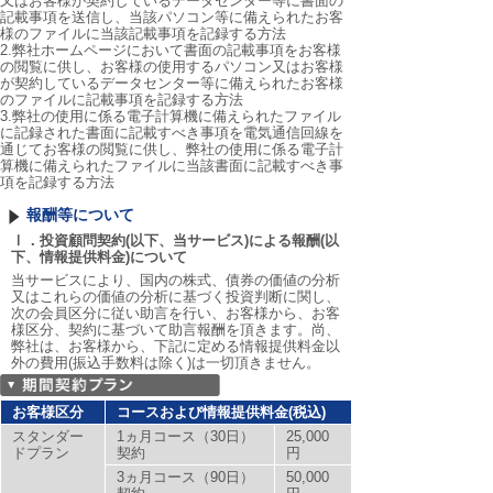
又はお客様が契約しているデータセンター等に書面の
記載事項を送信し、当該パソコン等に備えられたお客
様のファイルに当該記載事項を記録する方法
2.弊社ホームページにおいて書面の記載事項をお客様
の閲覧に供し、お客様の使用するパソコン又はお客様
が契約しているデータセンター等に備えられたお客様
のファイルに記載事項を記録する方法
3.弊社の使用に係る電子計算機に備えられたファイル
に記録された書面に記載すべき事項を電気通信回線を
通じてお客様の閲覧に供し、弊社の使用に係る電子計
算機に備えられたファイルに当該書面に記載すべき事
項を記録する方法
報酬等について
Ⅰ．投資顧問契約(以下、当サービス)による報酬(以
下、情報提供料金)について
当サービスにより、国内の株式、債券の価値の分析
又はこれらの価値の分析に基づく投資判断に関し、
次の会員区分に従い助言を行い、お客様から、お客
様区分、契約に基づいて助言報酬を頂きます。尚、
弊社は、お客様から、下記に定める情報提供料金以
外の費用(振込手数料は除く)は一切頂きません。
お客様区分
コースおよび情報提供料金(税込)
スタンダー
1ヵ月コース（30日）
25,000
ドプラン
契約
円
3ヵ月コース（90日）
50,000