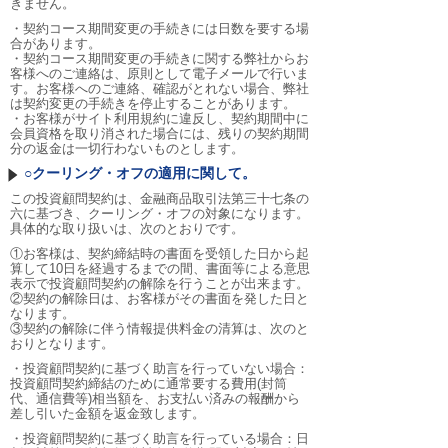
きません。
・契約コース期間変更の手続きには日数を要する場
合があります。
・契約コース期間変更の手続きに関する弊社からお
客様へのご連絡は、原則として電子メールで行いま
す。お客様へのご連絡、確認がとれない場合、弊社
は契約変更の手続きを停止することがあります。
・お客様がサイト利用規約に違反し、契約期間中に
会員資格を取り消された場合には、残りの契約期間
分の返金は一切行わないものとします。
○クーリング・オフの適用に関して。
この投資顧問契約は、金融商品取引法第三十七条の
六に基づき、クーリング・オフの対象になります。
具体的な取り扱いは、次のとおりです。
①お客様は、契約締結時の書面を受領した日から起
算して10日を経過するまでの間、書面等による意思
表示で投資顧問契約の解除を行うことが出来ます。
②契約の解除日は、お客様がその書面を発した日と
なります。
③契約の解除に伴う情報提供料金の清算は、次のと
おりとなります。
・投資顧問契約に基づく助言を行っていない場合：
投資顧問契約締結のために通常要する費用(封筒
代、通信費等)相当額を、お支払い済みの報酬から
差し引いた金額を返金致します。
・投資顧問契約に基づく助言を行っている場合：日