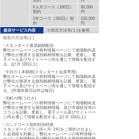
契約
円
6ヵ月コース（180日）
90,000
契約
円
1年コース（360日）契
150,000
約
円
提供サービス内容
※助言方法等(１)を参照
助言の方法等(１)
･スタンダード推奨銘柄配信
弊社ホームページの有料情報ページにて相場動向及
び弊社が推奨する個別銘柄情報を記載、更新し、電
子メール及びサイトページ内を通じて情報を配信す
る。(計月 1回以上)
･今日の１本銘柄(スタンダード会員専用)
弊社ホームページの有料情報ページにて相場動向及
び弊社が推奨する個別銘柄情報を記載、更新し、電
子メール及びサイトページ内を通じて情報を配信す
る。(市場休業日以外は毎日)
･兜町の噂(うわさ)
弊社ホームページの有料情報ページにて相場動向及
び弊社が推奨する個別銘柄情報、及び市場状況等の
コラムを記載、更新し、電子メール及びサイトペー
ジ内を通じて情報を配信する。(計月 1回以上)
･ロングコース契約特別特典
スタンダードプラン[6ヶ月･1年]をご契約されまし
た会員様を対象に、弊社ホームページの有料情報ペ
ージにて相場動向及び弊社が推奨する個別銘柄情報