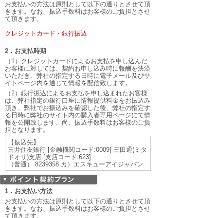
お支払いの方法は原則として以下の通りとさせて頂
きます。なお、振込手数料はお客様のご負担とさせ
て頂きます。
クレジットカード・銀行振込
2．お支払時期
（1）クレジットカードによるお支払を申し込んだ
お客様に対しては、契約お申し込み時に報酬を決済
いただき、弊社の指定する日時に電子メール及びサ
イトページ内を通じて情報を配信致します。
（2）銀行振込によるお支払を申し込まれたお客様
は、弊社指定の銀行口座に情報提供料金をお振込み
頂き、弊社でお振込みを確認した後、弊社の指定す
る日時に弊社のサイト内の購入者専用ページにて情
報を公開致します。尚、振込手数料はお客様のご負
担となります。
【振込先】
三井住友銀行 [金融機関コード:0009] 三田通(ミタ
ドオリ)支店 [支店コード:623]
（普通） 8239358 カ）エスキューアイジャパン
1．お支払い方法
お支払いの方法は原則として以下の通りとさせて頂
きます。なお、振込手数料はお客様のご負担とさせ
て頂きます。