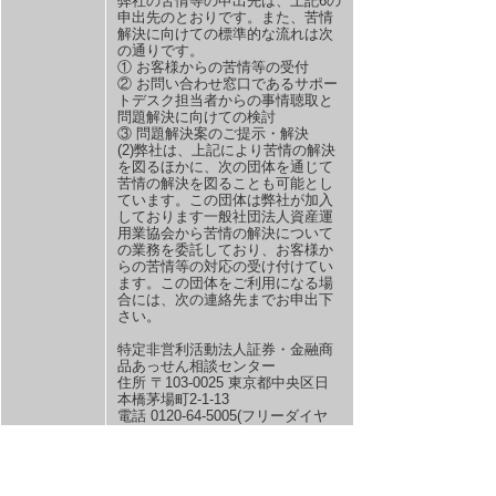
弊社の苦情等の申出先は、上記6の
申出先のとおりです。また、苦情
解決に向けての標準的な流れは次
の通りです。
① お客様からの苦情等の受付
② お問い合わせ窓口であるサポー
トデスク担当者からの事情聴取と
問題解決に向けての検討
③ 問題解決案のご提示・解決
(2)弊社は、上記により苦情の解決
を図るほかに、次の団体を通じて
苦情の解決を図ることも可能とし
ています。この団体は弊社が加入
しております一般社団法人資産運
用業協会から苦情の解決について
の業務を委託しており、お客様か
らの苦情等の対応の受け付けてい
ます。この団体をご利用になる場
合には、次の連絡先までお申出下
さい。
特定非営利活動法人証券・金融商
品あっせん相談センター
住所 〒103-0025 東京都中央区日
本橋茅場町2-1-13
電話 0120-64-5005(フリーダイヤ
ル)
(月～金/9:00～17:00祝日等を除く)
同センターが行う苦情解決の標準